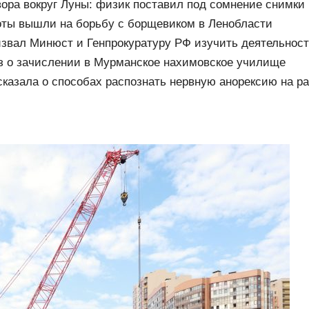
вора вокруг Луны: физик поставил под сомнение снимк
ты вышли на борьбу с борщевиком в Ленобласти
звал Минюст и Генпрокуратуру РФ изучить деятельност
з о зачислении в Мурманское нахимовское училище
сказала о способах распознать нервную анорексию на р