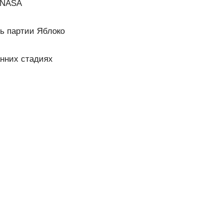
и NASA
ь партии Яблоко
анних стадиях