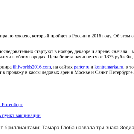
ира по хоккею, который пройдет в России в 2016 году. Об этом 
оследовательно стартуют в ноябре, декабре и апреле: сначала –
атчи в обоих городах. Цена билета начинается от 1875 рублей»,
урнира
iihfworlds2016.com
, на сайтах
parter.ru
и
kontramarka.ru
, в 
ят в продажу в кассы ледовых арен в Москве и Санкт-Петербурге
 Ротенберг
ть пункт вакцинации
т бриллиантами: Тамара Глоба назвала три знака Зодиа
 удачи с 7 августа