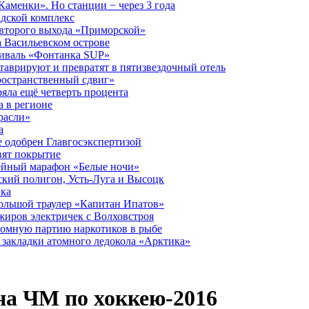
аменки». Но станции − через 3 года
дской комплекс
второго выхода «Приморской»
 Васильевском острове
тиваль «Фонтанка SUP»
аврируют и превратят в пятизвездочный отель
ространственный сдвиг»
ряла ещё четверть процента
 в регионе
расли»
а
 одобрен Главгосэкспертизой
вят покрытие
лейный марафон «Белые ночи»
кий полигон, Усть-Луга и Высоцк
ика
большой траулер «Капитан Ипатов»
жиров электричек с Волховстроя
ромную партию наркотиков в рыбе
закладки атомного ледокола «Арктика»
на ЧМ по хоккею-2016