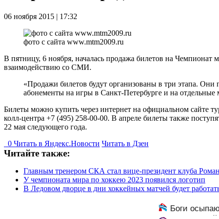
06 ноября 2015 | 17:32
фото с сайта www.mtm2009.ru
В пятницу, 6 ноября, началась продажа билетов на Чемпионат м
взаимодействию со СМИ.
«Продажи билетов будут организованы в три этапа. Они п
абонементы на игры в Санкт-Петербурге и на отдельные м
Билеты можно купить через интернет на официальном сайте т
колл-центра +7 (495) 258-00-00. В апреле билеты также поступ
22 мая следующего года.
0
Читать в
Я
ндекс.Новости
Читать в Дзен
Читайте также:
Главным тренером СКА стал вице-президент клуба Роман
У чемпионата мира по хоккею 2023 появился логотип
В Ледовом дворце в дни хоккейных матчей будет работа
Боги осыпаю
накроет волной