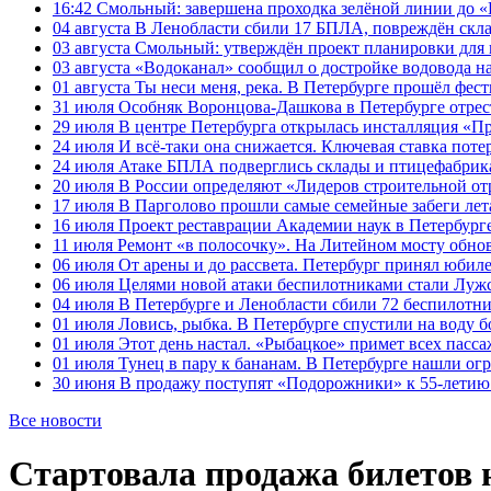
16:42
Смольный: завершена проходка зелёной линии до «К
04 августа
В Ленобласти сбили 17 БПЛА, повреждён скла
03 августа
Смольный: утверждён проект планировки для 
03 августа
«Водоканал» сообщил о достройке водовода на
01 августа
Ты неси меня, река. В Петербурге прошёл фес
31 июля
Особняк Воронцова-Дашкова в Петербурге отрест
29 июля
В центре Петербурга открылась инсталляция «П
24 июля
И всё-таки она снижается. Ключевая ставка поте
24 июля
Атаке БПЛА подверглись склады и птицефабрика
20 июля
В России определяют «Лидеров строительной от
17 июля
В Парголово прошли самые семейные забеги лет
16 июля
Проект реставрации Академии наук в Петербурге
11 июля
Ремонт «в полосочку». На Литейном мосту обно
06 июля
От арены и до рассвета. Петербург принял юби
06 июля
Целями новой атаки беспилотниками стали Лужс
04 июля
В Петербурге и Ленобласти сбили 72 беспилотн
01 июля
Ловись, рыбка. В Петербурге спустили на воду 
01 июля
Этот день настал. «Рыбацкое» примет всех пасса
01 июля
Тунец в пару к бананам. В Петербурге нашли ог
30 июня
В продажу поступят «Подорожники» к 55-летию 
Все новости
Стартовала продажа билетов 