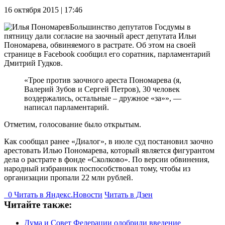
16 октября 2015 | 17:46
Большинство депутатов Госдумы в
пятницу дали согласие на заочный арест депутата Ильи
Пономарева, обвиняемого в растрате. Об этом на своей
странице в Facebook сообщил его соратник, парламентарий
Дмитрий Гудков.
«Трое против заочного ареста Пономарева (я,
Валерий Зубов и Сергей Петров), 30 человек
воздержались, остальные – дружное «за»», —
написал парламентарий.
Отметим, голосование было открытым.
Как сообщал ранее «Диалог», в июле суд постановил заочно
арестовать Илью Пономарева, который является фигурантом
дела о растрате в фонде «Сколково». По версии обвинения,
народный избранник поспособствовал тому, чтобы из
организации пропали 22 млн рублей.
0
Читать в
Я
ндекс.Новости
Читать в Дзен
Читайте также:
Дума и Совет Федерации одобрили введение