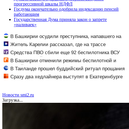
прогрессивной шкалы НДФЛ
Госдума окончательно одобрила индексацию пенсий
работающим
Государственная Дума приняла закон о запрете
«наливаек»
В Башкирии осудили преступника, напавшего на
пару после застолья
Житель Карелии рассказал, где на трассе
трудности с бензином
Средства ПВО сбили еще 92 беспилотника ВСУ
над Ярославской областью
В Башкирии отменили режимы беспилотной и
ракетной опасности
В Таиланде прошел буддийский ритуал прощания
с убитыми россиянами
Сразу два хедлайнера выступят в Екатеринбурге
бесплатно. Рассказываем, где их искать
Новости smi2.ru
Загрузка...