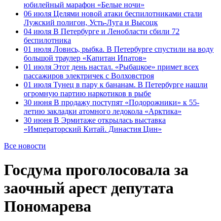
юбилейный марафон «Белые ночи»
06 июля
Целями новой атаки беспилотниками стали
Лужский полигон, Усть-Луга и Высоцк
04 июля
В Петербурге и Ленобласти сбили 72
беспилотника
01 июля
Ловись, рыбка. В Петербурге спустили на воду
большой траулер «Капитан Ипатов»
01 июля
Этот день настал. «Рыбацкое» примет всех
пассажиров электричек с Волховстроя
01 июля
Тунец в пару к бананам. В Петербурге нашли
огромную партию наркотиков в рыбе
30 июня
В продажу поступят «Подорожники» к 55-
летию закладки атомного ледокола «Арктика»
30 июня
В Эрмитаже открылась выставка
«Императорский Китай. Династия Цин»
Все новости
Госдума проголосовала за
заочный арест депутата
Пономарева