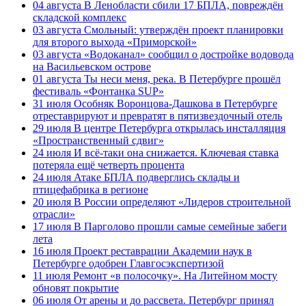
04 августа
В Ленобласти сбили 17 БПЛА, повреждён
складской комплекс
03 августа
Смольный: утверждён проект планировки
для второго выхода «Приморской»
03 августа
«Водоканал» сообщил о достройке водовода
на Васильевском острове
01 августа
Ты неси меня, река. В Петербурге прошёл
фестиваль «Фонтанка SUP»
31 июля
Особняк Воронцова-Дашкова в Петербурге
отреставрируют и превратят в пятизвездочный отель
29 июля
В центре Петербурга открылась инсталляция
«Пространственный сдвиг»
24 июля
И всё-таки она снижается. Ключевая ставка
потеряла ещё четверть процента
24 июля
Атаке БПЛА подверглись склады и
птицефабрика в регионе
20 июля
В России определяют «Лидеров строительной
отрасли»
17 июля
В Парголово прошли самые семейные забеги
лета
16 июля
Проект реставрации Академии наук в
Петербурге одобрен Главгосэкспертизой
11 июля
Ремонт «в полосочку». На Литейном мосту
обновят покрытие
06 июля
От арены и до рассвета. Петербург принял