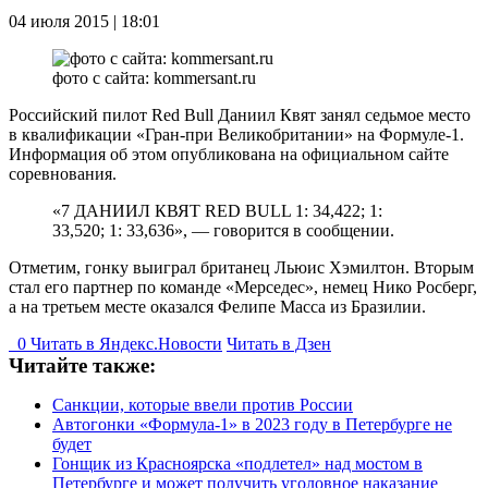
04 июля 2015 | 18:01
фото с сайта: kommersant.ru
Российский пилот Red Bull Даниил Квят занял седьмое место
в квалификации «Гран-при Великобритании» на Формуле-1.
Информация об этом опубликована на официальном сайте
соревнования.
«7 ДАНИИЛ КВЯТ RED BULL 1: 34,422; 1:
33,520; 1: 33,636», — говорится в сообщении.
Отметим, гонку выиграл британец Льюис Хэмилтон. Вторым
стал его партнер по команде «Мерседес», немец Нико Росберг,
а на третьем месте оказался Фелипе Масса из Бразилии.
0
Читать в
Я
ндекс.Новости
Читать в Дзен
Читайте также:
Санкции, которые ввели против России
Автогонки «Формула-1» в 2023 году в Петербурге не
будет
Гонщик из Красноярска «подлетел» над мостом в
Петербурге и может получить уголовное наказание