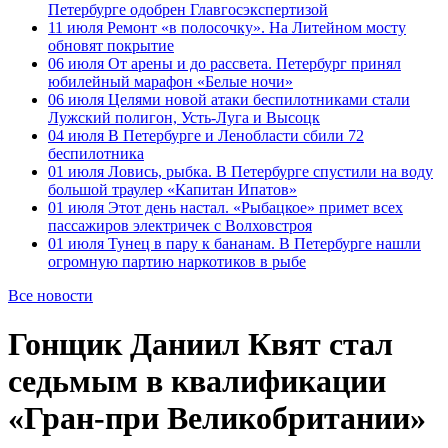
Петербурге одобрен Главгосэкспертизой
11 июля
Ремонт «в полосочку». На Литейном мосту
обновят покрытие
06 июля
От арены и до рассвета. Петербург принял
юбилейный марафон «Белые ночи»
06 июля
Целями новой атаки беспилотниками стали
Лужский полигон, Усть-Луга и Высоцк
04 июля
В Петербурге и Ленобласти сбили 72
беспилотника
01 июля
Ловись, рыбка. В Петербурге спустили на воду
большой траулер «Капитан Ипатов»
01 июля
Этот день настал. «Рыбацкое» примет всех
пассажиров электричек с Волховстроя
01 июля
Тунец в пару к бананам. В Петербурге нашли
огромную партию наркотиков в рыбе
Все новости
Гонщик Даниил Квят стал
седьмым в квалификации
«Гран-при Великобритании»