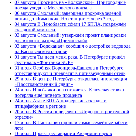
07 августа
Проснись на «Волковской». Пригородные
поезда уходят с Московского вокзала
06 августа
Смольный: завершена проходка зелёной
линии до «Каменки». Но станции − через 3 года
04 августа
В Ленобласти сбили 17 БПЛА, повреждён
складской комплекс
03 августа
Смольный: утверждён проект планировки
для второго выхода «Приморской»
03 августа
«Водоканал» сообщил о достройке водовода
на Васильевском острове
01 августа
Ты неси меня, река. В Петербурге прошёл
фестиваль «Фонтанка SUP»
31 июля
Особняк Воронцова-Дашкова в Петербурге
отреставрируют и превратят в пятизвездочный отель
29 июля
В центре Петербурга открылась инсталляция
«Пространственный сдвиг»
24 июля
И всё-таки она снижается. Ключевая ставка
потеряла ещё четверть процента
24 июля
Атаке БПЛА подверглись склады и
птицефабрика в регионе
20 июля
В России определяют «Лидеров строительной
отрасли»
17 июля
В Парголово прошли самые семейные забеги
лета
16 июля
Проект реставрации Академии наук в