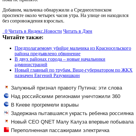
Добавим, мальчика обнаружили а Среднеохтинском
проспекте около четырех часов утра. На улице он находился
без сопровождения взрослых.
0
Читать в
Я
ндекс.Новости
Читать в Дзен
Читайте также:
Предполагаемому убийце мальчика из Красносельского
района предъявлено обвинение
В двух районах города – новые начальники
администраций
Новый главный по трубам. Вице-губернатором по ЖКХ
назначен Евгений Разумишкин
Залужный признал правоту Путина: эти слова
прозвучали не просто так
Над российскими регионами уничтожили 360
украинских дронов
В Киеве прогремели взрывы
Задержана пытавшаяся украсть ребенка россиянка
Новый CEO QNET Малу Калуза впервые побывала
в России
Переполненная пассажирами электричка