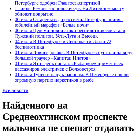
Петербурге одобрен Главгосэкспертизой
11 июля
Ремонт «в полосочку». На Литейном мосту
обновят покрытие
06 июля
От арены и до рассвета. Петербург принял
юбилейный марафон «Белые ночи»
06 июля
Целями новой атаки беспилотниками стали
Лужский полигон, Усть-Луга и Высоцк
04 июля
В Петербурге и Ленобласти сбили 72
беспилотника
01 июля
Ловись, рыбка. В Петербурге спустили на воду
большой траулер «Капитан Ипатов»
01 июля
Этот день настал. «Рыбацкое» примет всех
пассажиров электричек с Волховстроя
01 июля
Тунец в пару к бананам. В Петербурге нашли
огромную партию наркотиков в рыбе
Все новости
Найденного на
Среднеохтинском проспекте
мальчика не спешат отдавать