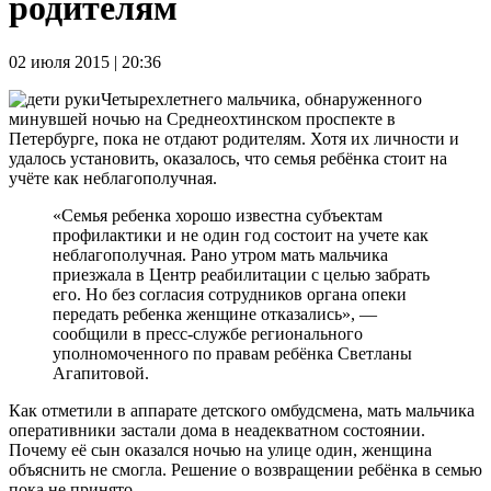
родителям
02 июля 2015 | 20:36
Четырехлетнего мальчика, обнаруженного
минувшей ночью на Среднеохтинском проспекте в
Петербурге, пока не отдают родителям. Хотя их личности и
удалось установить, оказалось, что семья ребёнка стоит на
учёте как неблагополучная.
«Семья ребенка хорошо известна субъектам
профилактики и не один год состоит на учете как
неблагополучная. Рано утром мать мальчика
приезжала в Центр реабилитации с целью забрать
его. Но без согласия сотрудников органа опеки
передать ребенка женщине отказались», —
сообщили в пресс-службе регионального
уполномоченного по правам ребёнка Светланы
Агапитовой.
Как отметили в аппарате детского омбудсмена, мать мальчика
оперативники застали дома в неадекватном состоянии.
Почему её сын оказался ночью на улице один, женщина
объяснить не смогла. Решение о возвращении ребёнка в семью
пока не принято.