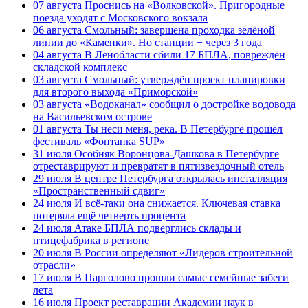
07 августа
Проснись на «Волковской». Пригородные
поезда уходят с Московского вокзала
06 августа
Смольный: завершена проходка зелёной
линии до «Каменки». Но станции − через 3 года
04 августа
В Ленобласти сбили 17 БПЛА, повреждён
складской комплекс
03 августа
Смольный: утверждён проект планировки
для второго выхода «Приморской»
03 августа
«Водоканал» сообщил о достройке водовода
на Васильевском острове
01 августа
Ты неси меня, река. В Петербурге прошёл
фестиваль «Фонтанка SUP»
31 июля
Особняк Воронцова-Дашкова в Петербурге
отреставрируют и превратят в пятизвездочный отель
29 июля
В центре Петербурга открылась инсталляция
«Пространственный сдвиг»
24 июля
И всё-таки она снижается. Ключевая ставка
потеряла ещё четверть процента
24 июля
Атаке БПЛА подверглись склады и
птицефабрика в регионе
20 июля
В России определяют «Лидеров строительной
отрасли»
17 июля
В Парголово прошли самые семейные забеги
лета
16 июля
Проект реставрации Академии наук в