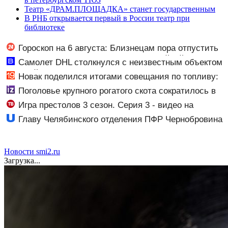
Театр «ДРАМ.ПЛОЩАДКА» станет государственным
В РНБ открывается первый в России театр при
библиотеке
Гороскоп на 6 августа: Близнецам пора отпустить
прошлое, а Стрельцы насладятся семейной
Самолет DHL столкнулся с неизвестным объектом
гармонией
над Лейпцигом - Новости на Вести.ru
Новак поделился итогами совещания по топливу:
последние новости о ситуации с бензином
Поголовье крупного рогатого скота сократилось в
70 регионах России
Игра престолов 3 сезон. Серия 3 - видео на
Вокруг.ТВ
Главу Челябинского отделения ПФР Чернобровина
отправили в колонию за коррупцию
Новости smi2.ru
Загрузка...