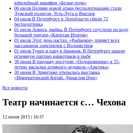
юбилейный марафон «Белые ночи»
06 июля
Целями новой атаки беспилотниками стали
Лужский полигон, Усть-Луга и Высоцк
04 июля
В Петербурге и Ленобласти сбили 72
беспилотника
01 июля
Ловись, рыбка. В Петербурге спустили на воду
большой траулер «Капитан Ипатов»
01 июля
Этот день настал. «Рыбацкое» примет всех
пассажиров электричек с Волховстроя
01 июля
Тунец в пару к бананам. В Петербурге нашли
огромную партию наркотиков в рыбе
30 июня
В продажу поступят «Подорожники» к 55-
летию закладки атомного ледокола «Арктика»
30 июня
В Эрмитаже открылась выставка
«Императорский Китай. Династия Цин»
Все новости
Театр начинается с… Чехова
12 июня 2015 | 16:37