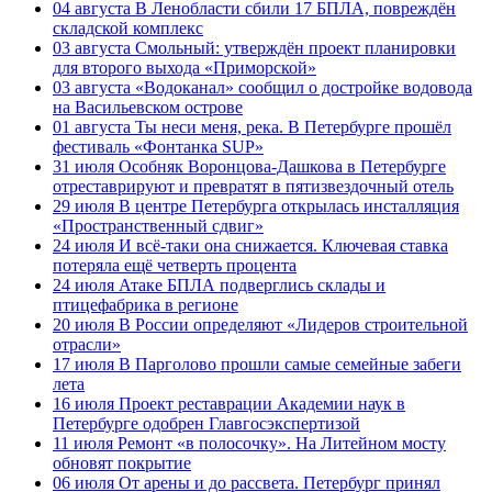
04 августа
В Ленобласти сбили 17 БПЛА, повреждён
складской комплекс
03 августа
Смольный: утверждён проект планировки
для второго выхода «Приморской»
03 августа
«Водоканал» сообщил о достройке водовода
на Васильевском острове
01 августа
Ты неси меня, река. В Петербурге прошёл
фестиваль «Фонтанка SUP»
31 июля
Особняк Воронцова-Дашкова в Петербурге
отреставрируют и превратят в пятизвездочный отель
29 июля
В центре Петербурга открылась инсталляция
«Пространственный сдвиг»
24 июля
И всё-таки она снижается. Ключевая ставка
потеряла ещё четверть процента
24 июля
Атаке БПЛА подверглись склады и
птицефабрика в регионе
20 июля
В России определяют «Лидеров строительной
отрасли»
17 июля
В Парголово прошли самые семейные забеги
лета
16 июля
Проект реставрации Академии наук в
Петербурге одобрен Главгосэкспертизой
11 июля
Ремонт «в полосочку». На Литейном мосту
обновят покрытие
06 июля
От арены и до рассвета. Петербург принял