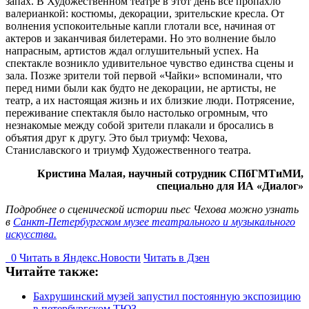
запах. В Художественном театре в этот день все пропахло
валерианкой: костюмы, декорации, зрительские кресла. От
волнения успокоительные капли глотали все, начиная от
актеров и заканчивая билетерами. Но это волнение было
напрасным, артистов ждал оглушительный успех. На
спектакле возникло удивительное чувство единства сцены и
зала. Позже зрители той первой «Чайки» вспоминали, что
перед ними были как будто не декорации, не артисты, не
театр, а их настоящая жизнь и их близкие люди. Потрясение,
переживание спектакля было настолько огромным, что
незнакомые между собой зрители плакали и бросались в
объятия друг к другу. Это был триумф: Чехова,
Станиславского и триумф Художественного театра.
Кристина Малая, научный сотрудник СПбГМТиМИ,
специально для ИА «Диалог»
Подробнее о сценической истории пьес Чехова можно узнать
в
Санкт-Петербургском музее театрального и музыкального
искусства.
0
Читать в
Я
ндекс.Новости
Читать в Дзен
Читайте также:
Бахрушинский музей запустил постоянную экспозицию
в петербургском ТЮЗ