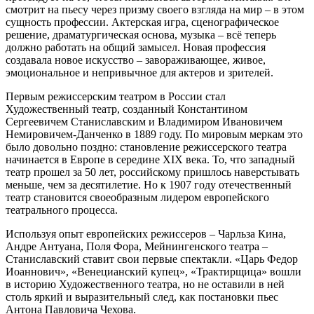
смотрит на пьесу через призму своего взгляда на мир – в этом
сущность профессии. Актерская игра, сценографическое
решение, драматургическая основа, музыка – всё теперь
должно работать на общий замысел. Новая профессия
создавала новое искусство – завораживающее, живое,
эмоциональное и непривычное для актеров и зрителей.
Первым режиссерским театром в России стал
Художественный театр, созданный Константином
Сергеевичем Станиславским и Владимиром Ивановичем
Немировичем-Данченко в 1889 году. По мировым меркам это
было довольно поздно: становление режиссерского театра
начинается в Европе в середине XIX века. То, что западный
театр прошел за 50 лет, российскому пришлось наверстывать
меньше, чем за десятилетие. Но к 1907 году отечественный
театр становится своеобразным лидером европейского
театрального процесса.
Используя опыт европейских режиссеров – Чарльза Кина,
Андре Антуана, Поля Фора, Мейнингенского театра –
Станиславский ставит свои первые спектакли. «Царь Федор
Иоаннович», «Венецианский купец», «Трактирщица» вошли
в историю Художественного театра, но не оставили в ней
столь яркий и выразительный след, как постановки пьес
Антона Павловича Чехова.