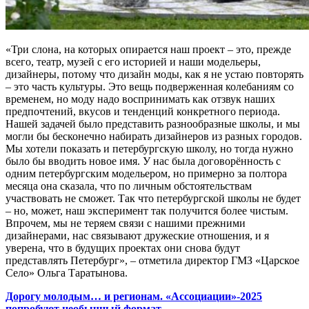
«Три слона, на которых опирается наш проект – это, прежде
всего, театр, музей с его историей и наши модельеры,
дизайнеры, потому что дизайн моды, как я не устаю повторять
– это часть культуры. Это вещь подверженная колебаниям со
временем, но моду надо воспринимать как отзвук наших
предпочтений, вкусов и тенденций конкретного периода.
Нашей задачей было представить разнообразные школы, и мы
могли бы бесконечно набирать дизайнеров из разных городов.
Мы хотели показать и петербургскую школу, но тогда нужно
было бы вводить новое имя. У нас была договорённость с
одним петербургским модельером, но примерно за полтора
месяца она сказала, что по личным обстоятельствам
участвовать не сможет. Так что петербургской школы не будет
– но, может, наш эксперимент так получится более чистым.
Впрочем, мы не теряем связи с нашими прежними
дизайнерами, нас связывают дружеские отношения, и я
уверена, что в будущих проектах они снова будут
представлять Петербург», – отметила директор ГМЗ «Царское
Село» Ольга Таратынова.
Дорогу молодым… и регионам. «Ассоциации»-2025
попробуют необычный формат