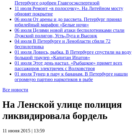
Петербурге одобрен Главгосэкспертизой
11 июля
Ремонт «в полосочку». На Литейном мосту
обновят покрытие
06 июля
От арены и до рассвета. Петербург принял
юбилейный марафон «Белые ночи»
06 июля
Целями новой атаки беспилотниками стали
Лужский полигон, Усть-Луга и Высоцк
04 июля
В Петербурге и Ленобласти сбили 72
беспилотника
01 июля
Ловись, рыбка. В Петербурге спустили на воду
большой траулер «Капитан Ипатов»
01 июля
Этот день настал. «Рыбацкое» примет всех
пассажиров электричек с Волховстроя
01 июля
Тунец в пару к бананам. В Петербурге нашли
огромную партию наркотиков в рыбе
Все новости
На Ленской улице полиция
ликвидировала бордель
11 июня 2015 | 13:59