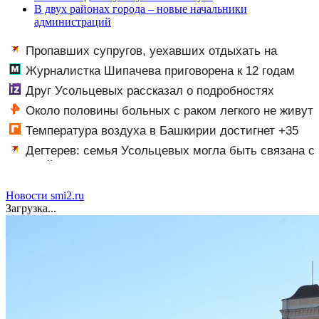
В двух районах города – новые начальники
администраций
Пропавших супругов, уехавших отдыхать на
природу, нашли мертвыми на заднем сиденье
Журналистка Шипачева приговорена к 12 годам
автомобиля
колонии за госизмену
Друг Усольцевых рассказал о подробностях
аудиосообщения от якобы Ирины
Около половины больных с раком легкого не живут
и года после постановки диагноза
Температура воздуха в Башкирии достигнет +35
градусов
Дегтерев: семья Усольцевых могла быть связана с
Эпштейном и ЦРУ
Новости smi2.ru
Загрузка...