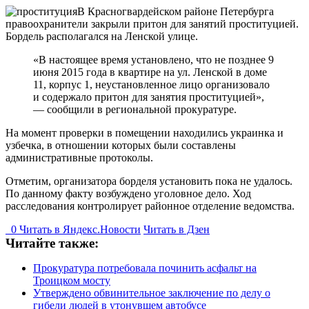
В Красногвардейском районе Петербурга
правоохранители закрыли притон для занятий проституцией.
Бордель располагался на Ленской улице.
«В настоящее время установлено, что не позднее 9
июня 2015 года в квартире на ул. Ленской в доме
11, корпус 1, неустановленное лицо организовало
и содержало притон для занятия проституцией»,
— сообщили в региональной прокуратуре.
На момент проверки в помещении находились украинка и
узбечка, в отношении которых были составлены
административные протоколы.
Отметим, организатора борделя установить пока не удалось.
По данному факту возбуждено уголовное дело. Ход
расследования контролирует районное отделение ведомства.
0
Читать в
Я
ндекс.Новости
Читать в Дзен
Читайте также:
Прокуратура потребовала починить асфальт на
Троицком мосту
Утверждено обвинительное заключение по делу о
гибели людей в утонувшем автобусе