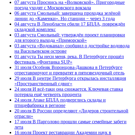
07 августа
Проснись на «Волковской». Пригородные
поезда уходят с Московского вокзала
06 августа
Смольный: завершена проходка зелёной
линии до «Каменки». Но станции − через 3 года
04 августа
В Ленобласти сбили 17 БПЛА, повреждён
складской комплекс
03 августа
Смольный: утверждён проект планировки
для второго выхода «Приморской»
03 августа
«Водоканал» сообщил о достройке водовода
на Васильевском острове
01 августа
Ты неси меня, река. В Петербурге прошёл
фестиваль «Фонтанка SUP»
31 июля
Особняк Воронцова-Дашкова в Петербурге
отреставрируют и превратят в пятизвездочный отель
29 июля
В центре Петербурга открылась инсталляция
«Пространственный сдвиг»
24 июля
И всё-таки она снижается. Ключевая ставка
потеряла ещё четверть процента
24 июля
Атаке БПЛА подверглись склады и
птицефабрика в регионе
20 июля
В России определяют «Лидеров строительной
отрасли»
17 июля
В Парголово прошли самые семейные забеги
лета
16 июля
Проект реставрации Академии наук в