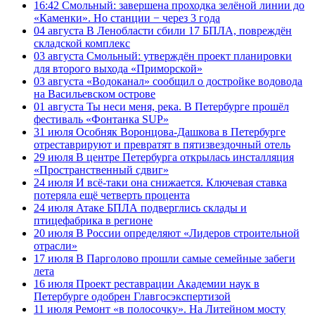
16:42
Смольный: завершена проходка зелёной линии до
«Каменки». Но станции − через 3 года
04 августа
В Ленобласти сбили 17 БПЛА, повреждён
складской комплекс
03 августа
Смольный: утверждён проект планировки
для второго выхода «Приморской»
03 августа
«Водоканал» сообщил о достройке водовода
на Васильевском острове
01 августа
Ты неси меня, река. В Петербурге прошёл
фестиваль «Фонтанка SUP»
31 июля
Особняк Воронцова-Дашкова в Петербурге
отреставрируют и превратят в пятизвездочный отель
29 июля
В центре Петербурга открылась инсталляция
«Пространственный сдвиг»
24 июля
И всё-таки она снижается. Ключевая ставка
потеряла ещё четверть процента
24 июля
Атаке БПЛА подверглись склады и
птицефабрика в регионе
20 июля
В России определяют «Лидеров строительной
отрасли»
17 июля
В Парголово прошли самые семейные забеги
лета
16 июля
Проект реставрации Академии наук в
Петербурге одобрен Главгосэкспертизой
11 июля
Ремонт «в полосочку». На Литейном мосту