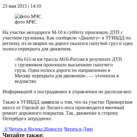
23 мая 2015 | 14:10
фото МЧС
На участке автодороги М-10 в субботу произошло ДТП с
участием грузовика. Как сообщили «Диалогу» в УГИБДД по
региону, из-за аварии на дороге оказался сыпучий груз и одна
полоса перекрыта для движения.
«На 611-м км трассы М10-Россия в результате ДТП
с грузовиком произошло высыпание сыпучего
груза. Одна полоса дороги по направлению в
Москву перекрыта для движения», — уточнили в
ведомстве.
Информацией о пострадавших в управлении не располагают.
Также в УГИБДД заяявили о том, что на участке Приморском
шоссе от Горской до Лисьего носа производится ямочный
ремонт дорожного покрытия. Так, движение в сторону
Петербурга затруднено.
0
Читать в
Я
ндекс.Новости
Читать в Дзен
Читайте также: