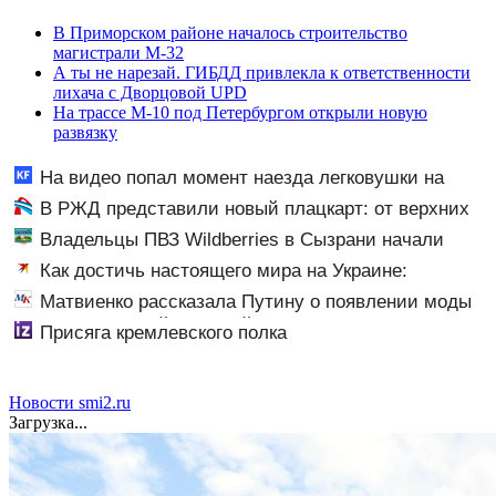
В Приморском районе началось строительство
магистрали М-32
А ты не нарезай. ГИБДД привлекла к ответственности
лихача с Дворцовой UPD
На трассе М-10 под Петербургом открыли новую
развязку
На видео попал момент наезда легковушки на
пешеходов, где пострадали минимум восемь человек
В РЖД представили новый плацкарт: от верхних
06/08/2026 – Новости
полок не осталось и следа — теперь тьма личного
Владельцы ПВЗ Wildberries в Сызрани начали
пространства
выставлять бизнес на продажу
Как достичь настоящего мира на Украине:
Замглавы МИД Грушко вспомнил пронзительное
Матвиенко рассказала Путину о появлении моды
завещание Миттерана о России
на семью и детей у российских студентов
Присяга кремлевского полка
Новости smi2.ru
Загрузка...