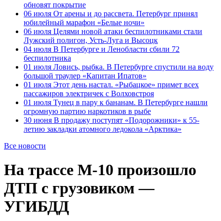
обновят покрытие
06 июля
От арены и до рассвета. Петербург принял
юбилейный марафон «Белые ночи»
06 июля
Целями новой атаки беспилотниками стали
Лужский полигон, Усть-Луга и Высоцк
04 июля
В Петербурге и Ленобласти сбили 72
беспилотника
01 июля
Ловись, рыбка. В Петербурге спустили на воду
большой траулер «Капитан Ипатов»
01 июля
Этот день настал. «Рыбацкое» примет всех
пассажиров электричек с Волховстроя
01 июля
Тунец в пару к бананам. В Петербурге нашли
огромную партию наркотиков в рыбе
30 июня
В продажу поступят «Подорожники» к 55-
летию закладки атомного ледокола «Арктика»
Все новости
На трассе М-10 произошло
ДТП с грузовиком —
УГИБДД