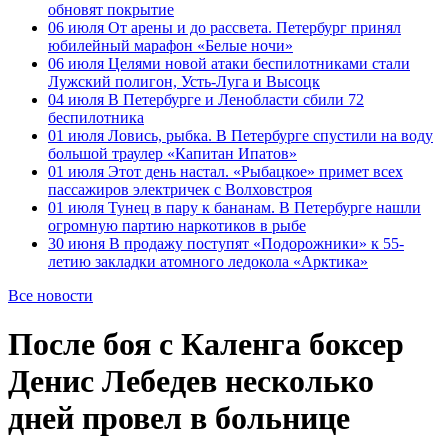
обновят покрытие
06 июля
От арены и до рассвета. Петербург принял
юбилейный марафон «Белые ночи»
06 июля
Целями новой атаки беспилотниками стали
Лужский полигон, Усть-Луга и Высоцк
04 июля
В Петербурге и Ленобласти сбили 72
беспилотника
01 июля
Ловись, рыбка. В Петербурге спустили на воду
большой траулер «Капитан Ипатов»
01 июля
Этот день настал. «Рыбацкое» примет всех
пассажиров электричек с Волховстроя
01 июля
Тунец в пару к бананам. В Петербурге нашли
огромную партию наркотиков в рыбе
30 июня
В продажу поступят «Подорожники» к 55-
летию закладки атомного ледокола «Арктика»
Все новости
После боя с Каленга боксер
Денис Лебедев несколько
дней провел в больнице