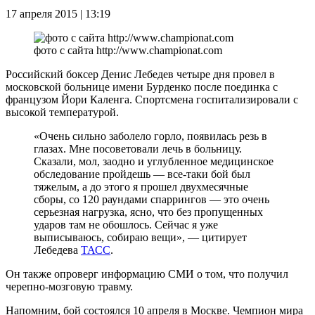
17 апреля 2015 | 13:19
фото с сайта http://www.championat.com
Российский боксер Денис Лебедев четыре дня провел в
московской больнице имени Бурденко после поединка с
французом Йори Каленга. Спортсмена госпитализировали с
высокой температурой.
«Очень сильно заболело горло, появилась резь в
глазах. Мне посоветовали лечь в больницу.
Сказали, мол, заодно и углубленное медицинское
обследование пройдешь — все-таки бой был
тяжелым, а до этого я прошел двухмесячные
сборы, со 120 раундами спаррингов — это очень
серьезная нагрузка, ясно, что без пропущенных
ударов там не обошлось. Сейчас я уже
выписываюсь, собираю вещи», — цитирует
Лебедева
ТАСС
.
Он также опроверг информацию СМИ о том, что получил
черепно-мозговую травму.
Напомним, бой состоялся 10 апреля в Москве. Чемпион мира