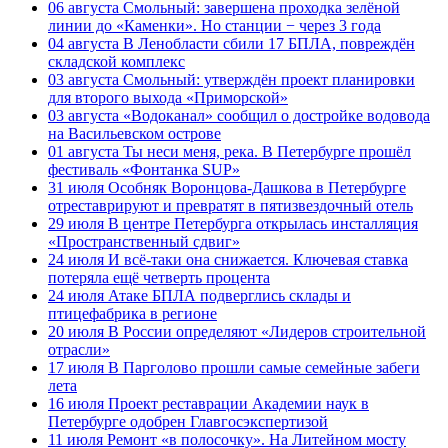
06 августа
Смольный: завершена проходка зелёной
линии до «Каменки». Но станции − через 3 года
04 августа
В Ленобласти сбили 17 БПЛА, повреждён
складской комплекс
03 августа
Смольный: утверждён проект планировки
для второго выхода «Приморской»
03 августа
«Водоканал» сообщил о достройке водовода
на Васильевском острове
01 августа
Ты неси меня, река. В Петербурге прошёл
фестиваль «Фонтанка SUP»
31 июля
Особняк Воронцова-Дашкова в Петербурге
отреставрируют и превратят в пятизвездочный отель
29 июля
В центре Петербурга открылась инсталляция
«Пространственный сдвиг»
24 июля
И всё-таки она снижается. Ключевая ставка
потеряла ещё четверть процента
24 июля
Атаке БПЛА подверглись склады и
птицефабрика в регионе
20 июля
В России определяют «Лидеров строительной
отрасли»
17 июля
В Парголово прошли самые семейные забеги
лета
16 июля
Проект реставрации Академии наук в
Петербурге одобрен Главгосэкспертизой
11 июля
Ремонт «в полосочку». На Литейном мосту