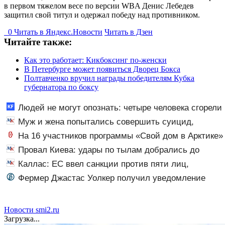
в первом тяжелом весе по версии WBA Денис Лебедев
защитил свой титул и одержал победу над противником.
0
Читать в
Я
ндекс.Новости
Читать в Дзен
Читайте также:
Как это работает: Кикбоксинг по-женски
В Петербурге может появиться Дворец Бокса
Полтавченко вручил награды победителям Кубка
губернатора по боксу
Людей не могут опознать: четыре человека сгорели
заживо в страшном ДТП на трассе 07/08/2026 –
Муж и жена попытались совершить суицид,
Новости
предупредив оперативные службы
На 16 участников программы «Свой дом в Арктике»
подали в суд
Провал Киева: удары по тылам добрались до
Зеленского быстрее, чем до России
Каллас: ЕС ввел санкции против пяти лиц,
связанных с ОПК России
Фермер Джастас Уолкер получил уведомление
ФМС о депортации из России
Новости smi2.ru
Загрузка...