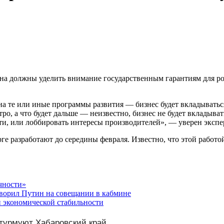
на должны уделить внимание государственным гарантиям для р
а те или иные программы развития — бизнес будет вкладываться
тро, а что будет дальше — неизвестно, бизнес не будет вкладыва
ти, или лоббировать интересы производителей», — уверен экспе
е разработают до середины февраля. Известно, что этой работо
чности»
ворил Путин на совещании в кабмине
и экономической стабильности
турмуют Хабаровский край