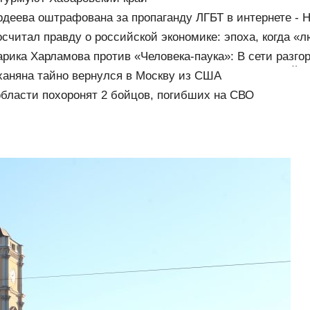
рдеева оштрафована за пропаганду ЛГБТ в интернете - 
осчитал правду о российской экономике: эпоха, когда «
о», закончилась
арика Харламова против «Человека-паука»: В сети разго
андал — а картина уже собрала почти 100 млн рублей
аняна тайно вернулся в Москву из США
области похоронят 2 бойцов, погибших на СВО