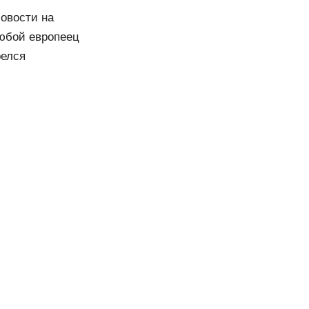
Новости на
любой европеец
релся