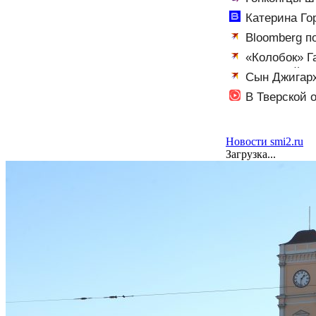
Катерина Го
Вести.ru
Bloomberg п
богаче русског
«Колобок» Г
грандиозный ск
Сын Джигарх
В Тверской 
Новости smi2.ru
Загрузка...