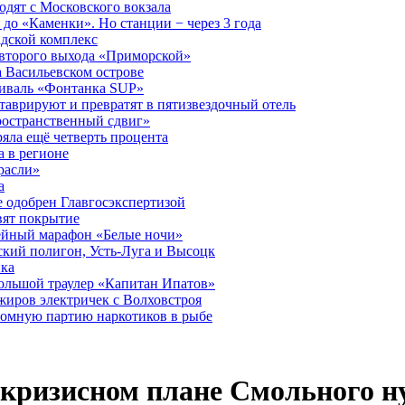
дят с Московского вокзала
до «Каменки». Но станции − через 3 года
дской комплекс
второго выхода «Приморской»
 Васильевском острове
тиваль «Фонтанка SUP»
аврируют и превратят в пятизвездочный отель
ространственный сдвиг»
ряла ещё четверть процента
 в регионе
расли»
а
 одобрен Главгосэкспертизой
вят покрытие
лейный марафон «Белые ночи»
кий полигон, Усть-Луга и Высоцк
ика
большой траулер «Капитан Ипатов»
жиров электричек с Волховстроя
ромную партию наркотиков в рыбе
кризисном плане Смольного н