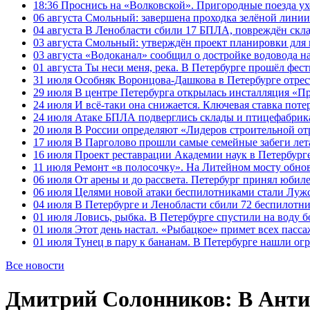
18:36
Проснись на «Волковской». Пригородные поезда ухо
06 августа
Смольный: завершена проходка зелёной линии 
04 августа
В Ленобласти сбили 17 БПЛА, повреждён скла
03 августа
Смольный: утверждён проект планировки для 
03 августа
«Водоканал» сообщил о достройке водовода на
01 августа
Ты неси меня, река. В Петербурге прошёл фес
31 июля
Особняк Воронцова-Дашкова в Петербурге отрест
29 июля
В центре Петербурга открылась инсталляция «П
24 июля
И всё-таки она снижается. Ключевая ставка поте
24 июля
Атаке БПЛА подверглись склады и птицефабрика
20 июля
В России определяют «Лидеров строительной от
17 июля
В Парголово прошли самые семейные забеги лет
16 июля
Проект реставрации Академии наук в Петербурге
11 июля
Ремонт «в полосочку». На Литейном мосту обно
06 июля
От арены и до рассвета. Петербург принял юби
06 июля
Целями новой атаки беспилотниками стали Лужс
04 июля
В Петербурге и Ленобласти сбили 72 беспилотн
01 июля
Ловись, рыбка. В Петербурге спустили на воду 
01 июля
Этот день настал. «Рыбацкое» примет всех пасса
01 июля
Тунец в пару к бананам. В Петербурге нашли ог
Все новости
Дмитрий Солонников: В Анти