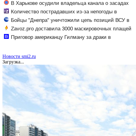
квитанций за ЖКУ
В Харькове осудили владельца канала о засадах
ТЦК
Количество пострадавших из-за непогоды в
Ростове-на-Дону возросло до 28
Бойцы "Днепра" уничтожили цепь позиций ВСУ в
Орехове
Zavoz.pro доставила 3000 маскировочных плащей
«Морок» для СВО
Приговор американцу Гилману за драки в
воронежском СИЗО потребовали ужесточить -
Новости на Вести.ru
Новости smi2.ru
Загрузка...