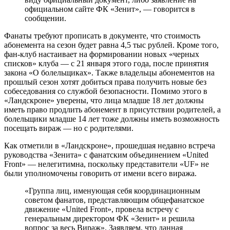
официальном сайте ФК «Зенит», — говорится в
сообщении.
Фанаты требуют прописать в документе, что стоимость
абонемента на сезон будет равна 4,5 тыс рублей. Кроме того,
фан-клуб настаивает на формировании новых «черных
списков» клуба — с 21 января этого года, после принятия
закона «О болельщиках». Также владельцы абонементов на
прошлый сезон хотят добиться права получить новые без
собеседования со службой безопасности. Помимо этого в
«Ландскроне» уверены, что лица младше 18 лет должны
иметь право продлить абонемент в присутствии родителей, а
болельщики младше 14 лет тоже должны иметь возможность
посещать вираж — но с родителями.
Как отметили в «Ландскроне», прошедшая недавно встреча
руководства «Зенита» с фанатским объединением «United
Front» — нелегитимна, поскольку представители «UF» не
были уполномочены говорить от имени всего виража.
«Группа лиц, именующая себя координационным
советом фанатов, представляющим общефанатское
движение «United Front», провела встречу с
генеральным директором ФК «Зенит» и решила
вопрос за весь Вираж». Заявляем, что данная