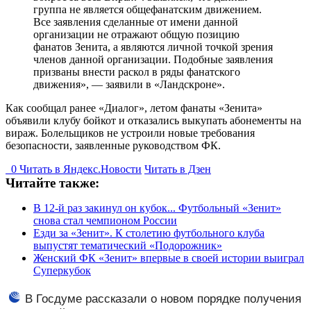
группа не является общефанатским движением.
Все заявления сделанные от имени данной
организации не отражают общую позицию
фанатов Зенита, а являются личной точкой зрения
членов данной организации. Подобные заявления
призваны внести раскол в ряды фанатского
движения», — заявили в «Ландскроне».
Как сообщал ранее «Диалог», летом фанаты «Зенита»
объявили клубу бойкот и отказались выкупать абонементы на
вираж. Болельщиков не устроили новые требования
безопасности, заявленные руководством ФК.
0
Читать в
Я
ндекс.Новости
Читать в Дзен
Читайте также:
В 12-й раз закинул он кубок... Футбольный «Зенит»
снова стал чемпионом России
Езди за «Зенит». К столетию футбольного клуба
выпустят тематический «Подорожник»
Женский ФК «Зенит» впервые в своей истории выиграл
Суперкубок
В Госдуме рассказали о новом порядке получения