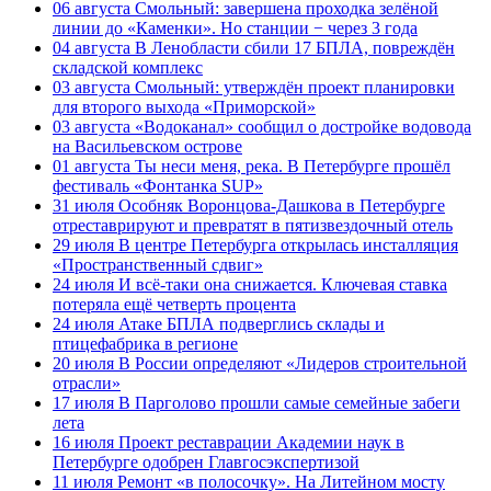
06 августа
Смольный: завершена проходка зелёной
линии до «Каменки». Но станции − через 3 года
04 августа
В Ленобласти сбили 17 БПЛА, повреждён
складской комплекс
03 августа
Смольный: утверждён проект планировки
для второго выхода «Приморской»
03 августа
«Водоканал» сообщил о достройке водовода
на Васильевском острове
01 августа
Ты неси меня, река. В Петербурге прошёл
фестиваль «Фонтанка SUP»
31 июля
Особняк Воронцова-Дашкова в Петербурге
отреставрируют и превратят в пятизвездочный отель
29 июля
В центре Петербурга открылась инсталляция
«Пространственный сдвиг»
24 июля
И всё-таки она снижается. Ключевая ставка
потеряла ещё четверть процента
24 июля
Атаке БПЛА подверглись склады и
птицефабрика в регионе
20 июля
В России определяют «Лидеров строительной
отрасли»
17 июля
В Парголово прошли самые семейные забеги
лета
16 июля
Проект реставрации Академии наук в
Петербурге одобрен Главгосэкспертизой
11 июля
Ремонт «в полосочку». На Литейном мосту