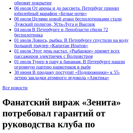
обновят покрытие
06 июля
От арены и до рассвета. Петербург принял
юбилейный марафон «Белые ночи»
06 июля
Целями новой атаки беспилотниками стали
Лужский полигон, Усть-Луга и Высоцк
04 июля
В Петербурге и Ленобласти сбили 72
беспилотника
01 июля
Ловись, рыбка. В Петербурге спустили на воду
большой траулер «Капитан Ипатов»
01 июля
Этот день настал. «Рыбацкое» примет всех
пассажиров электричек с Волховстроя
01 июля
Тунец в пару к бананам. В Петербурге нашли
огромную партию наркотиков в рыбе
30 июня
В продажу поступят «Подорожники» к 55-
летию закладки атомного ледокола «Арктика»
Все новости
Фанатский вираж «Зенита»
потребовал гарантий от
руководства клуба по