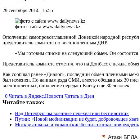
29 сентября 2014 | 15:55
фото с сайта www.dailynews.kz
Ополченцы самопровозглашенной Донецкой народной республи
представитель комитета по военнопленным ДНР.
«Мы готовим списки на следующий обмен. Он состоится 
Представитель комитета отметил, что на Донбасс с начала обм
Как сообщал ранее «Диалог», последний обмен пленными между
был изменен. По данным ряда СМИ, вместо обещанных 30 пленны
военнопленных, ополчение передаст Киеву еще 30 человек.
0
Читать в
Я
ндекс.Новости
Читать в Дзен
Читайте также:
Над Петербургом военные перехватили беспилотник
Путин: «Новой мобилизации не будет, добровольцев хват
Москву атаковали украинские беспилотники, поврежден
Атаки БПЛА 