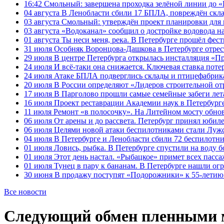
16:42
Смольный: завершена проходка зелёной линии до «К
04 августа
В Ленобласти сбили 17 БПЛА, повреждён скла
03 августа
Смольный: утверждён проект планировки для 
03 августа
«Водоканал» сообщил о достройке водовода на
01 августа
Ты неси меня, река. В Петербурге прошёл фес
31 июля
Особняк Воронцова-Дашкова в Петербурге отрест
29 июля
В центре Петербурга открылась инсталляция «П
24 июля
И всё-таки она снижается. Ключевая ставка поте
24 июля
Атаке БПЛА подверглись склады и птицефабрика
20 июля
В России определяют «Лидеров строительной от
17 июля
В Парголово прошли самые семейные забеги лет
16 июля
Проект реставрации Академии наук в Петербурге
11 июля
Ремонт «в полосочку». На Литейном мосту обно
06 июля
От арены и до рассвета. Петербург принял юби
06 июля
Целями новой атаки беспилотниками стали Лужс
04 июля
В Петербурге и Ленобласти сбили 72 беспилотн
01 июля
Ловись, рыбка. В Петербурге спустили на воду 
01 июля
Этот день настал. «Рыбацкое» примет всех пасса
01 июля
Тунец в пару к бананам. В Петербурге нашли ог
30 июня
В продажу поступят «Подорожники» к 55-летию 
Все новости
Следующий обмен пленными м