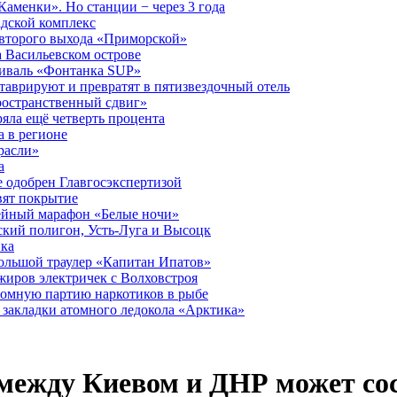
аменки». Но станции − через 3 года
дской комплекс
второго выхода «Приморской»
 Васильевском острове
тиваль «Фонтанка SUP»
аврируют и превратят в пятизвездочный отель
ространственный сдвиг»
ряла ещё четверть процента
 в регионе
расли»
а
 одобрен Главгосэкспертизой
вят покрытие
лейный марафон «Белые ночи»
кий полигон, Усть-Луга и Высоцк
ика
большой траулер «Капитан Ипатов»
жиров электричек с Волховстроя
ромную партию наркотиков в рыбе
закладки атомного ледокола «Арктика»
ежду Киевом и ДНР может сос