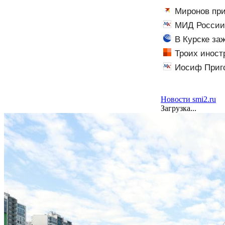
атаки на склад
Миронов при
МИД России 
В Курске за
Троих иност
пассажира — в
Иосиф Приго
Новости smi2.ru
Загрузка...