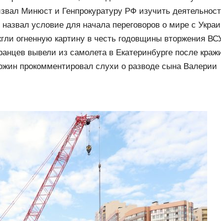
ы Wildberries, состояние пострадавших
звал Минюст и Генпрокуратуру РФ изучить деятельност
назвал условие для начала переговоров о мире с Укра
жгли огненную картину в честь годовщины вторжения ВСУ
ранцев вывели из самолета в Екатеринбурге после кражи
ылет задержали
жин прокомментировал слухи о разводе сына Валерии