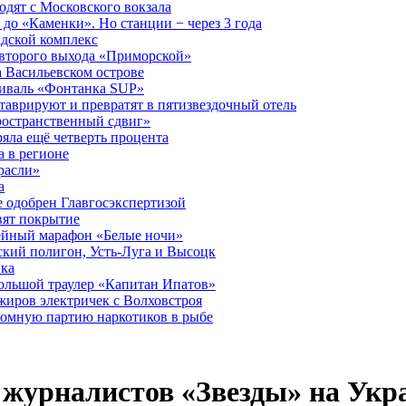
дят с Московского вокзала
до «Каменки». Но станции − через 3 года
дской комплекс
второго выхода «Приморской»
 Васильевском острове
тиваль «Фонтанка SUP»
аврируют и превратят в пятизвездочный отель
ространственный сдвиг»
ряла ещё четверть процента
 в регионе
расли»
а
 одобрен Главгосэкспертизой
вят покрытие
лейный марафон «Белые ночи»
кий полигон, Усть-Луга и Высоцк
ика
большой траулер «Капитан Ипатов»
жиров электричек с Волховстроя
ромную партию наркотиков в рыбе
журналистов «Звезды» на Укр