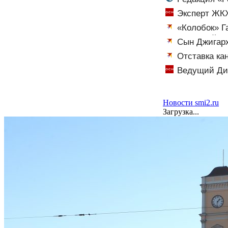
Эксперт ЖКХ
«Колобок» Г
грандиозный ск
Сын Джигарх
Отставка ка
Ведущий Диб
Новости smi2.ru
Загрузка...