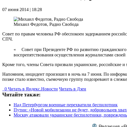
07 июня 2014 | 18:28
Михаил Федотов, Радио Свобода
Совет по правам человека РФ обеспокоен задержанием российс
СПЧ.
« Совет при Президенте РФ по развитию гражданского 
воспрепятствования осуществления журналистами своей 
Кроме того, члены Совета призвали украинские, российские 
Напомним, инцидент произошел в ночь на 7 июня. По информа
позже стало известно, съемочную группу подозревают в слежк
0
Читать в
Я
ндекс.Новости
Читать в Дзен
Читайте также:
Над Петербургом военные перехватили беспилотник
Путин: «Новой мобилизации не будет, добровольцев хват
Москву атаковали украинские беспилотники, поврежден
Редакция «Р