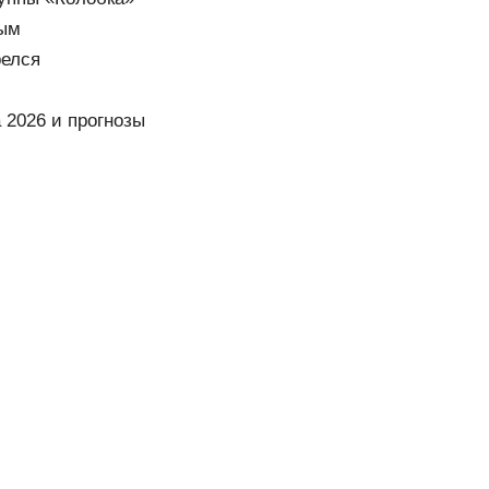
вым
релся
 2026 и прогнозы