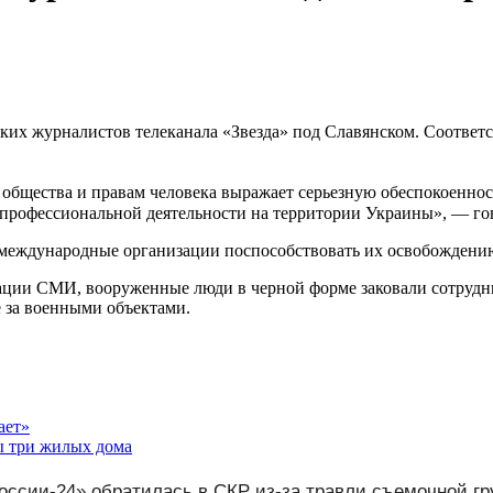
ких журналистов телеканала «Звезда» под Славянском. Соответс
общества и правам человека выражает серьезную обеспокоенно
профессиональной деятельности на территории Украины», — го
и международные организации поспособствовать их освобождени
ции СМИ, вооруженные люди в черной форме заковали сотрудни
е за военными объектами.
ает»
ы три жилых дома
оссии-24» обратилась в СКР из-за травли съемочной г