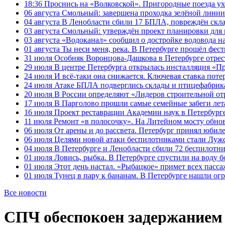
18:36
Проснись на «Волковской». Пригородные поезда ухо
06 августа
Смольный: завершена проходка зелёной линии 
04 августа
В Ленобласти сбили 17 БПЛА, повреждён скла
03 августа
Смольный: утверждён проект планировки для 
03 августа
«Водоканал» сообщил о достройке водовода на
01 августа
Ты неси меня, река. В Петербурге прошёл фес
31 июля
Особняк Воронцова-Дашкова в Петербурге отрест
29 июля
В центре Петербурга открылась инсталляция «П
24 июля
И всё-таки она снижается. Ключевая ставка поте
24 июля
Атаке БПЛА подверглись склады и птицефабрика
20 июля
В России определяют «Лидеров строительной от
17 июля
В Парголово прошли самые семейные забеги лет
16 июля
Проект реставрации Академии наук в Петербурге
11 июля
Ремонт «в полосочку». На Литейном мосту обно
06 июля
От арены и до рассвета. Петербург принял юби
06 июля
Целями новой атаки беспилотниками стали Лужс
04 июля
В Петербурге и Ленобласти сбили 72 беспилотн
01 июля
Ловись, рыбка. В Петербурге спустили на воду 
01 июля
Этот день настал. «Рыбацкое» примет всех пасса
01 июля
Тунец в пару к бананам. В Петербурге нашли ог
Все новости
СПЧ обеспокоен задержанием 