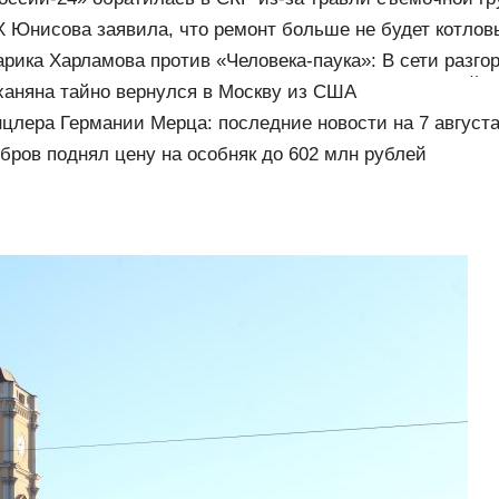
 Юнисова заявила, что ремонт больше не будет котло
арика Харламова против «Человека-паука»: В сети разго
андал — а картина уже собрала почти 100 млн рублей
аняна тайно вернулся в Москву из США
нцлера Германии Мерца: последние новости на 7 августа
ров поднял цену на особняк до 602 млн рублей