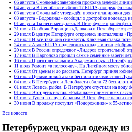
06 августа
Смольный: завершена проходка зелёной линии 
04 августа
В Ленобласти сбили 17 БПЛА, повреждён скла
03 августа
Смольный: утверждён проект планировки для 
03 августа
«Водоканал» сообщил о достройке водовода на
01 августа
Ты неси меня, река. В Петербурге прошёл фес
31 июля
Особняк Воронцова-Дашкова в Петербурге отрест
29 июля
В центре Петербурга открылась инсталляция «П
24 июля
И всё-таки она снижается. Ключевая ставка поте
24 июля
Атаке БПЛА подверглись склады и птицефабрика
20 июля
В России определяют «Лидеров строительной от
17 июля
В Парголово прошли самые семейные забеги лет
16 июля
Проект реставрации Академии наук в Петербурге
11 июля
Ремонт «в полосочку». На Литейном мосту обно
06 июля
От арены и до рассвета. Петербург принял юби
06 июля
Целями новой атаки беспилотниками стали Лужс
04 июля
В Петербурге и Ленобласти сбили 72 беспилотн
01 июля
Ловись, рыбка. В Петербурге спустили на воду 
01 июля
Этот день настал. «Рыбацкое» примет всех пасса
01 июля
Тунец в пару к бананам. В Петербурге нашли ог
30 июня
В продажу поступят «Подорожники» к 55-летию 
Все новости
Петербуржец украл одежду из