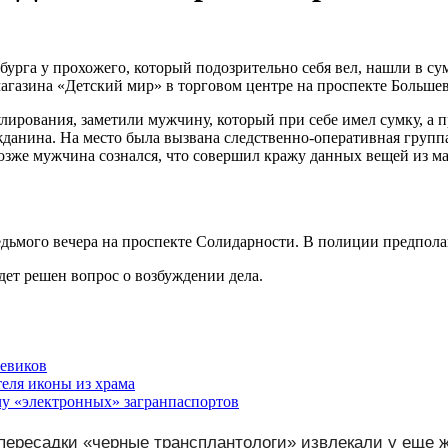
бурга у прохожего, который подозрительно себя вел, нашли в с
магазина «Детский мир» в торговом центре на проспекте Больше
ирования, заметили мужчину, который при себе имел сумку, а 
данина. На место была вызвана следственно-оперативная групп
зже мужчина сознался, что совершил кражу данных вещей из м
дьмого вечера на проспекте Солидарности. В полиции предполаг
дет решен вопрос о возбуждении дела.
шевиков
еля иконы из храма
чу «электронных» загранпаспортов
пересадки «черные трансплантологи» извлекали у еще 