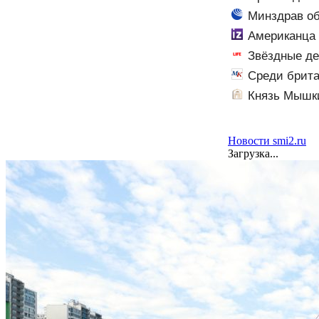
Минздрав о
Американца 
Звёздные де
Среди брита
Князь Мышки
Новости smi2.ru
Загрузка...