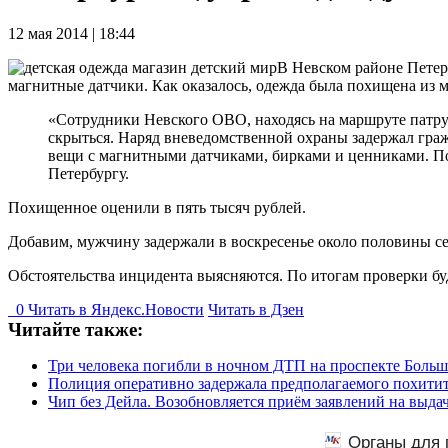
12 мая 2014 | 18:44
В Невском районе Петер
магнитные датчики. Как оказалось, одежда была похищена из 
«Сотрудники Невского ОВО, находясь на маршруте патрул
скрыться. Наряд вневедомственной охраны задержал граж
вещи с магнитными датчиками, бирками и ценниками. По
Петербургу.
Похищенное оценили в пять тысяч рублей.
Добавим, мужчину задержали в воскресенье около половины се
Обстоятельства инцидента выясняются. По итогам проверки бу
0
Читать в
Я
ндекс.Новости
Читать в Дзен
Читайте также:
Три человека погибли в ночном ДТП на проспекте Боль
Полиция оперативно задержала предполагаемого похитит
Чип без Дейла. Возобновляется приём заявлений на выда
Органы для 