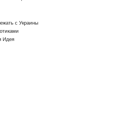
ежать с Украины
котиками
я Идея