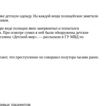
умке детскую одежду. На каждой вещи полицейские заметили
виков.
при виде полиции явно занервничал и попытался
а. При осмотре сумки в ней были обнаружены детские
агазина «Детский мир», — рассказали в ГУ МВД по
ают, что преступление он совершил полутора часами ранее.
живых пациентов