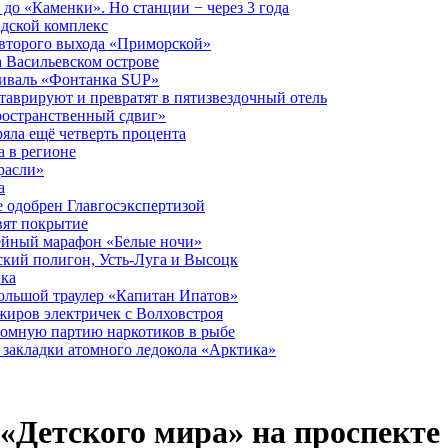
до «Каменки». Но станции − через 3 года
дской комплекс
второго выхода «Приморской»
 Васильевском острове
тиваль «Фонтанка SUP»
аврируют и превратят в пятизвездочный отель
ространственный сдвиг»
ряла ещё четверть процента
 в регионе
расли»
а
 одобрен Главгосэкспертизой
вят покрытие
лейный марафон «Белые ночи»
кий полигон, Усть-Луга и Высоцк
ика
большой траулер «Капитан Ипатов»
жиров электричек с Волховстроя
ромную партию наркотиков в рыбе
закладки атомного ледокола «Арктика»
 «Детского мира» на проспект