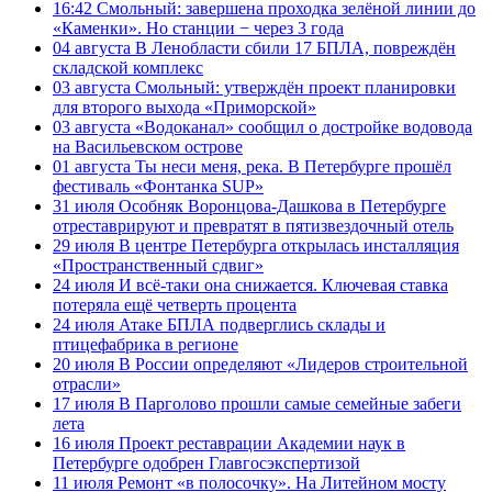
16:42
Смольный: завершена проходка зелёной линии до
«Каменки». Но станции − через 3 года
04 августа
В Ленобласти сбили 17 БПЛА, повреждён
складской комплекс
03 августа
Смольный: утверждён проект планировки
для второго выхода «Приморской»
03 августа
«Водоканал» сообщил о достройке водовода
на Васильевском острове
01 августа
Ты неси меня, река. В Петербурге прошёл
фестиваль «Фонтанка SUP»
31 июля
Особняк Воронцова-Дашкова в Петербурге
отреставрируют и превратят в пятизвездочный отель
29 июля
В центре Петербурга открылась инсталляция
«Пространственный сдвиг»
24 июля
И всё-таки она снижается. Ключевая ставка
потеряла ещё четверть процента
24 июля
Атаке БПЛА подверглись склады и
птицефабрика в регионе
20 июля
В России определяют «Лидеров строительной
отрасли»
17 июля
В Парголово прошли самые семейные забеги
лета
16 июля
Проект реставрации Академии наук в
Петербурге одобрен Главгосэкспертизой
11 июля
Ремонт «в полосочку». На Литейном мосту