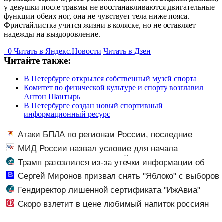
у девушки после травмы не восстанавливаются двигательные
функции обеих ног, она не чувствует тела ниже пояса.
Фристайлистка учится жизни в коляске, но не оставляет
надежды на выздоровление.
0
Читать в
Я
ндекс.Новости
Читать в Дзен
Читайте также:
В Петербурге открылся собственный музей спорта
Комитет по физической культуре и спорту возглавил
Антон Шантырь
В Петербурге создан новый спортивный
информационный ресурс
Атаки БПЛА по регионам России, последние
новости на 7 августа 2026: последствия, атаки на
МИД России назвал условие для начала
склады Wildberries, состояние пострадавших
переговоров о мире с Украиной
Трамп разозлился из-за утечки информации об
истощении запасов боеприпасов
Сергей Миронов призвал снять "Яблоко" с выборов
- Новости на Вести.ru
Гендиректор лишенной сертификата "ИжАвиа"
заявил об увольнении
Скоро взлетит в цене любимый напиток россиян