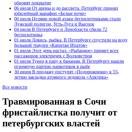
обновят покрытие
06 июля
От арены и до рассвета. Петербург принял
юбилейный марафон «Белые ночи»
06 июля
Целями новой атаки беспилотниками стали
Лужский полигон, Усть-Луга и Высоцк
04 июля
В Петербурге и Ленобласти сбили 72
беспилотника
01 июля
Ловись, рыбка. В Петербурге спустили на воду
большой траулер «Капитан Ипатов»
01 июля
Этот день настал. «Рыбацкое» примет всех
пассажиров электричек с Волховстроя
01 июля
Тунец в пару к бананам. В Петербурге нашли
огромную партию наркотиков в рыбе
30 июня
В продажу поступят «Подорожники» к 55-
летию закладки атомного ледокола «Арктика»
Все новости
Травмированная в Сочи
фристайлистка получит от
петербургских властей