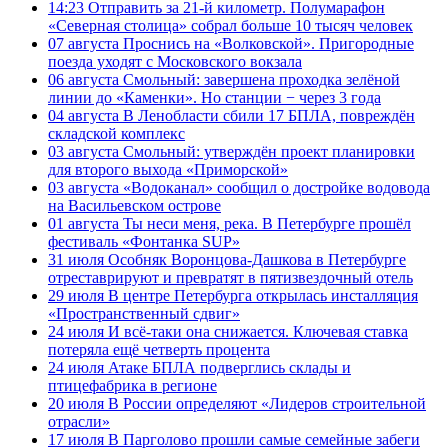
14:23
Отправить за 21-й километр. Полумарафон
«Северная столица» собрал больше 10 тысяч человек
07 августа
Проснись на «Волковской». Пригородные
поезда уходят с Московского вокзала
06 августа
Смольный: завершена проходка зелёной
линии до «Каменки». Но станции − через 3 года
04 августа
В Ленобласти сбили 17 БПЛА, повреждён
складской комплекс
03 августа
Смольный: утверждён проект планировки
для второго выхода «Приморской»
03 августа
«Водоканал» сообщил о достройке водовода
на Васильевском острове
01 августа
Ты неси меня, река. В Петербурге прошёл
фестиваль «Фонтанка SUP»
31 июля
Особняк Воронцова-Дашкова в Петербурге
отреставрируют и превратят в пятизвездочный отель
29 июля
В центре Петербурга открылась инсталляция
«Пространственный сдвиг»
24 июля
И всё-таки она снижается. Ключевая ставка
потеряла ещё четверть процента
24 июля
Атаке БПЛА подверглись склады и
птицефабрика в регионе
20 июля
В России определяют «Лидеров строительной
отрасли»
17 июля
В Парголово прошли самые семейные забеги