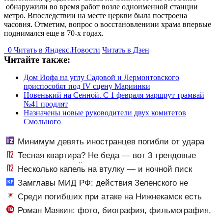
обнаружили во время работ возле одноименной станции
метро. Впоследствии на месте церкви была построена
часовня. Отметим, вопрос о восстановлениии храма впервые
поднимался еще в 70-х годах.
0
Читать в
Я
ндекс.Новости
Читать в Дзен
Читайте также:
Дом Иофа на углу Садовой и Лермонтовского
приспособят под IV сцену Мариинки
Новенький на Сенной. С 1 февраля маршрут трамвай
№41 продлят
Назначены новые руководители двух комитетов
Смольного
Минимум девять иностранцев погибли от удара
ВСУ в Нижнекамске
Тесная квартира? Не беда — вот 3 трендовые
замены гладильной доски, и вещи как из магазина
Несколько капель на втулку — и ночной писк
беспокоит реже: летний лайфхак, который спасает в
Замглавы МИД РФ: действия Зеленского не
любое время
оставляют России выбора, кроме продолжения СВО
Среди погибших при атаке на Нижнекамск есть
10/08/2026 – Новости
граждане Узбекистана и Таджикистана
Роман Маякин: фото, биография, фильмография,