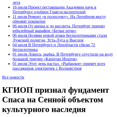
лета
16 июля
Проект реставрации Академии наук в
Петербурге одобрен Главгосэкспертизой
11 июля
Ремонт «в полосочку». На Литейном мосту
обновят покрытие
06 июля
От арены и до рассвета. Петербург принял
юбилейный марафон «Белые ночи»
06 июля
Целями новой атаки беспилотниками стали
Лужский полигон, Усть-Луга и Высоцк
04 июля
В Петербурге и Ленобласти сбили 72
беспилотника
01 июля
Ловись, рыбка. В Петербурге спустили на воду
большой траулер «Капитан Ипатов»
01 июля
Этот день настал. «Рыбацкое» примет всех
пассажиров электричек с Волховстроя
Все новости
КГИОП признал фундамент
Спаса на Сенной объектом
культурного наследия