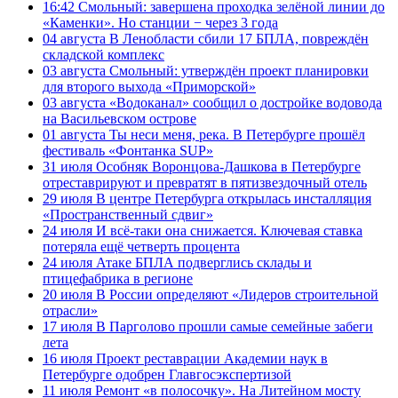
16:42
Смольный: завершена проходка зелёной линии до
«Каменки». Но станции − через 3 года
04 августа
В Ленобласти сбили 17 БПЛА, повреждён
складской комплекс
03 августа
Смольный: утверждён проект планировки
для второго выхода «Приморской»
03 августа
«Водоканал» сообщил о достройке водовода
на Васильевском острове
01 августа
Ты неси меня, река. В Петербурге прошёл
фестиваль «Фонтанка SUP»
31 июля
Особняк Воронцова-Дашкова в Петербурге
отреставрируют и превратят в пятизвездочный отель
29 июля
В центре Петербурга открылась инсталляция
«Пространственный сдвиг»
24 июля
И всё-таки она снижается. Ключевая ставка
потеряла ещё четверть процента
24 июля
Атаке БПЛА подверглись склады и
птицефабрика в регионе
20 июля
В России определяют «Лидеров строительной
отрасли»
17 июля
В Парголово прошли самые семейные забеги
лета
16 июля
Проект реставрации Академии наук в
Петербурге одобрен Главгосэкспертизой
11 июля
Ремонт «в полосочку». На Литейном мосту