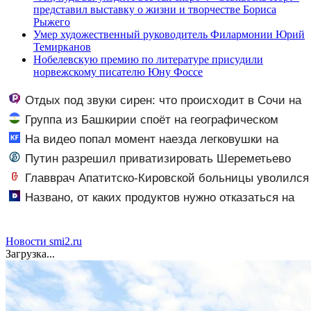
представил выставку о жизни и творчестве Бориса
Рыжего
Умер художественный руководитель Филармонии Юрий
Темирканов
Нобелевскую премию по литературе присудили
норвежскому писателю Юну Фоссе
Отдых под звуки сирен: что происходит в Сочи на
фоне массированных атак беспилотников
Группа из Башкирии споёт на географическом
Северном полюсе
На видео попал момент наезда легковушки на
пешеходов, где пострадали минимум восемь человек
Путин разрешил приватизировать Шереметьево
06/08/2026 – Новости
Главврач Апатитско-Кировской больницы уволился
Названо, от каких продуктов нужно отказаться на
ужин
Новости smi2.ru
Загрузка...