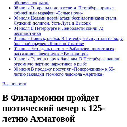
обновят покрытие
06 июля
От арены и до рассвета. Петербург принял
юбилейный марафон «Белые ночи»
06 июля
Целями новой атаки беспилотниками стали
Лужский полигон, Усть-Луга и Высоцк
04 июля
В Петербурге и Ленобласти сбили 72
беспилотника
01 июля
Ловись, рыбка. В Петербурге спустили на воду
большой траулер «Капитан Ипатов»
01 июля
Этот день настал. «Рыбацкое» примет всех
пассажиров электричек с Волховстроя
01 июля
Тунец в пару к бананам. В Петербурге нашли
огромную партию наркотиков в рыбе
30 июня
В продажу поступят «Подорожники» к 55-
летию закладки атомного ледокола «Арктика»
Все новости
В Филармонии пройдет
поэтический вечер к 125-
летию Ахматовой