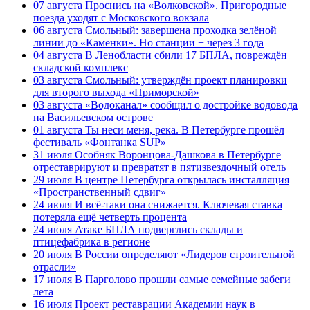
07 августа
Проснись на «Волковской». Пригородные
поезда уходят с Московского вокзала
06 августа
Смольный: завершена проходка зелёной
линии до «Каменки». Но станции − через 3 года
04 августа
В Ленобласти сбили 17 БПЛА, повреждён
складской комплекс
03 августа
Смольный: утверждён проект планировки
для второго выхода «Приморской»
03 августа
«Водоканал» сообщил о достройке водовода
на Васильевском острове
01 августа
Ты неси меня, река. В Петербурге прошёл
фестиваль «Фонтанка SUP»
31 июля
Особняк Воронцова-Дашкова в Петербурге
отреставрируют и превратят в пятизвездочный отель
29 июля
В центре Петербурга открылась инсталляция
«Пространственный сдвиг»
24 июля
И всё-таки она снижается. Ключевая ставка
потеряла ещё четверть процента
24 июля
Атаке БПЛА подверглись склады и
птицефабрика в регионе
20 июля
В России определяют «Лидеров строительной
отрасли»
17 июля
В Парголово прошли самые семейные забеги
лета
16 июля
Проект реставрации Академии наук в