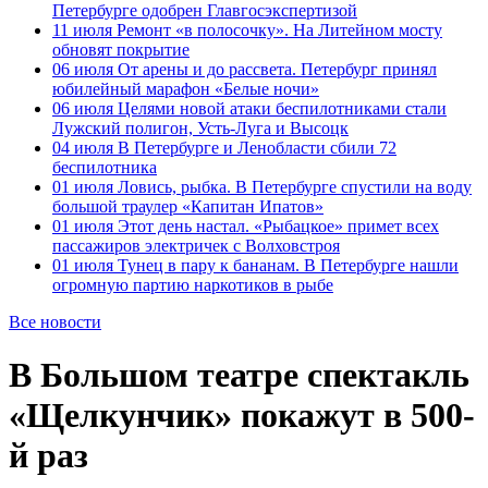
Петербурге одобрен Главгосэкспертизой
11 июля
Ремонт «в полосочку». На Литейном мосту
обновят покрытие
06 июля
От арены и до рассвета. Петербург принял
юбилейный марафон «Белые ночи»
06 июля
Целями новой атаки беспилотниками стали
Лужский полигон, Усть-Луга и Высоцк
04 июля
В Петербурге и Ленобласти сбили 72
беспилотника
01 июля
Ловись, рыбка. В Петербурге спустили на воду
большой траулер «Капитан Ипатов»
01 июля
Этот день настал. «Рыбацкое» примет всех
пассажиров электричек с Волховстроя
01 июля
Тунец в пару к бананам. В Петербурге нашли
огромную партию наркотиков в рыбе
Все новости
В Большом театре спектакль
«Щелкунчик» покажут в 500-
й раз