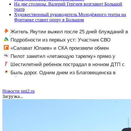
На две столицы. Валерий Гергиев возглавит Большой
театр
Художественный руководитель Молодёжного театра на
Фонтанке ставит оперу в Большом
Житель Якутии выжил после 25 дней блужданий в
тайге
Подробности из первых уст: Участник СВО
рассказал, что спасло его в схватке с медведем
«Салават Юлаев» и СКА произвели обмен
Пилот заметил «летающую тарелку» прямо у
крыла самолета
Шестилетний ребенок пострадал в ночном ДТП с
тремя автомобилями на Федерации: видео
Быль дорог. Одним днем из Благовещенска в
Китай, лапша, мемы, и почему утке по-пекински
запретили переходить границу
Новости smi2.ru
Загрузка...