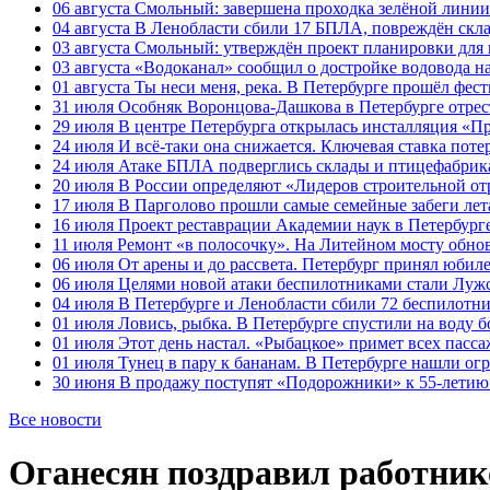
06 августа
Смольный: завершена проходка зелёной линии 
04 августа
В Ленобласти сбили 17 БПЛА, повреждён скла
03 августа
Смольный: утверждён проект планировки для 
03 августа
«Водоканал» сообщил о достройке водовода на
01 августа
Ты неси меня, река. В Петербурге прошёл фес
31 июля
Особняк Воронцова-Дашкова в Петербурге отрест
29 июля
В центре Петербурга открылась инсталляция «П
24 июля
И всё-таки она снижается. Ключевая ставка поте
24 июля
Атаке БПЛА подверглись склады и птицефабрика
20 июля
В России определяют «Лидеров строительной от
17 июля
В Парголово прошли самые семейные забеги лет
16 июля
Проект реставрации Академии наук в Петербурге
11 июля
Ремонт «в полосочку». На Литейном мосту обно
06 июля
От арены и до рассвета. Петербург принял юби
06 июля
Целями новой атаки беспилотниками стали Лужс
04 июля
В Петербурге и Ленобласти сбили 72 беспилотн
01 июля
Ловись, рыбка. В Петербурге спустили на воду 
01 июля
Этот день настал. «Рыбацкое» примет всех пасса
01 июля
Тунец в пару к бананам. В Петербурге нашли ог
30 июня
В продажу поступят «Подорожники» к 55-летию 
Все новости
Оганесян поздравил работник