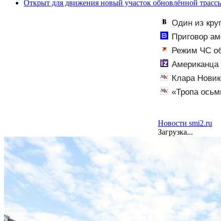
Открыт для движения новый участок обновлённой трасс
Один из кру
работу
Приговор ам
ужесточить - Н
Режим ЧС об
Американца 
Клара Новик
«Тропа осьм
полюбили тури
Новости smi2.ru
Загрузка...