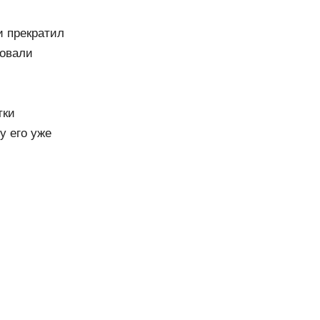
и прекратил
бовали
тки
у его уже