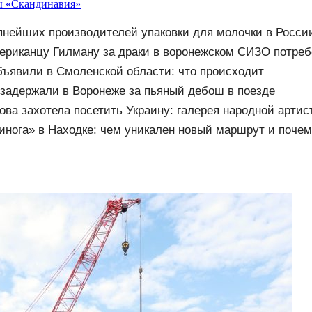
ы «Скандинавия»
пнейших производителей упаковки для молочки в Росси
ериканцу Гилману за драки в воронежском СИЗО потре
овости на Вести.ru
ъявили в Смоленской области: что происходит
задержали в Воронеже за пьяный дебош в поезде
ова захотела посетить Украину: галерея народной артис
инога» в Находке: чем уникален новый маршрут и почем
сты