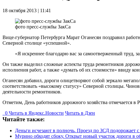
18 октября 2013 | 11:41
фото пресс-службы ЗакСа
Вице-губернатор Петербурга Марат Оганесян поздравил работн
Северной столице «успешной».
«Я искреннее благодарю вас за самоотверженный труд, за
Он также выделил сложные аспекты труда ремонтников дорожно
исполнения работ, а также «думать об их стоимости» ввиду к
Оганесян добавил, дороги олицетворяют собой зеркало мегапол
соответствовать «высокому статусу» Северной столицы. Чиновн
деятельности ремонтников.
Отметим, День работников дорожного хозяйства отмечается в Ро
0
Читать в
Я
ндекс.Новости
Читать в Дзен
Читайте также:
Деньги исчезают в полночь. Проезд по ЗСД подорожает с
Мурино обходят сбоку. Открыт новый участок дороги в о