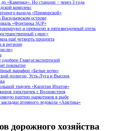
до «Каменки». Но станции − через 3 года
дской комплекс
второго выхода «Приморской»
 Васильевском острове
тиваль «Фонтанка SUP»
аврируют и превратят в пятизвездочный отель
ространственный сдвиг»
ряла ещё четверть процента
 в регионе
расли»
а
 одобрен Главгосэкспертизой
вят покрытие
лейный марафон «Белые ночи»
кий полигон, Усть-Луга и Высоцк
ика
большой траулер «Капитан Ипатов»
жиров электричек с Волховстроя
ромную партию наркотиков в рыбе
закладки атомного ледокола «Арктика»
ов дорожного хозяйства