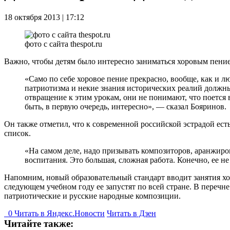
18 октября 2013 | 17:12
фото с сайта thespot.ru
Важно, чтобы детям было интересно заниматься хоровым пени
«Само по себе хоровое пение прекрасно, вообще, как и л
патриотизма и некие знания исторических реалий должны
отвращение к этим урокам, они не понимают, что поется в
быть, в первую очередь, интересно», — сказал Бояринов.
Он также отметил, что к современной российской эстрадой есть
список.
«На самом деле, надо призывать композиторов, аранжиров
воспитания. Это большая, сложная работа. Конечно, ее не
Напомним, новый образовательный стандарт вводит занятия хо
следующем учебном году ее запустят по всей стране. В переч
патриотические и русские народные композиции.
0
Читать в
Я
ндекс.Новости
Читать в Дзен
Читайте также: