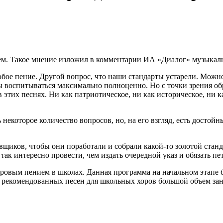
ем. Такое мнение изложил в комментарии ИА «Диалог» музыкал
юбое пение. Другой вопрос, что наши стандарты устарели. Можно
 воспитываться максимально полноценно. Но с точки зрения обра
 этих песнях. Ни как патриотическое, ни как историческое, ни к
 некоторое количество вопросов, но, на его взгляд, есть досто
щиков, чтобы они поработали и собрали какой-то золотой станда
 так интересно провести, чем издать очередной указ и обязать п
ровым пением в школах. Данная программа на начальном этапе б
не рекомендованных песен для школьных хоров большой объем за