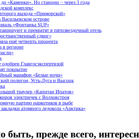
до «Каменки». Но станции − через 3 года
дской комплекс
второго выхода «Приморской»
 Васильевском острове
тиваль «Фонтанка SUP»
аврируют и превратят в пятизвездочный отель
ространственный сдвиг»
ряла ещё четверть процента
 в регионе
расли»
а
 одобрен Главгосэкспертизой
вят покрытие
лейный марафон «Белые ночи»
кий полигон, Усть-Луга и Высоцк
ика
большой траулер «Капитан Ипатов»
жиров электричек с Волховстроя
ромную партию наркотиков в рыбе
закладки атомного ледокола «Арктика»
 быть, прежде всего, интересн