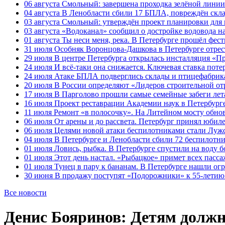
06 августа
Смольный: завершена проходка зелёной линии 
04 августа
В Ленобласти сбили 17 БПЛА, повреждён скла
03 августа
Смольный: утверждён проект планировки для 
03 августа
«Водоканал» сообщил о достройке водовода на
01 августа
Ты неси меня, река. В Петербурге прошёл фес
31 июля
Особняк Воронцова-Дашкова в Петербурге отрест
29 июля
В центре Петербурга открылась инсталляция «П
24 июля
И всё-таки она снижается. Ключевая ставка поте
24 июля
Атаке БПЛА подверглись склады и птицефабрика
20 июля
В России определяют «Лидеров строительной от
17 июля
В Парголово прошли самые семейные забеги лет
16 июля
Проект реставрации Академии наук в Петербурге
11 июля
Ремонт «в полосочку». На Литейном мосту обно
06 июля
От арены и до рассвета. Петербург принял юби
06 июля
Целями новой атаки беспилотниками стали Лужс
04 июля
В Петербурге и Ленобласти сбили 72 беспилотн
01 июля
Ловись, рыбка. В Петербурге спустили на воду 
01 июля
Этот день настал. «Рыбацкое» примет всех пасса
01 июля
Тунец в пару к бананам. В Петербурге нашли ог
30 июня
В продажу поступят «Подорожники» к 55-летию 
Все новости
Денис Бояринов: Детям должно