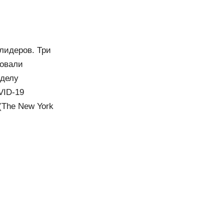
лидеров. Три
бовали
 делу
VID-19
(The New York