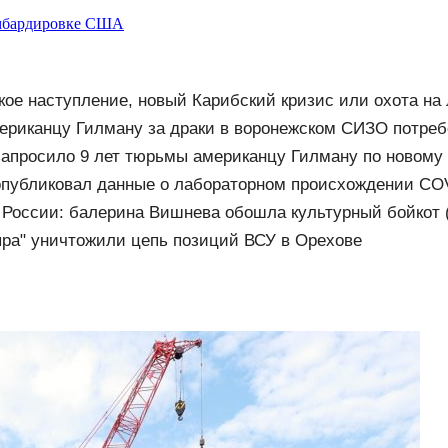
омбардировке США
кое наступление, новый Карибский кризис или охота на 
рактов
ериканцу Гилману за драки в воронежском СИЗО потре
овости на Вести.ru
апросило 9 лет тюрьмы американцу Гилману по новому
публиковал данные о лабораторном происхождении CO
 России: балерина Вишнева обошла культурный бойкот 
ра" уничтожили цепь позиций ВСУ в Орехове