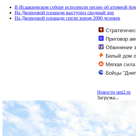
В Исаакиевском соборе исполнили песню об атомной б
На Дворцовой площади выступил сводный хор
На Дворцовой площади спели хором 2000 человек
Стратегичес
пути против те
Приговор ам
ужесточить - Н
Обвинение з
Белый дом о
Мягкая сила
Times, США)
Бойцы "Днеп
Новости smi2.ru
Загрузка...