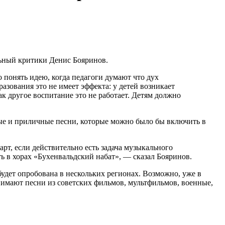
ьный критики Денис Бояринов.
 понять идею, когда педагоги думают что дух
зования это не имеет эффекта: у детей возникает
ак другое воспитание это не работает. Детям должно
йные и приличные песни, которые можно было бы включить в
рт, если действительно есть задача музыкального
еть в хорах «Бухенвальдский набат», — сказал Бояринов.
удет опробована в нескольких регионах. Возможно, уже в
нимают песни из советских фильмов, мультфильмов, военные,