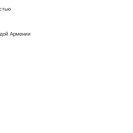
остью
ждой Армении