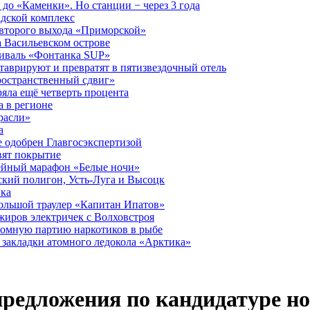
до «Каменки». Но станции − через 3 года
дской комплекс
второго выхода «Приморской»
 Васильевском острове
тиваль «Фонтанка SUP»
аврируют и превратят в пятизвездочный отель
ространственный сдвиг»
ряла ещё четверть процента
 в регионе
расли»
а
 одобрен Главгосэкспертизой
вят покрытие
лейный марафон «Белые ночи»
кий полигон, Усть-Луга и Высоцк
ика
большой траулер «Капитан Ипатов»
жиров электричек с Волховстроя
ромную партию наркотиков в рыбе
закладки атомного ледокола «Арктика»
предложения по кандидатуре н