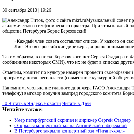
30 сентября 2013 | 19:26
Музыкальный совет при
академического симфонического оркестра. При этом каждый чл
общества Петербурга Борис Березовский.
«Каждый член совета составляет список. У кажого он с
Лис. Это все российские дирижеры, хорошо понимающие 
Таким образом, в списке Березовского нет Сергея Стадлера и 
сообщениям некоторых СМИ), что их не будет в списках други
Отметим, комитет по культуре намерен провести своеобразный
программу, после чего власти (совместно с культурной общест
Напомним, увольнение главного дирижера ГАСО Александра Ти
телефону) выговор получил зампред городского комитета Бор
0
Читать в
Я
ндекс.Новости
Читать в Дзен
Читайте также:
Умер петербургский скрипач и дирижёр Сергей Стадлер
Открылся концертный зал на Английской набережной
В Петербурге закрыли концертный зал «Гигант-холл»