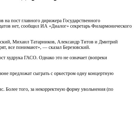
в на пост главного дирижера Государственного
идатов нет, сообщил ИА «Диалог» секретарь Филармонического
айский, Михаил Татарников, Александр Титов и Дмитрий
ят, все понимают», — сказал Березовский.
ст худрука ГАСО. Однако это не означает (вопреки
езоне предложат сыграть с оркестром одну концертную
. Более того, за некорректную форму увольнения (по