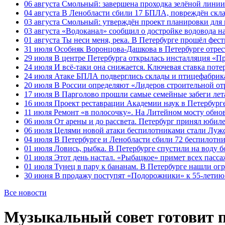
06 августа
Смольный: завершена проходка зелёной линии 
04 августа
В Ленобласти сбили 17 БПЛА, повреждён скла
03 августа
Смольный: утверждён проект планировки для 
03 августа
«Водоканал» сообщил о достройке водовода на
01 августа
Ты неси меня, река. В Петербурге прошёл фес
31 июля
Особняк Воронцова-Дашкова в Петербурге отрест
29 июля
В центре Петербурга открылась инсталляция «П
24 июля
И всё-таки она снижается. Ключевая ставка поте
24 июля
Атаке БПЛА подверглись склады и птицефабрика
20 июля
В России определяют «Лидеров строительной от
17 июля
В Парголово прошли самые семейные забеги лет
16 июля
Проект реставрации Академии наук в Петербурге
11 июля
Ремонт «в полосочку». На Литейном мосту обно
06 июля
От арены и до рассвета. Петербург принял юби
06 июля
Целями новой атаки беспилотниками стали Лужс
04 июля
В Петербурге и Ленобласти сбили 72 беспилотн
01 июля
Ловись, рыбка. В Петербурге спустили на воду 
01 июля
Этот день настал. «Рыбацкое» примет всех пасса
01 июля
Тунец в пару к бананам. В Петербурге нашли ог
30 июня
В продажу поступят «Подорожники» к 55-летию 
Все новости
Музыкальный совет готовит 