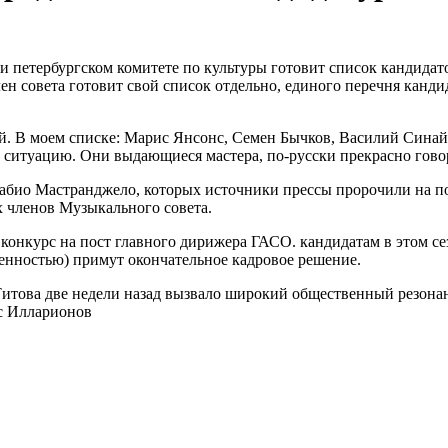
 петербургском комитете по культуры готовит список кандидато
ен совета готовит свой список отдельно, единого перечня канд
вой. В моем списке: Марис Янсонс, Семен Бычков, Василий Син
ситуацию. Они выдающиеся мастера, по-русски прекрасно говор
Фабио Мастранджело, которых источники прессы пророчили на по
х членов Музыкального совета.
 конкурс на пост главного дирижера ГАСО. кандидатам в этом с
венностью) примут окончательное кадровое решение.
това две недели назад вызвало широкий общественный резонанс
ис Илларионов