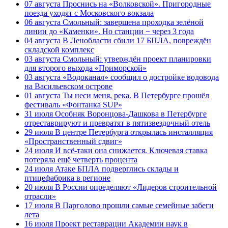
07 августа
Проснись на «Волковской». Пригородные
поезда уходят с Московского вокзала
06 августа
Смольный: завершена проходка зелёной
линии до «Каменки». Но станции − через 3 года
04 августа
В Ленобласти сбили 17 БПЛА, повреждён
складской комплекс
03 августа
Смольный: утверждён проект планировки
для второго выхода «Приморской»
03 августа
«Водоканал» сообщил о достройке водовода
на Васильевском острове
01 августа
Ты неси меня, река. В Петербурге прошёл
фестиваль «Фонтанка SUP»
31 июля
Особняк Воронцова-Дашкова в Петербурге
отреставрируют и превратят в пятизвездочный отель
29 июля
В центре Петербурга открылась инсталляция
«Пространственный сдвиг»
24 июля
И всё-таки она снижается. Ключевая ставка
потеряла ещё четверть процента
24 июля
Атаке БПЛА подверглись склады и
птицефабрика в регионе
20 июля
В России определяют «Лидеров строительной
отрасли»
17 июля
В Парголово прошли самые семейные забеги
лета
16 июля
Проект реставрации Академии наук в