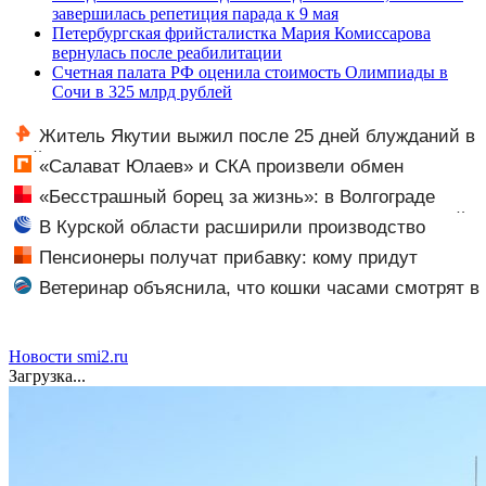
завершилась репетиция парада к 9 мая
Петербургская фрийсталистка Мария Комиссарова
вернулась после реабилитации
Счетная палата РФ оценила стоимость Олимпиады в
Сочи в 325 млрд рублей
Житель Якутии выжил после 25 дней блужданий в
тайге
«Салават Юлаев» и СКА произвели обмен
«Бесстрашный борец за жизнь»: в Волгограде
прощаются с анестезиологом-реаниматолог высшей
В Курской области расширили производство
категории
аккумуляторов для авто
Пенсионеры получат прибавку: кому придут
дополнительные выплаты с 1 сентября
Ветеринар объяснила, что кошки часами смотрят в
пустые углы не из-за призраков
Новости smi2.ru
Загрузка...