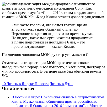
Делегация Международного олимпийского
комитета посетила с очередной инспекцией Сочи. Как
сообщает пресс-служба «Сочи-2014», глава координационной
комиссии МОК Жан-Клод Килли остался доволен увиденным.
«Мы часто говорим, что нельзя тратить время
впустую, когда идет обратный отсчет до
Церемонии открытия игр, и это по-прежнему так.
Но видеть, насколько организаторы продвинулись
в плане подготовки за последние 6 лет, – это
просто потрясающе», — сказал Килли.
По мнению чиновника МОК, дух игр уже живет в Сочи.
Отметим, визит делегации МОК практически совпал на
наводнением в городе, из-за которого, в частности, пострадала
улично-дорожная сеть. В регионе даже был объявлен режим
ЧС.
0
Читать в
Я
ндекс.Новости
Читать в Дзен
Читайте также:
В России и мире: Поклонская снялась в патриотическом
клипе, Мутко назвал обвинения против российских
победителей Олимпиады-2014 "домыслами", в Москве