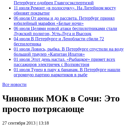
Петербурге одобрен Главгосэкспертизой
11 июля
Ремонт «в полосочку». На Литейном мосту
обновят покрытие
06 июля
От арены и до рассвета. Петербург принял
юбилейный марафон «Белые ночи»
06 июля
Целями новой атаки беспилотниками стали
Лужский полигон, Усть-Луга и Высоцк
04 июля
В Петербурге и Ленобласти сбили 72
беспилотника
01 июля
Ловись, рыбка. В Петербурге спустили на воду
большой траулер «Капитан Ипатов»
01 июля
Этот день настал. «Рыбацкое» примет всех
пассажиров электричек с Волховстроя
01 июля
Тунец в пару к бананам. В Петербурге нашли
огромную партию наркотиков в рыбе
Все новости
Чиновник МОК в Сочи: Это
просто потрясающе
27 сентября 2013 | 13:18