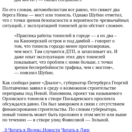
По его словам, автомобилистам все равно, что свяжет два
берега Невы — мост или тоннель. Однако Шубин отметил,
что с точки зрения безопасности и вероятности чрезвычайных
ситуаций, с эксплуатацией тоннелей дело обстоит сложнее.
«Практика работы тоннелей в городе — а их два –
на Канонерский остров и под дамбой – говорит о
том, что тоннель гораздо менее прогнозирован,
чем мост. Там случаются ДТП, и затапливает их. И
даже опыт эксплуатации этих двух тоннелей
показывает, что проблем с ними больше, с точки
зрения бесперебойности трафика, чем с мостом»,
— пояснил Шубин.
Как сообщал ранее «Диалог», губернатор Петербурга Георгий
Полтавченко заявил в среду о возможном строительстве
переправы под Невой. Напомним, проект так называемого
Орловского тоннеля в створе Пискаревского проспекта
обсуждался давно. Он был заморожен в связи с отсутствием
финансирования строительства. По словам губернатора,
новый тоннель может быть проложен в этом месте или выше
по течению — в створе улиц Фаянсовой — Зольной.
0
Читать в
Я
ндекс.Новости
Читать в Дзен