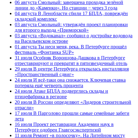
06 августа
Смольный: завершена проходка зелёной
линии до «Каменки». Но станции − через 3 года
04 августа
В Ленобласти сбили 17 БПЛА, повреждён
складской комплекс
03 августа
Смольный: утверждён проект планировки
для второго выхода «Приморской»
03 августа
«Водоканал» сообщил о достройке водовода
на Васильевском острове
01 августа
Ты неси меня, река. В Петербурге прошёл
фестиваль «Фонтанка SUP»
31 июля
Особняк Воронцова-Дашкова в Петербурге
отреставрируют и превратят в пятизвездочный отель
29 июля
В центре Петербурга открылась инсталляция
«Пространственный сдвиг»
24 июля
И всё-таки она снижается. Ключевая ставка
потеряла ещё четверть процента
24 июля
Атаке БПЛА подверглись склады и
птицефабрика в регионе
20 июля
В России определяют «Лидеров строительной
отрасли»
17 июля
В Парголово прошли самые семейные забеги
лета
16 июля
Проект реставрации Академии наук в
Петербурге одобрен Главгосэкспертизой
11 июля
Ремонт «в полосочку». На Литейном мосту