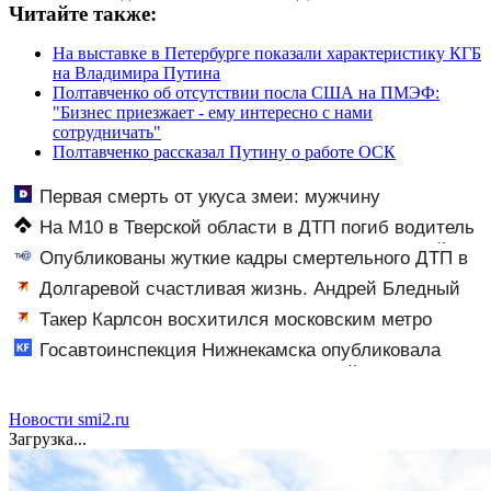
Читайте также:
На выставке в Петербурге показали характеристику КГБ
на Владимира Путина
Полтавченко об отсутствии посла США на ПМЭФ:
"Бизнес приезжает - ему интересно с нами
сотрудничать"
Полтавченко рассказал Путину о работе ОСК
Первая смерть от укуса змеи: мужчину
На М10 в Тверской области в ДТП погиб водитель
большегруза – Новости Твери и городов Тверской
Опубликованы жуткие кадры смертельного ДТП в
области сегодня - Afanasy.biz – Тверские новости.
Конаковском округе
Долгаревой счастливая жизнь. Андрей Бледный
Новости Твери. Тверь ново
пронзительно зачитал стихи вместо рэпа: «У меня на
Такер Карлсон восхитился московским метро
душе сто и один шов — это туше»
Госавтоинспекция Нижнекамска опубликовала
видео жесткого ДТП с участием питбайкера
07/08/2026 – Новости
Новости smi2.ru
Загрузка...