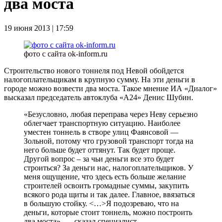
два моста
19 июня 2013 | 17:59
фото с сайта ok-inform.ru
Строительство нового тоннеля под Невой обойдется
налогоплательщикам в крупную сумму. На эти деньги в
городе можно возвести два моста. Такое мнение ИА «Диалог»
высказал председатель автоклуба «А24» Денис Шубин.
«Безусловно, любая переправа через Неву серьезно
облегчает транспортную ситуацию. Наиболее
уместен тоннель в створе улиц Фаянсовой —
Зольной, потому что грузовой транспорт тогда на
него больше будет оттянут. Так будет проще.
Другой вопрос – за чьи деньги все это будет
строиться? За деньги нас, налогоплательщиков. У
меня ощущение, что здесь есть больше желание
строителей освоить громадные суммы, закупить
всякого рода щиты и так далее. Главное, ввязаться
в большую стойку. <…>Я подозреваю, что на
деньги, которые стоит тоннель, можно построить
два моста», — сказал специалист.