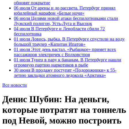
обновят покрытие
06 июля
От арены и до рассвета. Петербург принял
юбилейный марафон «Белые ночи»
06 июля
Целями новой атаки беспилотниками стали
Лужский полигон, Усть-Луга и Высоцк
04 июля
В Петербурге и Ленобласти сбили 72
беспилотника
01 июля
Ловись, рыбка. В Петербурге спустили на воду
большой траулер «Капитан Ипатов»
01 июля
Этот день настал. «Рыбацкое» примет всех
пассажиров электричек с Волховстроя
01 июля
Тунец в пару к бананам. В Петербурге нашли
огромную партию наркотиков в рыбе
30 июня
В продажу поступят «Подорожники» к 55-
летию закладки атомного ледокола «Арктика»
Все новости
Денис Шубин: На деньги,
которые потратят на тоннель
под Невой, можно построить