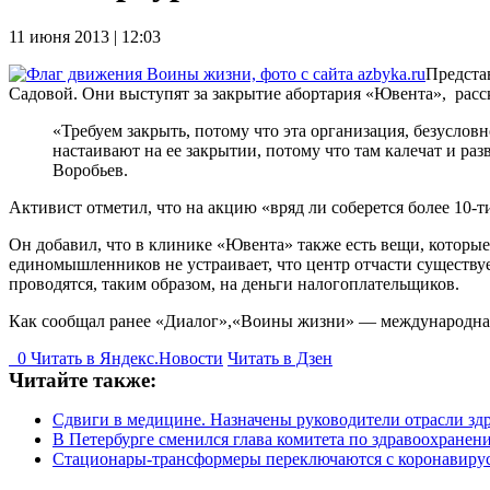
11 июня 2013 | 12:03
Предста
Садовой. Они выступят за закрытие абортария «Ювента», рас
«Требуем закрыть, потому что эта организация, безусловн
настаивают на ее закрытии, потому что там калечат и ра
Воробьев.
Активист отметил, что на акцию «вряд ли соберется более 10-т
Он добавил, что в клинике «Ювента» также есть вещи, которы
единомышленников не устраивает, что центр отчасти существуе
проводятся, таким образом, на деньги налогоплательщиков.
Как сообщал ранее «Диалог»,«Воины жизни» — международная о
0
Читать в
Я
ндекс.Новости
Читать в Дзен
Читайте также:
Сдвиги в медицине. Назначены руководители отрасли зд
В Петербурге сменился глава комитета по здравоохранен
Стационары-трансформеры переключаются с коронавиру