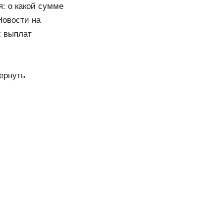
: о какой сумме
Новости на
х выплат
ернуть