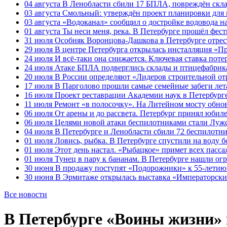
04 августа
В Ленобласти сбили 17 БПЛА, повреждён скла
03 августа
Смольный: утверждён проект планировки для 
03 августа
«Водоканал» сообщил о достройке водовода на
01 августа
Ты неси меня, река. В Петербурге прошёл фес
31 июля
Особняк Воронцова-Дашкова в Петербурге отрест
29 июля
В центре Петербурга открылась инсталляция «П
24 июля
И всё-таки она снижается. Ключевая ставка поте
24 июля
Атаке БПЛА подверглись склады и птицефабрика
20 июля
В России определяют «Лидеров строительной от
17 июля
В Парголово прошли самые семейные забеги лет
16 июля
Проект реставрации Академии наук в Петербурге
11 июля
Ремонт «в полосочку». На Литейном мосту обно
06 июля
От арены и до рассвета. Петербург принял юби
06 июля
Целями новой атаки беспилотниками стали Лужс
04 июля
В Петербурге и Ленобласти сбили 72 беспилотн
01 июля
Ловись, рыбка. В Петербурге спустили на воду 
01 июля
Этот день настал. «Рыбацкое» примет всех пасса
01 июля
Тунец в пару к бананам. В Петербурге нашли ог
30 июня
В продажу поступят «Подорожники» к 55-летию 
30 июня
В Эрмитаже открылась выставка «Императорски
Все новости
В Петербурге «Воины жизни» 