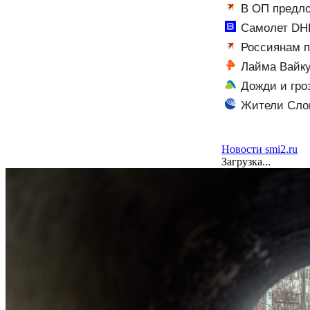
В ОП предло
идет речь
Самолет DHL
Вести.ru
Россиянам п
Лайма Вайку
Дожди и гро
Жители Слов
Новости smi2.ru
Загрузка...