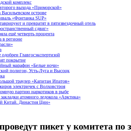
дской комплекс
второго выхода «Приморской»
 Васильевском острове
тиваль «Фонтанка SUP»
аврируют и превратят в пятизвездочный отель
ространственный сдвиг»
ряла ещё четверть процента
 в регионе
расли»
а
 одобрен Главгосэкспертизой
вят покрытие
лейный марафон «Белые ночи»
кий полигон, Усть-Луга и Высоцк
ика
большой траулер «Капитан Ипатов»
жиров электричек с Волховстроя
ромную партию наркотиков в рыбе
закладки атомного ледокола «Арктика»
й Китай. Династия Цин»
проведут пикет у комитета по