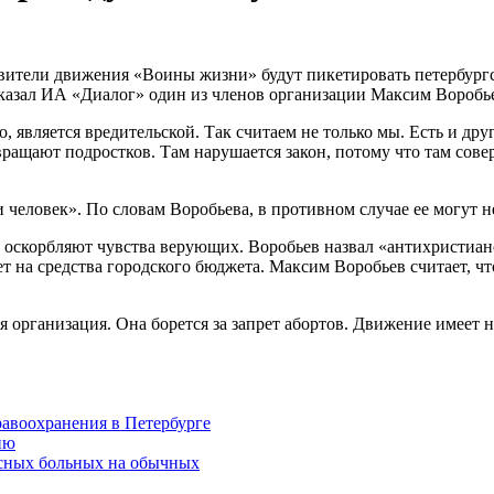
вители движения «Воины жизни» будут пикетировать петербург
сказал ИА «Диалог» один из членов организации Максим Воробь
о, является вредительской. Так считаем не только мы. Есть и д
звращают подростков. Там нарушается закон, потому что там сов
и человек». По словам Воробьева, в противном случае ее могут не
е оскорбляют чувства верующих. Воробьев назвал «антихристиан
т на средства городского бюджета. Максим Воробьев считает, чт
рганизация. Она борется за запрет абортов. Движение имеет не
равоохранения в Петербурге
ию
сных больных на обычных