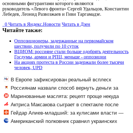
основными фигурантами которого являются
руководитель «Левого фронта» Сергей Удальцов, Константин
Лебедев, Леонид Развозжаев и Гиви Таргамадзе.
0
Читать в
Я
ндекс.Новости
Читать в Дзен
Читайте также:
Оппозиционеры, задержанные на первомайском
шествии, получили по 10 суток
ВЦИОМ: россияне стали больше одобрять деятельность
Госдумы, армии и РПЦ, меньше - оппозиции
На акциях протеста в России задержали более тысячи
человек, UPD
В Европе зафиксирован реальный всплеск
венерических заболеваний
Россиянам назвали способ вернуть деньги за
неиспользованную подарочную карту
Маринованные маслята: рецепт проще некуда
Актриса Максакова сыграет в спектакле после
небольшой травмы
Гейдар Алиев-младший: за кулисами власти —
когда он придёт, мир изменится
Американский полковник сравнил украинских
военных с исламистами