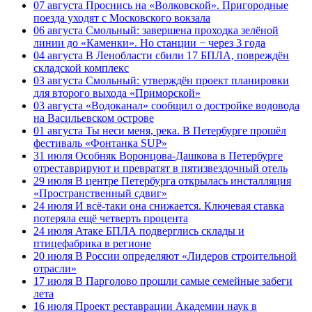
07 августа
Проснись на «Волковской». Пригородные
поезда уходят с Московского вокзала
06 августа
Смольный: завершена проходка зелёной
линии до «Каменки». Но станции − через 3 года
04 августа
В Ленобласти сбили 17 БПЛА, повреждён
складской комплекс
03 августа
Смольный: утверждён проект планировки
для второго выхода «Приморской»
03 августа
«Водоканал» сообщил о достройке водовода
на Васильевском острове
01 августа
Ты неси меня, река. В Петербурге прошёл
фестиваль «Фонтанка SUP»
31 июля
Особняк Воронцова-Дашкова в Петербурге
отреставрируют и превратят в пятизвездочный отель
29 июля
В центре Петербурга открылась инсталляция
«Пространственный сдвиг»
24 июля
И всё-таки она снижается. Ключевая ставка
потеряла ещё четверть процента
24 июля
Атаке БПЛА подверглись склады и
птицефабрика в регионе
20 июля
В России определяют «Лидеров строительной
отрасли»
17 июля
В Парголово прошли самые семейные забеги
лета
16 июля
Проект реставрации Академии наук в