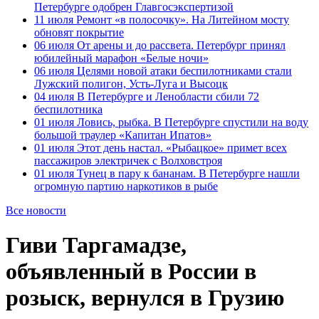
Петербурге одобрен Главгосэкспертизой
11 июля
Ремонт «в полосочку». На Литейном мосту
обновят покрытие
06 июля
От арены и до рассвета. Петербург принял
юбилейный марафон «Белые ночи»
06 июля
Целями новой атаки беспилотниками стали
Лужский полигон, Усть-Луга и Высоцк
04 июля
В Петербурге и Ленобласти сбили 72
беспилотника
01 июля
Ловись, рыбка. В Петербурге спустили на воду
большой траулер «Капитан Ипатов»
01 июля
Этот день настал. «Рыбацкое» примет всех
пассажиров электричек с Волховстроя
01 июля
Тунец в пару к бананам. В Петербурге нашли
огромную партию наркотиков в рыбе
Все новости
Гиви Таргамадзе,
объявленный в России в
розыск, вернулся в Грузию