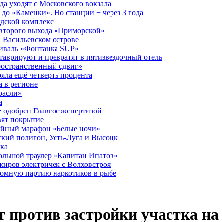
а уходят с Московского вокзала
до «Каменки». Но станции − через 3 года
дской комплекс
второго выхода «Приморской»
 Васильевском острове
тиваль «Фонтанка SUP»
аврируют и превратят в пятизвездочный отель
ространственный сдвиг»
ряла ещё четверть процента
 в регионе
расли»
а
 одобрен Главгосэкспертизой
вят покрытие
лейный марафон «Белые ночи»
кий полигон, Усть-Луга и Высоцк
ика
большой траулер «Капитан Ипатов»
жиров электричек с Волховстроя
ромную партию наркотиков в рыбе
 против застройки участка на