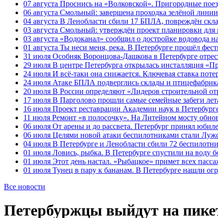
07 августа
Проснись на «Волковской». Пригородные поезд
06 августа
Смольный: завершена проходка зелёной линии 
04 августа
В Ленобласти сбили 17 БПЛА, повреждён скла
03 августа
Смольный: утверждён проект планировки для 
03 августа
«Водоканал» сообщил о достройке водовода на
01 августа
Ты неси меня, река. В Петербурге прошёл фес
31 июля
Особняк Воронцова-Дашкова в Петербурге отрест
29 июля
В центре Петербурга открылась инсталляция «П
24 июля
И всё-таки она снижается. Ключевая ставка поте
24 июля
Атаке БПЛА подверглись склады и птицефабрика
20 июля
В России определяют «Лидеров строительной от
17 июля
В Парголово прошли самые семейные забеги лет
16 июля
Проект реставрации Академии наук в Петербурге
11 июля
Ремонт «в полосочку». На Литейном мосту обно
06 июля
От арены и до рассвета. Петербург принял юби
06 июля
Целями новой атаки беспилотниками стали Лужс
04 июля
В Петербурге и Ленобласти сбили 72 беспилотн
01 июля
Ловись, рыбка. В Петербурге спустили на воду 
01 июля
Этот день настал. «Рыбацкое» примет всех пасса
01 июля
Тунец в пару к бананам. В Петербурге нашли ог
Все новости
Петербуржцы выйдут на пикет