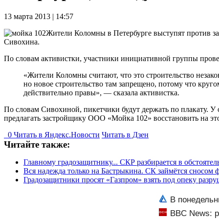
13 марта 2013 | 14:57
Жители Коломны в Петербурге выступят против за
Сивохина.
По словам активистки, участники инициативной группы проведу
«Жители Коломны считают, что это строительство незакон
но новое строительство там запрещено, потому что круг
действительно правы», — сказала активистка.
По словам Сивохиной, пикетчики будут держать по плакату. У 
предлагать застройщику ООО «Мойка 102» восстановить на эт
0
Читать в
Я
ндекс.Новости
Читать в Дзен
Читайте также:
Главному градозащитнику... СКР разбирается в обстояте
Вся надежда только на Бастрыкина. СК займётся сносом
Градозащитники просят «Газпром» взять под опеку разр
В понедельн
BBC News: р