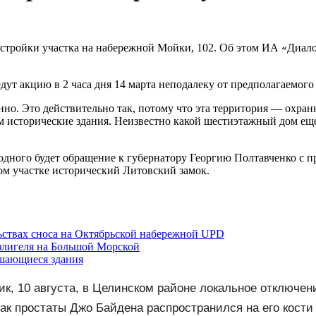
стройки участка на набережной Мойки, 102. Об этом ИА «Диало
т акцию в 2 часа дня 14 марта неподалеку от предполагаемого 
но. Это действительно так, потому что эта территория — охранн
ом исторические здания. Неизвестно какой шестиэтажный дом е
одного будет обращение к губернатору Георгию Полтавченко с пр
ом участке исторический Литовский замок.
льствах сноса на Октябрьской набережной UPD
 флигеля на Большой Морской
ушающиеся здания
ик, 10 августа, в Целинском районе локальное отключен
ак простаты Джо Байдена распространился на его кости