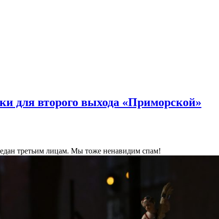
ки для второго выхода «Приморской»
ередан третьим лицам. Мы тоже ненавидим спам!