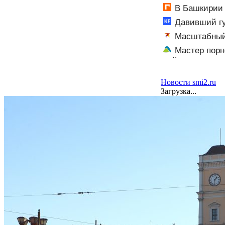
В Башкирии 
Давивший гу
Новости
Масштабный 
об ударах Росс
Мастер порн
пойдёт под суд
Новости smi2.ru
Загрузка...