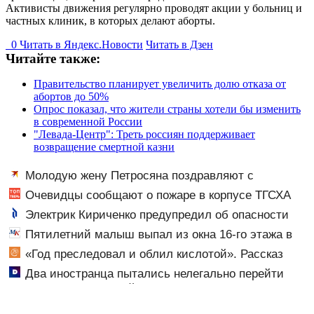
Активисты движения регулярно проводят акции у больниц и
частных клиник, в которых делают аборты.
0
Читать в
Я
ндекс.Новости
Читать в Дзен
Читайте также:
Правительство планирует увеличить долю отказа от
абортов до 50%
Опрос показал, что жители страны хотели бы изменить
в современной России
"Левада-Центр": Треть россиян поддерживает
возвращение смертной казни
Молодую жену Петросяна поздравляют с
беременностью
Очевидцы сообщают о пожаре в корпусе ТГСХА
Электрик Кириченко предупредил об опасности
перевода бензинового генератора на газ
Пятилетний малыш выпал из окна 16-го этажа в
Казани
«Год преследовал и облил кислотой». Рассказ
петербурженки о жестоком нападении и
Два иностранца пытались нелегально перейти
реабилитации
границу с Финляндией