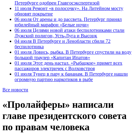
Петербурге одобрен Главгосэкспертизой
11 июля
Ремонт «в полосочку». На Литейном мосту
обновят покрытие
06 июля
От арены и до рассвета. Петербург принял
юбилейный марафон «Белые ночи»
06 июля
Целями новой атаки беспилотниками стали
Лужский полигон, Усть-Луга и Высоцк
04 июля
В Петербурге и Ленобласти сбили 72
беспилотника
01 июля
Ловись, рыбка. В Петербурге спустили на воду
большой траулер «Капитан Ипатов»
01 июля
Этот день настал. «Рыбацкое» примет всех
пассажиров электричек с Волховстроя
01 июля
Тунец в пару к бананам. В Петербурге нашли
огромную партию наркотиков в рыбе
Все новости
«Пролайферы» написали
главе президентского совета
по правам человека