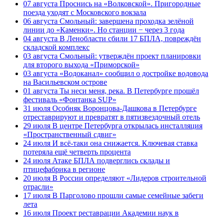
07 августа
Проснись на «Волковской». Пригородные
поезда уходят с Московского вокзала
06 августа
Смольный: завершена проходка зелёной
линии до «Каменки». Но станции − через 3 года
04 августа
В Ленобласти сбили 17 БПЛА, повреждён
складской комплекс
03 августа
Смольный: утверждён проект планировки
для второго выхода «Приморской»
03 августа
«Водоканал» сообщил о достройке водовода
на Васильевском острове
01 августа
Ты неси меня, река. В Петербурге прошёл
фестиваль «Фонтанка SUP»
31 июля
Особняк Воронцова-Дашкова в Петербурге
отреставрируют и превратят в пятизвездочный отель
29 июля
В центре Петербурга открылась инсталляция
«Пространственный сдвиг»
24 июля
И всё-таки она снижается. Ключевая ставка
потеряла ещё четверть процента
24 июля
Атаке БПЛА подверглись склады и
птицефабрика в регионе
20 июля
В России определяют «Лидеров строительной
отрасли»
17 июля
В Парголово прошли самые семейные забеги
лета
16 июля
Проект реставрации Академии наук в