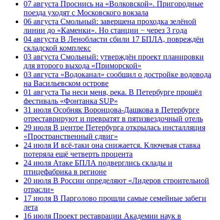
07 августа
Проснись на «Волковской». Пригородные
поезда уходят с Московского вокзала
06 августа
Смольный: завершена проходка зелёной
линии до «Каменки». Но станции − через 3 года
04 августа
В Ленобласти сбили 17 БПЛА, повреждён
складской комплекс
03 августа
Смольный: утверждён проект планировки
для второго выхода «Приморской»
03 августа
«Водоканал» сообщил о достройке водовода
на Васильевском острове
01 августа
Ты неси меня, река. В Петербурге прошёл
фестиваль «Фонтанка SUP»
31 июля
Особняк Воронцова-Дашкова в Петербурге
отреставрируют и превратят в пятизвездочный отель
29 июля
В центре Петербурга открылась инсталляция
«Пространственный сдвиг»
24 июля
И всё-таки она снижается. Ключевая ставка
потеряла ещё четверть процента
24 июля
Атаке БПЛА подверглись склады и
птицефабрика в регионе
20 июля
В России определяют «Лидеров строительной
отрасли»
17 июля
В Парголово прошли самые семейные забеги
лета
16 июля
Проект реставрации Академии наук в