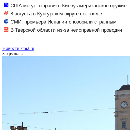
(ФОТО)
США могут отправить Киеву американское оружие
из Турции - Новости на Вести.ru
8 августа в Кунгурском округе состоялся
традиционный фестиваль православной культуры
СМИ: премьера Испании опозорили странным
«Свет Белогорья»
снимком
В Тверской области из-за неисправной проводки
сгорел дачный дом
Новости smi2.ru
Загрузка...