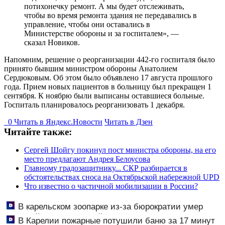
потихонечку ремонт. А мы будет отслеживать,
чтобы во время ремонта здания не передавались в
управление, чтобы они оставались в
Министерстве обороны и за госпиталем», —
сказал Новиков.
Напомним, решение о реорганизации 442-го госпиталя было
принято бывшим министром обороны Анатолием
Сердюковым. Об этом было объявлено 17 августа прошлого
года. Прием новых пациентов в больницу был прекращен 1
сентября. К ноябрю были выписаны оставшиеся больные.
Госпиталь планировалось реорганизовать 1 декабря.
0
Читать в
Я
ндекс.Новости
Читать в Дзен
Читайте также:
Сергей Шойгу покинул пост министра обороны, на его
место предлагают Андрея Белоусова
Главному градозащитнику... СКР разбирается в
обстоятельствах сноса на Октябрьской набережной UPD
Что известно о частичной мобилизации в России?
В карельском зоопарке из-за бюрократии умер
раненый краснокнижный орлан (ВИДЕО)
В Карелии пожарные потушили баню за 17 минут