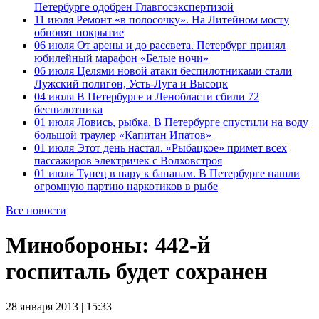
Петербурге одобрен Главгосэкспертизой
11 июля
Ремонт «в полосочку». На Литейном мосту
обновят покрытие
06 июля
От арены и до рассвета. Петербург принял
юбилейный марафон «Белые ночи»
06 июля
Целями новой атаки беспилотниками стали
Лужский полигон, Усть-Луга и Высоцк
04 июля
В Петербурге и Ленобласти сбили 72
беспилотника
01 июля
Ловись, рыбка. В Петербурге спустили на воду
большой траулер «Капитан Ипатов»
01 июля
Этот день настал. «Рыбацкое» примет всех
пассажиров электричек с Волховстроя
01 июля
Тунец в пару к бананам. В Петербурге нашли
огромную партию наркотиков в рыбе
Все новости
Минобороны: 442-й
госпиталь будет сохранен
28 января 2013 | 15:33