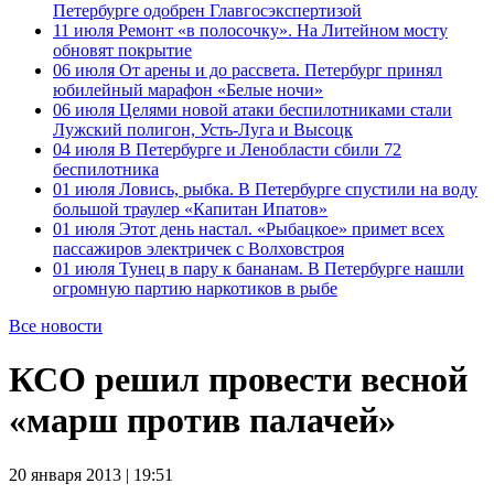
Петербурге одобрен Главгосэкспертизой
11 июля
Ремонт «в полосочку». На Литейном мосту
обновят покрытие
06 июля
От арены и до рассвета. Петербург принял
юбилейный марафон «Белые ночи»
06 июля
Целями новой атаки беспилотниками стали
Лужский полигон, Усть-Луга и Высоцк
04 июля
В Петербурге и Ленобласти сбили 72
беспилотника
01 июля
Ловись, рыбка. В Петербурге спустили на воду
большой траулер «Капитан Ипатов»
01 июля
Этот день настал. «Рыбацкое» примет всех
пассажиров электричек с Волховстроя
01 июля
Тунец в пару к бананам. В Петербурге нашли
огромную партию наркотиков в рыбе
Все новости
КСО решил провести весной
«марш против палачей»
20 января 2013 | 19:51