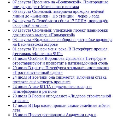
07 августа
Проснись на «Волковской». Пригородные
поезда уходят с Московского вокзала
06 августа
Смольный: завершена проходка зелёной
линии до «Каменки». Но станции − через 3 года
04 августа
В Ленобласти сбили 17 БПЛА, повреждён
складской комплекс
03 августа
Смольный: утверждён проект планировки
для второго выхода «Приморской»
03 августа
«Водоканал» сообщил о достройке водовода
на Васильевском острове
01 августа
Ты неси меня, река. В Петербурге прошёл
фестиваль «Фонтанка SUP»
31 июля
Особняк Воронцова-Дашкова в Петербурге
отреставрируют и превратят в пятизвездочный отель
29 июля
В центре Петербурга открылась инсталляция
«Пространственный сдвиг»
24 июля
И всё-таки она снижается. Ключевая ставка
потеряла ещё четверть процента
24 июля
Атаке БПЛА подверглись склады и
птицефабрика в регионе
20 июля
В России определяют «Лидеров строительной
отрасли»
17 июля
В Парголово прошли самые семейные забеги
лета
16 июля
Проект реставрации Академии наук в