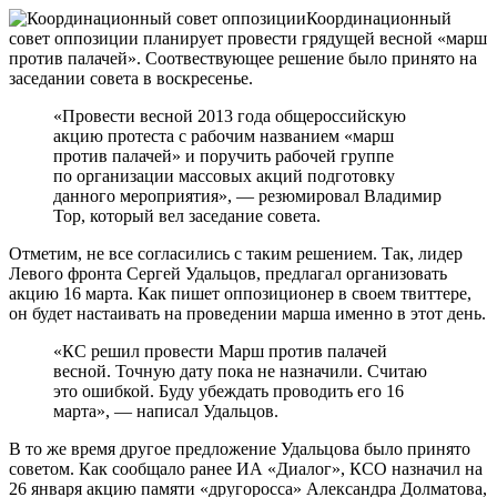
Координационный
совет оппозиции планирует провести грядущей весной «марш
против палачей». Соотвествующее решение было принято на
заседании совета в воскресенье.
«Провести весной 2013 года общероссийскую
акцию протеста с рабочим названием «марш
против палачей» и поручить рабочей группе
по организации массовых акций подготовку
данного мероприятия», — резюмировал Владимир
Тор, который вел заседание совета.
Отметим, не все согласились с таким решением. Так, лидер
Левого фронта Сергей Удальцов, предлагал организовать
акцию 16 марта. Как пишет оппозиционер в своем твиттере,
он будет настаивать на проведении марша именно в этот день.
«КС решил провести Марш против палачей
весной. Точную дату пока не назначили. Считаю
это ошибкой. Буду убеждать проводить его 16
марта», — написал Удальцов.
В то же время другое предложение Удальцова было принято
советом. Как сообщало ранее ИА «Диалог», КСО назначил на
26 января акцию памяти «другоросса» Александра Долматова,