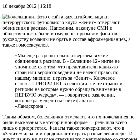
18 декабря 2012 | 16:18
Болельщики
петербургского футбольного клуба «Зенит» отвергают
обвинения в расизме. Напомним, накануне СМИ и
общественность были возмущены призывом фанатов к
руководству команды не брать в состав афроамериканцев, а
также гомосексуалов.
«Мы еще раз решительно отвергаем всякие
обвинения в расизме. В «Селекции-12» нигде не
упоминается о том, что представители каких-то
стран или вероисповеданий не имеют право, по
нашему мнению, играть за «Зенит». Ключевое
слово – ПРИОРИТЕТ в селекции, т.е. те страны и
регионы на которые нужно обращать внимание в
ПЕРВУЮ очередь», — говорится в заявлении,
которое размещено на сайте фанатов
«Ландскрона».
Таким образом, болельщики отмечают, что их пожеланиея не
были высказаны в категоричной форме — речь шла всего
лишь о приоритетах. Фанаты также подчеркивают, что в
«Зените» играли и продолжают играть разные легионеры. И
никто из них ни разу не сталкивался с неприязнью со стороны