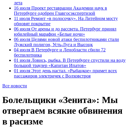
лета
16 июля
Проект реставрации Академии наук в
Петербурге одобрен Главгосэкспертизой
11 июля
Ремонт «в полосочку». На Литейном мосту
обновят покрытие
06 июля
От арены и до рассвета. Петербург принял
юбилейный марафон «Белые ночи»
06 июля
Целями новой атаки беспилотниками стали
Лужский полигон, Усть-Луга и Высоцк
04 июля
В Петербурге и Ленобласти сбили 72
беспилотника
01 июля
Ловись, рыбка. В Петербурге спустили на воду
большой траулер «Капитан Ипатов»
01 июля
Этот день настал. «Рыбацкое» примет всех
пассажиров электричек с Волховстроя
Все новости
Болельщики «Зенита»: Мы
отвергаем всякие обвинения
в расизме