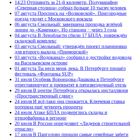
14:23
Отправить за 21-й километр. Полумарафон
«Северная столица» собрал больше 10 тысяч человек
07 августа
Проснись на «Волковской». Пригородные
поезда уходят с Московского вокзала
06 августа
Смольный: завершена проходка зелёной
линии до «Каменки». Но станции − через 3 года
04 августа
В Ленобласти сбили 17 БПЛА, повреждён
складской комплекс
03 августа
Смольный: утверждён проект планировки
для второго выхода «Приморской»
03 августа
«Водоканал» сообщил о достройке водовода
на Васильевском острове
01 августа
Ты неси меня, река. В Петербурге прошёл
фестиваль «Фонтанка SUP»
31 июля
Особняк Воронцова-Дашкова в Петербурге
отреставрируют и превратят в пятизвездочный отель
29 июля
В центре Петербурга открылась инсталляция
«Пространственный сдвиг»
24 июля
И всё-таки она снижается. Ключевая ставка
потеряла ещё четверть процента
24 июля
Атаке БПЛА подверглись склады и
птицефабрика в регионе
20 июля
В России определяют «Лидеров строительной
отрасли»
17 июля
В Парголово прошли самые семейные забеги