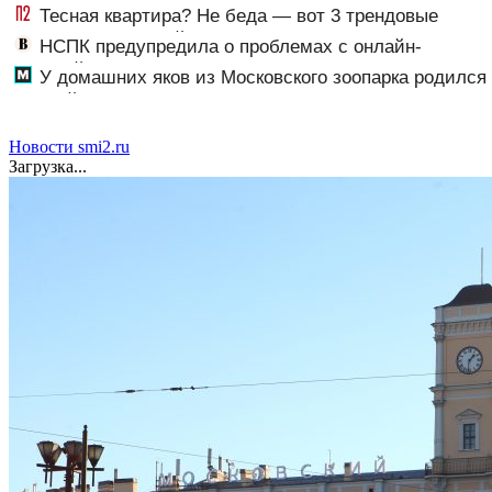
Тесная квартира? Не беда — вот 3 трендовые
замены гладильной доски, и вещи как из магазина
НСПК предупредила о проблемах с онлайн-
оплатой картами Visa и Mastercard
У домашних яков из Московского зоопарка родился
первый детеныш
Новости smi2.ru
Загрузка...