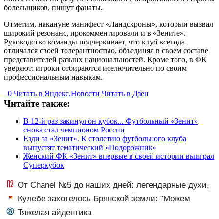
болельщиков, пишут фанаты.
Отметим, накануне манифест «Ландскроны», который вызвал
широкий резонанс, прокомментировали и в «Зените».
Руководство команды подчеркивает, что клуб всегода
отличался своей толерантностью, объединял в своем составе
представителей разынх национальностей. Кроме того, в ФК
уверяют: игроки отбираются иселючительно по своим
профессиональным навыкам.
0
Читать в
Я
ндекс.Новости
Читать в Дзен
Читайте также:
В 12-й раз закинул он кубок... Футбольный «Зенит»
снова стал чемпионом России
Езди за «Зенит». К столетию футбольного клуба
выпустят тематический «Подорожник»
Женский ФК «Зенит» впервые в своей истории выиграл
Суперкубок
От Chanel №5 до наших дней: легендарные духи,
которые изменили парфюмерный мир
Кулебе захотелось Брянской земли: "Можем
уважить и набросить. Горсть. На крышку гроба"
Тяжелая айдентика