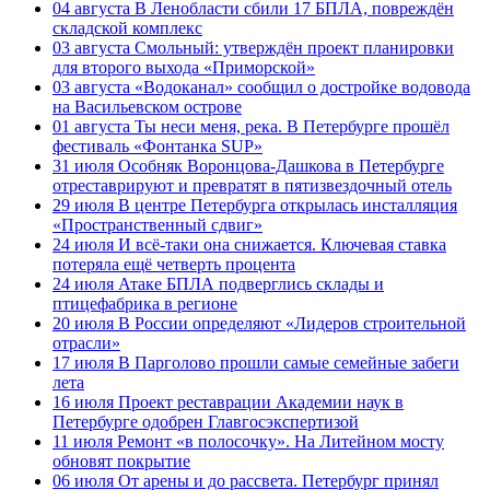
04 августа
В Ленобласти сбили 17 БПЛА, повреждён
складской комплекс
03 августа
Смольный: утверждён проект планировки
для второго выхода «Приморской»
03 августа
«Водоканал» сообщил о достройке водовода
на Васильевском острове
01 августа
Ты неси меня, река. В Петербурге прошёл
фестиваль «Фонтанка SUP»
31 июля
Особняк Воронцова-Дашкова в Петербурге
отреставрируют и превратят в пятизвездочный отель
29 июля
В центре Петербурга открылась инсталляция
«Пространственный сдвиг»
24 июля
И всё-таки она снижается. Ключевая ставка
потеряла ещё четверть процента
24 июля
Атаке БПЛА подверглись склады и
птицефабрика в регионе
20 июля
В России определяют «Лидеров строительной
отрасли»
17 июля
В Парголово прошли самые семейные забеги
лета
16 июля
Проект реставрации Академии наук в
Петербурге одобрен Главгосэкспертизой
11 июля
Ремонт «в полосочку». На Литейном мосту
обновят покрытие
06 июля
От арены и до рассвета. Петербург принял