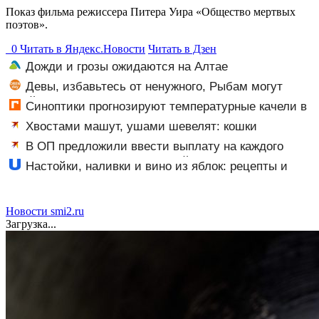
Показ фильма режиссера Питера Уира «Общество мертвых
поэтов».
0
Читать в
Я
ндекс.Новости
Читать в Дзен
Дожди и грозы ожидаются на Алтае
Девы, избавьтесь от ненужного, Рыбам могут
прийти сны-подсказки, а Львам советуют быть
Синоптики прогнозируют температурные качели в
лидером в деле
Башкирии
Хвостами машут, ушами шевелят: кошки
изъясняются в основном «жестами». Как их понять?
В ОП предложили ввести выплату на каждого
школьника к 1 сентября: о какой сумме идет речь
Настойки, наливки и вино из яблок: рецепты и
секреты приготовления
Новости smi2.ru
Загрузка...