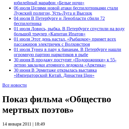
юбилейный марафон «Белые ночи»
06 июля
Целями новой атаки беспилотниками стали
Лужский полигон, Усть-Луга и Высоцк
04 июля
В Петербурге и Ленобласти сбили 72
беспилотника
01 июля
Ловись, рыбка. В Петербурге спустили на воду
большой траулер «Капитан Ипатов»
01 июля
Этот день настал. «Рыбацкое» примет всех
пассажиров электричек с Волховстроя
01 июля
Тунец в пару к бананам. В Петербурге нашли
огромную партию наркотиков в рыбе
30 июня
В продажу поступят «Подорожники» к 55-
летию закладки атомного ледокола «Арктика»
30 июня
В Эрмитаже открылась выставка
«Императорский Китай. Династия Цин»
Все новости
Показ фильма «Общество
мертвых поэтов»
14 января 2011 | 18:49