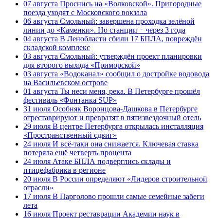
07 августа
Проснись на «Волковской». Пригородные
поезда уходят с Московского вокзала
06 августа
Смольный: завершена проходка зелёной
линии до «Каменки». Но станции − через 3 года
04 августа
В Ленобласти сбили 17 БПЛА, повреждён
складской комплекс
03 августа
Смольный: утверждён проект планировки
для второго выхода «Приморской»
03 августа
«Водоканал» сообщил о достройке водовода
на Васильевском острове
01 августа
Ты неси меня, река. В Петербурге прошёл
фестиваль «Фонтанка SUP»
31 июля
Особняк Воронцова-Дашкова в Петербурге
отреставрируют и превратят в пятизвездочный отель
29 июля
В центре Петербурга открылась инсталляция
«Пространственный сдвиг»
24 июля
И всё-таки она снижается. Ключевая ставка
потеряла ещё четверть процента
24 июля
Атаке БПЛА подверглись склады и
птицефабрика в регионе
20 июля
В России определяют «Лидеров строительной
отрасли»
17 июля
В Парголово прошли самые семейные забеги
лета
16 июля
Проект реставрации Академии наук в