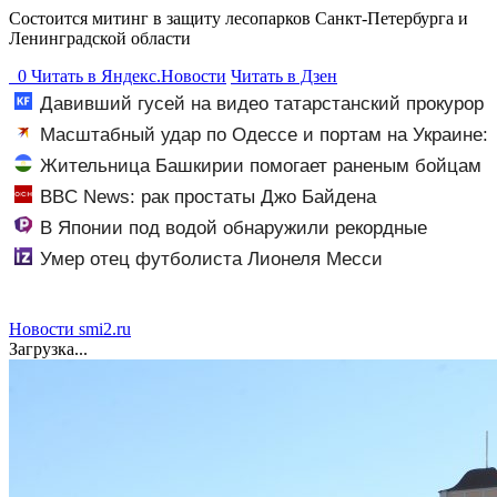
Состоится митинг в защиту лесопарков Санкт-Петербурга и
Ленинградской области
0
Читать в
Я
ндекс.Новости
Читать в Дзен
Давивший гусей на видео татарстанский прокурор
ушел в отставку 09/08/2026 – Новости
Масштабный удар по Одессе и портам на Украине:
Последние новости, подробности об ударах России 9
Жительница Башкирии помогает раненым бойцам
августа 2026 года
в госпитале ЛНР
BBC News: рак простаты Джо Байдена
распространился на его кости и органы
В Японии под водой обнаружили рекордные
запасы «невидимого» золота
Умер отец футболиста Лионеля Месси
Новости smi2.ru
Загрузка...