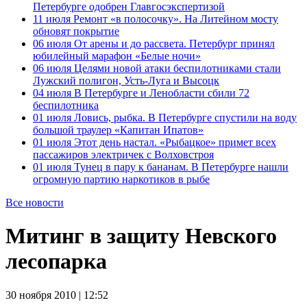
Петербурге одобрен Главгосэкспертизой
11 июля
Ремонт «в полосочку». На Литейном мосту
обновят покрытие
06 июля
От арены и до рассвета. Петербург принял
юбилейный марафон «Белые ночи»
06 июля
Целями новой атаки беспилотниками стали
Лужский полигон, Усть-Луга и Высоцк
04 июля
В Петербурге и Ленобласти сбили 72
беспилотника
01 июля
Ловись, рыбка. В Петербурге спустили на воду
большой траулер «Капитан Ипатов»
01 июля
Этот день настал. «Рыбацкое» примет всех
пассажиров электричек с Волховстроя
01 июля
Тунец в пару к бананам. В Петербурге нашли
огромную партию наркотиков в рыбе
Все новости
Митинг в защиту Невского
лесопарка
30 ноября 2010 | 12:52