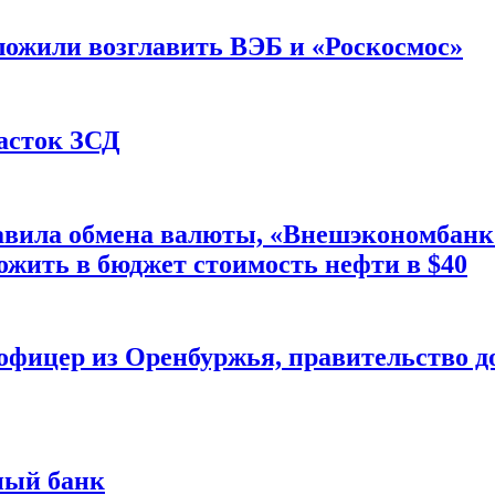
ложили возглавить ВЭБ и «Роскосмос»
асток ЗСД
правила обмена валюты, «Внешэкономбан
ожить в бюджет стоимость нефти в $40
 офицер из Оренбуржья, правительство д
ный банк