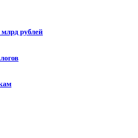
 млрд рублей
алогов
икам