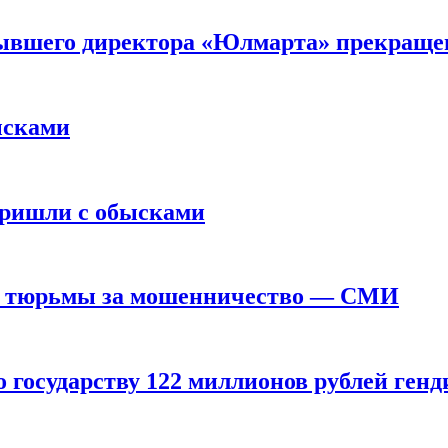
 бывшего директора «Юлмарта» прекраще
ысками
пришли с обысками
ев тюрьмы за мошенничество — СМИ
го государству 122 миллионов рублей г