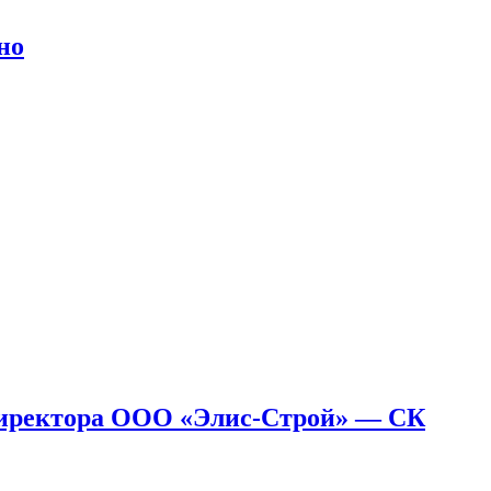
но
ендиректора ООО «Элис-Строй» — СК