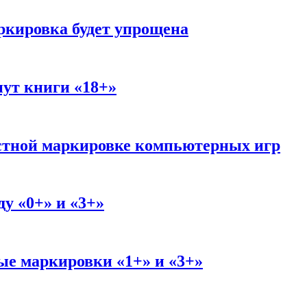
аркировка будет упрощена
нут книги «18+»
астной маркировке компьютерных игр
у «0+» и «3+»
ые маркировки «1+» и «3+»