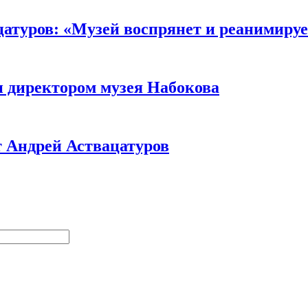
атуров: «Музей воспрянет и реанимируе
н директором музея Набокова
 Андрей Аствацатуров