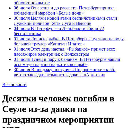
обновят покрытие
06 июля
От арены и до рассвета. Петербург принял
юбилейный марафон «Белые ночи»
06 июля
Целями новой атаки беспилотниками стали
Лужский полигон, Усть-Луга и Высоцк
04 июля
В Петербурге и Ленобласти сбили 72
беспилотника
01 июля
Ловись, рыбка. В Петербурге спустили на воду
большой траулер «Капитан Ипатов»
01 июля
Этот день настал. «Рыбацкое» примет всех
пассажиров электричек с Волховстроя
01 июля
Тунец в пару к бананам. В Петербурге нашли
огромную партию наркотиков в рыбе
30 июня
В продажу поступят «Подорожники» к 55-
летию закладки атомного ледокола «Арктика»
Все новости
Десятки человек погибли в
Сеуле из-за давки на
праздничном мероприятии