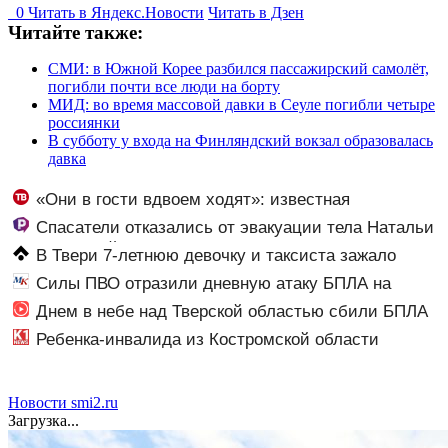
0
Читать в
Я
ндекс.Новости
Читать в Дзен
Читайте также:
СМИ: в Южной Корее разбился пассажирский самолёт,
погибли почти все люди на борту
МИД: во время массовой давки в Сеуле погибли четыре
россиянки
В субботу у входа на Финляндский вокзал образовалась
давка
«Они в гости вдвоем ходят»: известная
журналистка подтвердила роман Бондарчука и
Спасатели отказались от эвакуации тела Натальи
Исаковой
Наговицыной с семитысячника
В Твери 7-летнюю девочку и таксиста зажало
дверью автомобиля – Новости Твери и городов
Силы ПВО отразили дневную атаку БПЛА на
Тверской области сегодня - Afanasy.biz – Тверские
Рязанскую область
Днем в небе над Тверской областью сбили БПЛА
новости. Новости Твери. Тверь но
Ребенка-инвалида из Костромской области
оставили без жизненно важных препаратов
Новости smi2.ru
Загрузка...