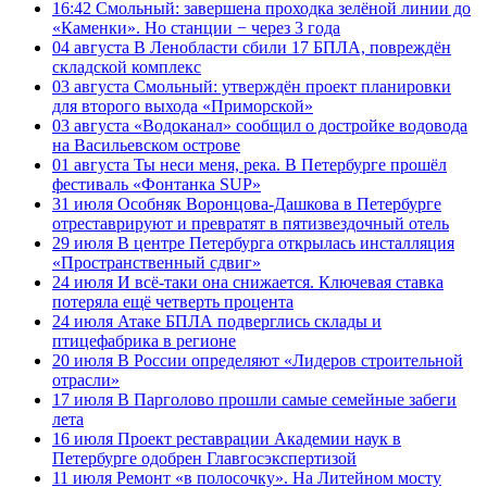
16:42
Смольный: завершена проходка зелёной линии до
«Каменки». Но станции − через 3 года
04 августа
В Ленобласти сбили 17 БПЛА, повреждён
складской комплекс
03 августа
Смольный: утверждён проект планировки
для второго выхода «Приморской»
03 августа
«Водоканал» сообщил о достройке водовода
на Васильевском острове
01 августа
Ты неси меня, река. В Петербурге прошёл
фестиваль «Фонтанка SUP»
31 июля
Особняк Воронцова-Дашкова в Петербурге
отреставрируют и превратят в пятизвездочный отель
29 июля
В центре Петербурга открылась инсталляция
«Пространственный сдвиг»
24 июля
И всё-таки она снижается. Ключевая ставка
потеряла ещё четверть процента
24 июля
Атаке БПЛА подверглись склады и
птицефабрика в регионе
20 июля
В России определяют «Лидеров строительной
отрасли»
17 июля
В Парголово прошли самые семейные забеги
лета
16 июля
Проект реставрации Академии наук в
Петербурге одобрен Главгосэкспертизой
11 июля
Ремонт «в полосочку». На Литейном мосту