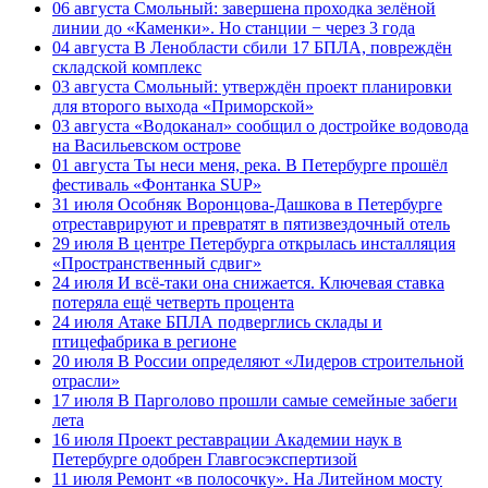
06 августа
Смольный: завершена проходка зелёной
линии до «Каменки». Но станции − через 3 года
04 августа
В Ленобласти сбили 17 БПЛА, повреждён
складской комплекс
03 августа
Смольный: утверждён проект планировки
для второго выхода «Приморской»
03 августа
«Водоканал» сообщил о достройке водовода
на Васильевском острове
01 августа
Ты неси меня, река. В Петербурге прошёл
фестиваль «Фонтанка SUP»
31 июля
Особняк Воронцова-Дашкова в Петербурге
отреставрируют и превратят в пятизвездочный отель
29 июля
В центре Петербурга открылась инсталляция
«Пространственный сдвиг»
24 июля
И всё-таки она снижается. Ключевая ставка
потеряла ещё четверть процента
24 июля
Атаке БПЛА подверглись склады и
птицефабрика в регионе
20 июля
В России определяют «Лидеров строительной
отрасли»
17 июля
В Парголово прошли самые семейные забеги
лета
16 июля
Проект реставрации Академии наук в
Петербурге одобрен Главгосэкспертизой
11 июля
Ремонт «в полосочку». На Литейном мосту