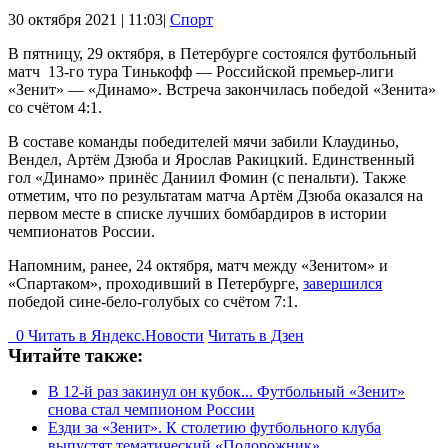
30 октября 2021 | 11:03|
Спорт
В пятницу, 29 октября, в Петербурге состоялся футбольный
матч 13-го тура Тинькофф — Российской премьер-лиги
«Зенит» — «Динамо». Встреча закончилась победой «Зенита»
со счётом 4:1.
В составе команды победителей мячи забили Клаудиньо,
Вендел, Артём Дзюба и Ярослав Ракицкий. Единственный
гол «Динамо» принёс Даниил Фомин (с пенальти). Также
отметим, что по результатам матча Артём Дзюба оказался на
первом месте в списке лучших бомбардиров в истории
чемпионатов России.
Напомним, ранее, 24 октября, матч между «Зенитом» и
«Спартаком», проходивший в Петербурге,
завершился
победой сине-бело-голубых со счётом 7:1.
0
Читать в
Я
ндекс.Новости
Читать в Дзен
Читайте также:
В 12-й раз закинул он кубок... Футбольный «Зенит»
снова стал чемпионом России
Езди за «Зенит». К столетию футбольного клуба
выпустят тематический «Подорожник»