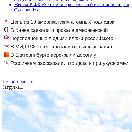
Женский ФК «Зенит» впервые в своей истории выиграл
Суперкубок
Цепь из 19 американских атомных подлодок
«окружает» Россию и Китай: это инструмент первого
В Киеве заявили о провале американской
массированного удара
операции «Убей лучника» против России
Переполненные людьми пляжи российского
курортного города сняли на видео
В МИД РФ отреагировали на высказывания
властей Японии про атаку на Хиросиму
В Екатеринбурге перекрыли дорогу у
логистического центра, в который влетели БПЛА
Россиянам рассказали, что делать при укусе змеи
Новости smi2.ru
Загрузка...