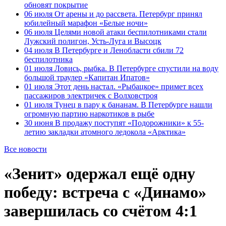
обновят покрытие
06 июля
От арены и до рассвета. Петербург принял
юбилейный марафон «Белые ночи»
06 июля
Целями новой атаки беспилотниками стали
Лужский полигон, Усть-Луга и Высоцк
04 июля
В Петербурге и Ленобласти сбили 72
беспилотника
01 июля
Ловись, рыбка. В Петербурге спустили на воду
большой траулер «Капитан Ипатов»
01 июля
Этот день настал. «Рыбацкое» примет всех
пассажиров электричек с Волховстроя
01 июля
Тунец в пару к бананам. В Петербурге нашли
огромную партию наркотиков в рыбе
30 июня
В продажу поступят «Подорожники» к 55-
летию закладки атомного ледокола «Арктика»
Все новости
«Зенит» одержал ещё одну
победу: встреча с «Динамо»
завершилась со счётом 4:1