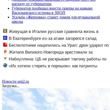
награду от губернатора
Губернатор пообещал внести скверы на намыве
Васильевского острова в ЗНОП
Усадьба «Жерновка» станет домом для музыкальной
школы
Живущая в Италии русская сравнила жизнь в
Европе и в Крыму
В Екатеринбурге из-за атаки загорелся склад
Wildberries - Новости на Вести.ru
Беспилотники нацелились на Урал: дрон ударил по
складу Wildberries — кадры
Жителя Великого Новгорода арестовали за
сексуальное насилие над младенцем
Набиуллина: ЦБ не раскрывает тактику работы по
возврату замороженных активов
«Их хотели стереть в порошок»: как патриоты
Рыбин и Сенчукова бросили вызов «гнилому шоу-
бизу»
Новости smi2.ru
Загрузка...