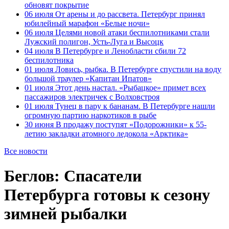
обновят покрытие
06 июля
От арены и до рассвета. Петербург принял
юбилейный марафон «Белые ночи»
06 июля
Целями новой атаки беспилотниками стали
Лужский полигон, Усть-Луга и Высоцк
04 июля
В Петербурге и Ленобласти сбили 72
беспилотника
01 июля
Ловись, рыбка. В Петербурге спустили на воду
большой траулер «Капитан Ипатов»
01 июля
Этот день настал. «Рыбацкое» примет всех
пассажиров электричек с Волховстроя
01 июля
Тунец в пару к бананам. В Петербурге нашли
огромную партию наркотиков в рыбе
30 июня
В продажу поступят «Подорожники» к 55-
летию закладки атомного ледокола «Арктика»
Все новости
Беглов: Спасатели
Петербурга готовы к сезону
зимней рыбалки