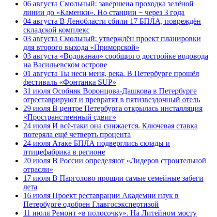
06 августа
Смольный: завершена проходка зелёной
линии до «Каменки». Но станции − через 3 года
04 августа
В Ленобласти сбили 17 БПЛА, повреждён
складской комплекс
03 августа
Смольный: утверждён проект планировки
для второго выхода «Приморской»
03 августа
«Водоканал» сообщил о достройке водовода
на Васильевском острове
01 августа
Ты неси меня, река. В Петербурге прошёл
фестиваль «Фонтанка SUP»
31 июля
Особняк Воронцова-Дашкова в Петербурге
отреставрируют и превратят в пятизвездочный отель
29 июля
В центре Петербурга открылась инсталляция
«Пространственный сдвиг»
24 июля
И всё-таки она снижается. Ключевая ставка
потеряла ещё четверть процента
24 июля
Атаке БПЛА подверглись склады и
птицефабрика в регионе
20 июля
В России определяют «Лидеров строительной
отрасли»
17 июля
В Парголово прошли самые семейные забеги
лета
16 июля
Проект реставрации Академии наук в
Петербурге одобрен Главгосэкспертизой
11 июля
Ремонт «в полосочку». На Литейном мосту