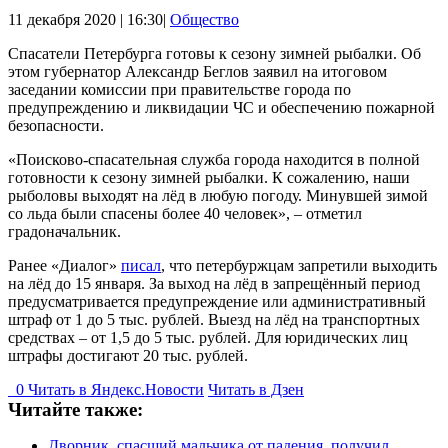
11 декабря 2020 | 16:30|
Общество
Спасатели Петербурга готовы к сезону зимней рыбалки. Об
этом губернатор Александр Беглов заявил на итоговом
заседании комиссии при правительстве города по
предупреждению и ликвидации ЧС и обеспечению пожарной
безопасности.
«Поисково-спасательная служба города находится в полной
готовности к сезону зимней рыбалки. К сожалению, наши
рыболовы выходят на лёд в любую погоду. Минувшей зимой
со льда были спасены более 40 человек», – отметил
градоначальник.
Ранее «Диалог»
писал
, что петербуржцам запретили выходить
на лёд до 15 января. За выход на лёд в запрещённый период
предусматривается предупреждение или административный
штраф от 1 до 5 тыс. рублей. Выезд на лёд на транспортных
средствах – от 1,5 до 5 тыс. рублей. Для юридических лиц
штрафы достигают 20 тыс. рублей.
0
Читать в
Я
ндекс.Новости
Читать в Дзен
Читайте также:
Дворник, спасший мальчика от падения, получил