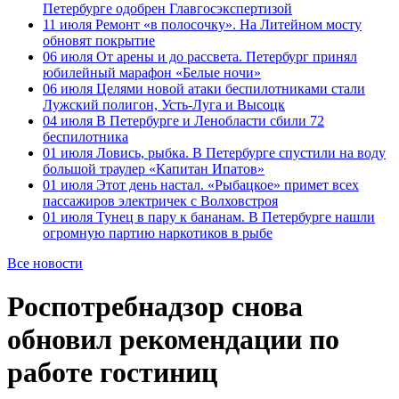
Петербурге одобрен Главгосэкспертизой
11 июля
Ремонт «в полосочку». На Литейном мосту
обновят покрытие
06 июля
От арены и до рассвета. Петербург принял
юбилейный марафон «Белые ночи»
06 июля
Целями новой атаки беспилотниками стали
Лужский полигон, Усть-Луга и Высоцк
04 июля
В Петербурге и Ленобласти сбили 72
беспилотника
01 июля
Ловись, рыбка. В Петербурге спустили на воду
большой траулер «Капитан Ипатов»
01 июля
Этот день настал. «Рыбацкое» примет всех
пассажиров электричек с Волховстроя
01 июля
Тунец в пару к бананам. В Петербурге нашли
огромную партию наркотиков в рыбе
Все новости
Роспотребнадзор снова
обновил рекомендации по
работе гостиниц