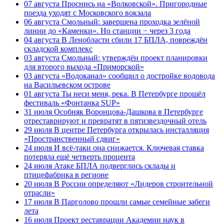
07 августа
Проснись на «Волковской». Пригородные
поезда уходят с Московского вокзала
06 августа
Смольный: завершена проходка зелёной
линии до «Каменки». Но станции − через 3 года
04 августа
В Ленобласти сбили 17 БПЛА, повреждён
складской комплекс
03 августа
Смольный: утверждён проект планировки
для второго выхода «Приморской»
03 августа
«Водоканал» сообщил о достройке водовода
на Васильевском острове
01 августа
Ты неси меня, река. В Петербурге прошёл
фестиваль «Фонтанка SUP»
31 июля
Особняк Воронцова-Дашкова в Петербурге
отреставрируют и превратят в пятизвездочный отель
29 июля
В центре Петербурга открылась инсталляция
«Пространственный сдвиг»
24 июля
И всё-таки она снижается. Ключевая ставка
потеряла ещё четверть процента
24 июля
Атаке БПЛА подверглись склады и
птицефабрика в регионе
20 июля
В России определяют «Лидеров строительной
отрасли»
17 июля
В Парголово прошли самые семейные забеги
лета
16 июля
Проект реставрации Академии наук в