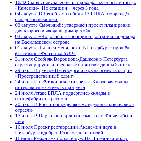
16:42
Смольный: завершена проходка зелёной линии до
«Каменки». Но станции − через 3 года
04 августа
В Ленобласти сбили 17 БПЛА, повреждён
складской комплекс
03 августа
Смольный: утверждён проект планировки
для второго выхода «Приморской»
03 августа
«Водоканал» сообщил о достройке водовода
на Васильевском острове
01 августа
Ты неси меня, река. В Петербурге прошёл
фестиваль «Фонтанка SUP»
31 июля
Особняк Воронцова-Дашкова в Петербурге
отреставрируют и превратят в пятизвездочный отель
29 июля
В центре Петербурга открылась инсталляция
«Пространственный сдвиг»
24 июля
И всё-таки она снижается. Ключевая ставка
потеряла ещё четверть процента
24 июля
Атаке БПЛА подверглись склады и
птицефабрика в регионе
20 июля
В России определяют «Лидеров строительной
отрасли»
17 июля
В Парголово прошли самые семейные забеги
лета
16 июля
Проект реставрации Академии наук в
Петербурге одобрен Главгосэкспертизой
11 июля
Ремонт «в полосочку». На Литейном мосту