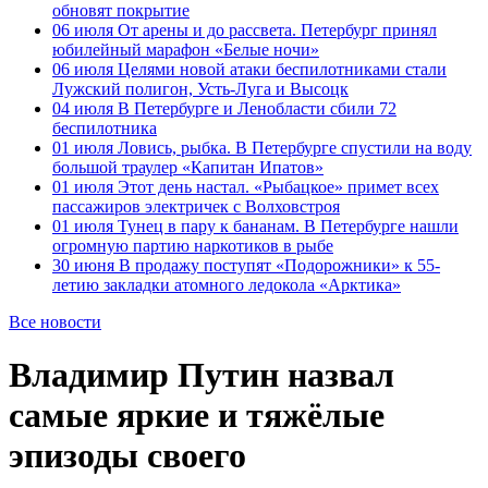
обновят покрытие
06 июля
От арены и до рассвета. Петербург принял
юбилейный марафон «Белые ночи»
06 июля
Целями новой атаки беспилотниками стали
Лужский полигон, Усть-Луга и Высоцк
04 июля
В Петербурге и Ленобласти сбили 72
беспилотника
01 июля
Ловись, рыбка. В Петербурге спустили на воду
большой траулер «Капитан Ипатов»
01 июля
Этот день настал. «Рыбацкое» примет всех
пассажиров электричек с Волховстроя
01 июля
Тунец в пару к бананам. В Петербурге нашли
огромную партию наркотиков в рыбе
30 июня
В продажу поступят «Подорожники» к 55-
летию закладки атомного ледокола «Арктика»
Все новости
Владимир Путин назвал
самые яркие и тяжёлые
эпизоды своего