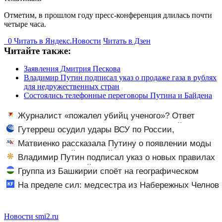
Отметим, в прошлом году пресс-конференция длилась почти
четыре часа.
0
Читать в
Я
ндекс.Новости
Читать в Дзен
Читайте также:
Заявления Дмитрия Пескова
Владимир Путин подписал указ о продаже газа в рублях
для недружественных стран
Состоялись телефонные переговоры Путина и Байдена
Журналист «пожалел убийц ученого»? Ответ
Владимира Ворсобина на отклики читателей
Гутерреш осудил удары ВСУ по России,
приведшие к жертвам среди гражданских
Матвиенко рассказала Путину о появлении моды
на семью и детей у российских студентов
Владимир Путин подписал указ о новых правилах
прохождения военной службы
Группа из Башкирии споёт на географическом
Северном полюсе
На пределе сил: медсестра из Набережных Челнов
стала самым уставшим человеком в России
06/08/2026 – Новости
Новости smi2.ru