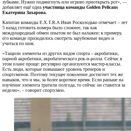
зубками. Нужно подмигнуть или игриво приоткрыть рот», —
добавляет ещё одна
участница команды Golden Pelicans
Екатерина Захарова
.
Капитан команды E.X.T.R.A Иван Росколодько отмечает – лет
5 назад готовить номера было сложнее, так как
международный обмен опытом не был налажен: к примеру,
его команде приходилось смотреть зарубежные видео и
учиться по ним.
«Тащили элементы из других видов спорта – акробатики,
парной акробатики, акробатического рок-н-ролла. Сейчас в
этом плане проще: регулярно организуются мастер-классы.
Есть люди, которые повышают уровень тренеров и
спортсменов. Поэтому текущее поколение достигнет тех же
навыков, что и мы, за более короткое время. Если раньше на
изучение элемента тратили полгода, то сейчас он ставится за
неделю», – говорит спортсмен.