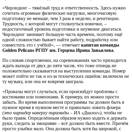
«Чирлидинг – тяжёлый труд и ответственность. Здесь нужно
сочетать огромные физические нагрузки, многочасовую
подготовку не меньше, чем 3 раза в неделю, и репетиции.
Трудность, с которой могут столкнуться новички, –
недостаточный уровень подготовки и неумение двигаться.
Чирлидинг занимает большую часть времени, поэтому ещё
одной сложностью бывает найти работу, подработку или
совместить это с учёбой», — отмечает
капитан команды
Golden Pelicans РГПУ им. Герцена Ирина Завьялова
.
По словам спортсменки, на соревнованиях часто приходится
ждать выхода от двух до пяти часов, что тоже отнюдь не
положительно сказывается на выступлении команды. Номер
может пойти не так и из-за технических ошибок: включили не
ту музыку, или она не вовремя заиграла.
«Провалы могут случаться, если произойдут проблемы с
костюмами или помпонами. К примеру, их можно просто
забыть. Во время выполнения программы ты должен быть в
нужное время в нужном месте и правильно ловить флаера
(это чирлидер наверху пирамиды – ИА «Диалог»)
, чтобы не
было травм. Определённым образом нужно ходить и держать
руки, следить за эмоциями – всё должно быть вместе. Причём
просто улыбки мало. Она должна быть хотя бы широкой, с