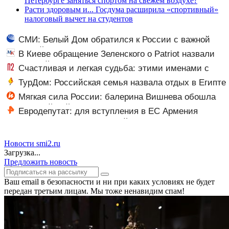
Петербурге заняться спортом на свежем воздухе?
Расти здоровым и... Госдума расширила «спортивный»
налоговый вычет на студентов
СМИ: Белый Дом обратился к России с важной
просьбой
В Киеве обращение Зеленского о Patriot назвали
«комедией»
Счастливая и легкая судьба: этими именами с
сильным значением называли на Руси девочек
ТурДом: Российская семья назвала отдых в Египте
адом
Мягкая сила России: балерина Вишнева обошла
культурный бойкот (The New York Times, США)
Евродепутат: для вступления в ЕС Армения
должна будет ввести визовый режим с РФ
Новости smi2.ru
Загрузка...
Предложить новость
Ваш email в безопасности и ни при каких условиях не будет
передан третьим лицам. Мы тоже ненавидим спам!