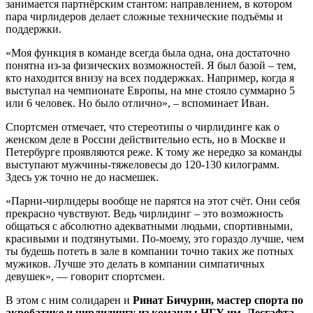
занимается партнёрским стантом: направлением, в котором
пара чирлидеров делает сложные технические подъёмы и
поддержки.
«Моя функция в команде всегда была одна, она достаточно
понятна из-за физических возможностей. Я был базой – тем,
кто находится внизу на всех поддержках. Например, когда я
выступал на чемпионате Европы, на мне стояло суммарно 5
или 6 человек. Но было отлично», – вспоминает Иван.
Спортсмен отмечает, что стереотипы о чирлидинге как о
женском деле в России действительно есть, но в Москве и
Петербурге проявляются реже. К тому же нередко за команды
выступают мужчины-тяжеловесы до 120-130 килограмм.
Здесь уж точно не до насмешек.
«Парни-чирлидеры вообще не парятся на этот счёт. Они себя
прекрасно чувствуют. Ведь чирлидинг – это возможность
общаться с абсолютно адекватными людьми, спортивными,
красивыми и подтянутыми. По-моему, это гораздо лучше, чем
ты будешь потеть в зале в компании точно таких же потных
мужиков. Лучше это делать в компании симпатичных
девушек», — говорит спортсмен.
В этом с ним солидарен и
Ринат Бичурин, мастер спорта по
акробатике и чирлидингу из команды НГУ им. Лесгафта