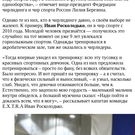
единоборства», – отмечает вице-президент Федерации
чирлидинга и чир спорта России Лилия Березина.
Однако те из них, кто в чирлидинге давно, о своём выборе не
жалеют. К примеру,
Иван Росколодько
, он в чир спорте с
2010 года. Молодой человек признаётся — получилось это
случайно: на тот момент он уже 9 лет увлекался
горнолыжным спортом. Однажды тренировался в
акробатическом зале, там же оказались и чирлидеры.
«Тогда впервые увидел их тренировку: всю эту тусовку и
красивых спортивных девчонок. Одна из них предложила
потренироваться – просто по фану, без всяких обязательств.
Было интересно. И вот пришёл на тренировку – а я считал,
что я физически сильный и выносливый, – и узнал, насколько
слаб. Увидел, что девочки отжимаются больше, чем я.
Естественно, это зацепило мою гордость – маленький мальчик
внутри обиделся, а большой мужчина сказал: «Надо пойти и
доказать всем, что я могу», – рассказывает капитан команды
E.X.T.R.A Иван Росколодько.