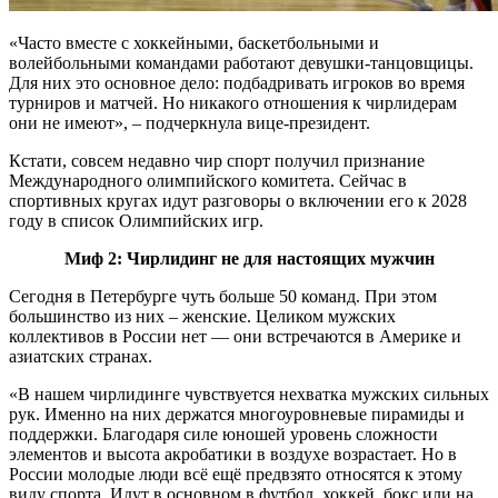
«Часто вместе с хоккейными, баскетбольными и
волейбольными командами работают девушки-танцовщицы.
Для них это основное дело: подбадривать игроков во время
турниров и матчей. Но никакого отношения к чирлидерам
они не имеют», – подчеркнула вице-президент.
Кстати, совсем недавно чир спорт получил признание
Международного олимпийского комитета. Сейчас в
спортивных кругах идут разговоры о включении его к 2028
году в список Олимпийских игр.
Миф 2: Чирлидинг не для настоящих мужчин
Сегодня в Петербурге чуть больше 50 команд. При этом
большинство из них – женские. Целиком мужских
коллективов в России нет — они встречаются в Америке и
азиатских странах.
«В нашем чирлидинге чувствуется нехватка мужских сильных
рук. Именно на них держатся многоуровневые пирамиды и
поддержки. Благодаря силе юношей уровень сложности
элементов и высота акробатики в воздухе возрастает. Но в
России молодые люди всё ещё предвзято относятся к этому
виду спорта. Идут в основном в футбол, хоккей, бокс или на