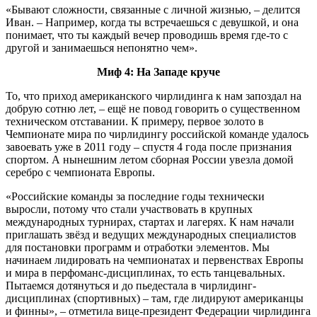
«Бывают сложности, связанные с личной жизнью, – делится
Иван. – Например, когда ты встречаешься с девушкой, и она
понимает, что ты каждый вечер проводишь время где-то с
другой и занимаешься непонятно чем».
Миф 4: На Западе круче
То, что приход американского чирлидинга к нам запоздал на
добрую сотню лет, – ещё не повод говорить о существенном
техническом отставании. К примеру, первое золото в
Чемпионате мира по чирлидингу российской команде удалось
завоевать уже в 2011 году – спустя 4 года после признания
спортом. А нынешним летом сборная России увезла домой
серебро с чемпионата Европы.
«Российские команды за последние годы технически
выросли, потому что стали участвовать в крупных
международных турнирах, стартах и лагерях. К нам начали
приглашать звёзд и ведущих международных специалистов
для постановки программ и отработки элементов. Мы
начинаем лидировать на чемпионатах и первенствах Европы
и мира в перфоманс-дисциплинах, то есть танцевальных.
Пытаемся дотянуться и до пьедестала в чирлидинг-
дисциплинах (спортивных) – там, где лидируют американцы
и финны», – отметила вице-президент Федерации чирлидинга