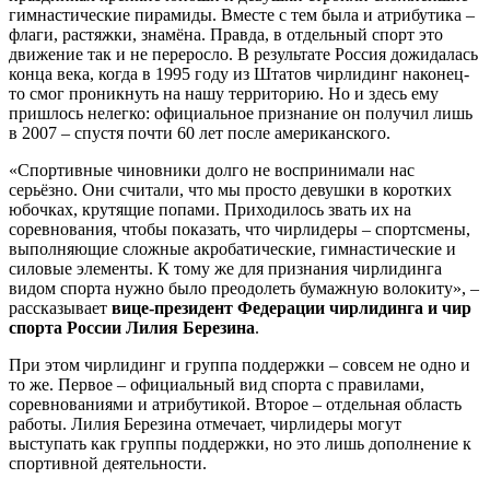
гимнастические пирамиды. Вместе с тем была и атрибутика –
флаги, растяжки, знамёна. Правда, в отдельный спорт это
движение так и не переросло. В результате Россия дожидалась
конца века, когда в 1995 году из Штатов чирлидинг наконец-
то смог проникнуть на нашу территорию. Но и здесь ему
пришлось нелегко: официальное признание он получил лишь
в 2007 – спустя почти 60 лет после американского.
«Спортивные чиновники долго не воспринимали нас
серьёзно. Они считали, что мы просто девушки в коротких
юбочках, крутящие попами. Приходилось звать их на
соревнования, чтобы показать, что чирлидеры – спортсмены,
выполняющие сложные акробатические, гимнастические и
силовые элементы. К тому же для признания чирлидинга
видом спорта нужно было преодолеть бумажную волокиту», –
рассказывает
вице-президент Федерации чирлидинга и чир
спорта России Лилия Березина
.
При этом чирлидинг и группа поддержки – совсем не одно и
то же. Первое – официальный вид спорта с правилами,
соревнованиями и атрибутикой. Второе – отдельная область
работы. Лилия Березина отмечает, чирлидеры могут
выступать как группы поддержки, но это лишь дополнение к
спортивной деятельности.