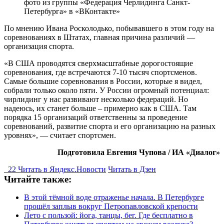
фото из группы «Федерация Черлидинга Санкт-
Петербурга» в «ВКонтакте»
По мнению Ивана Росколодько, побывавшего в этом году на
соревнованиях в Штатах, главная причина различий —
организация спорта.
«В США проводятся сверхмасштабные дорогостоящие
соревнования, где встречаются 7-10 тысяч спортсменов.
Самые большие соревнования в России, которые я видел,
собрали только около пяти. У России огромный потенциал:
чирлидинг у нас развивают несколько федераций. Но
надеюсь, их станет больше – примерно как в США. Там
порядка 15 организаций ответственны за проведение
соревнований, развитие спорта и его организацию на разных
уровнях», — считает спортсмен.
Подготовила Евгения Чупова / ИА «Диалог»
22
Читать в
Я
ндекс.Новости
Читать в Дзен
Читайте также:
В этой тёмной воде отраженье начала. В Петербурге
прошёл заплыв вокруг Петропавловской крепости
Лето с пользой: йога, танцы, бег. Где бесплатно в