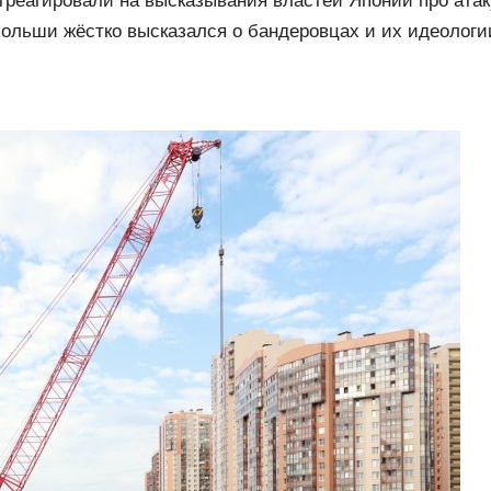
реагировали на высказывания властей Японии про ата
ольши жёстко высказался о бандеровцах и их идеологи