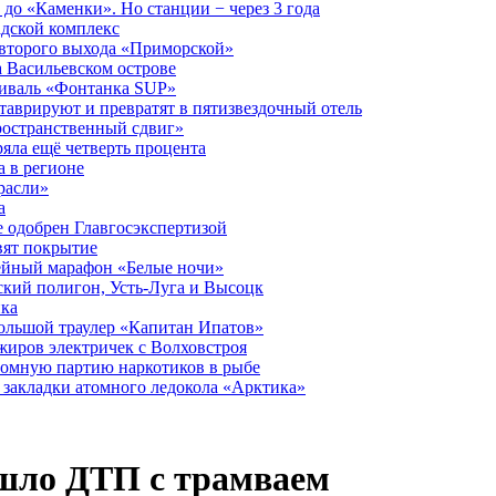
до «Каменки». Но станции − через 3 года
дской комплекс
второго выхода «Приморской»
 Васильевском острове
тиваль «Фонтанка SUP»
аврируют и превратят в пятизвездочный отель
ространственный сдвиг»
ряла ещё четверть процента
 в регионе
расли»
а
 одобрен Главгосэкспертизой
вят покрытие
лейный марафон «Белые ночи»
кий полигон, Усть-Луга и Высоцк
ика
большой траулер «Капитан Ипатов»
жиров электричек с Волховстроя
ромную партию наркотиков в рыбе
закладки атомного ледокола «Арктика»
шло ДТП с трамваем