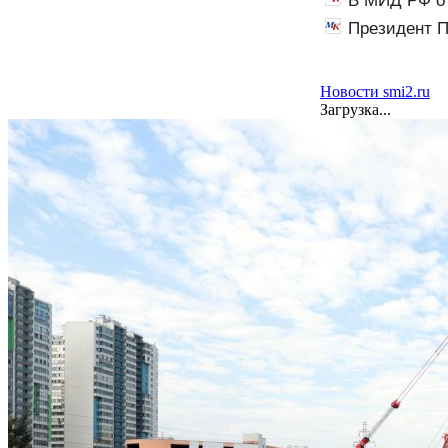
В МИД РФ от
Президент П
Новости smi2.ru
Загрузка...