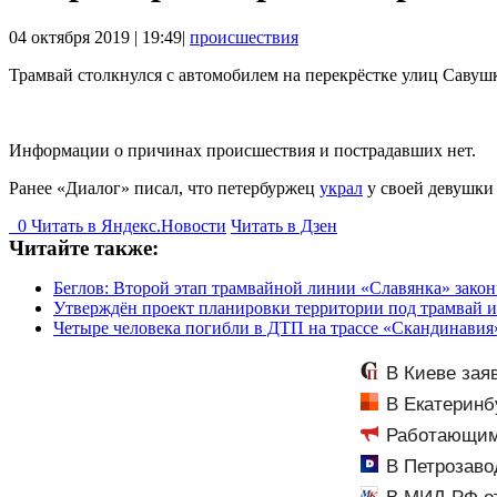
04 октября 2019 | 19:49|
происшествия
Трамвай столкнулся с автомобилем на перекрёстке улиц Саву
Информации о причинах происшествия и пострадавших нет.
Ранее «Диалог» писал, что петербуржец
украл
у своей девушки 
0
Читать в
Я
ндекс.Новости
Читать в Дзен
Читайте также:
Беглов: Второй этап трамвайной линии «Славянка» закон
Утверждён проект планировки территории под трамвай 
Четыре человека погибли в ДТП на трассе «Скандинавия
В Киеве зая
В Екатеринб
Работающим,
PrimaMedia.ru
В Петрозаво