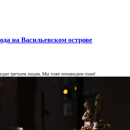
ода на Васильевском острове
ередан третьим лицам. Мы тоже ненавидим спам!