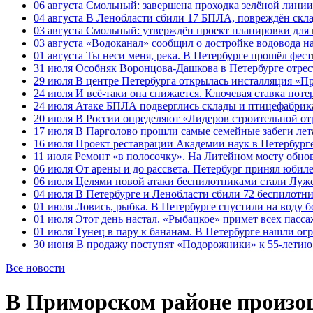
06 августа
Смольный: завершена проходка зелёной линии 
04 августа
В Ленобласти сбили 17 БПЛА, повреждён скла
03 августа
Смольный: утверждён проект планировки для 
03 августа
«Водоканал» сообщил о достройке водовода на
01 августа
Ты неси меня, река. В Петербурге прошёл фес
31 июля
Особняк Воронцова-Дашкова в Петербурге отрест
29 июля
В центре Петербурга открылась инсталляция «П
24 июля
И всё-таки она снижается. Ключевая ставка поте
24 июля
Атаке БПЛА подверглись склады и птицефабрика
20 июля
В России определяют «Лидеров строительной от
17 июля
В Парголово прошли самые семейные забеги лет
16 июля
Проект реставрации Академии наук в Петербурге
11 июля
Ремонт «в полосочку». На Литейном мосту обно
06 июля
От арены и до рассвета. Петербург принял юби
06 июля
Целями новой атаки беспилотниками стали Лужс
04 июля
В Петербурге и Ленобласти сбили 72 беспилотн
01 июля
Ловись, рыбка. В Петербурге спустили на воду 
01 июля
Этот день настал. «Рыбацкое» примет всех пасса
01 июля
Тунец в пару к бананам. В Петербурге нашли ог
30 июня
В продажу поступят «Подорожники» к 55-летию 
Все новости
В Приморском районе произо