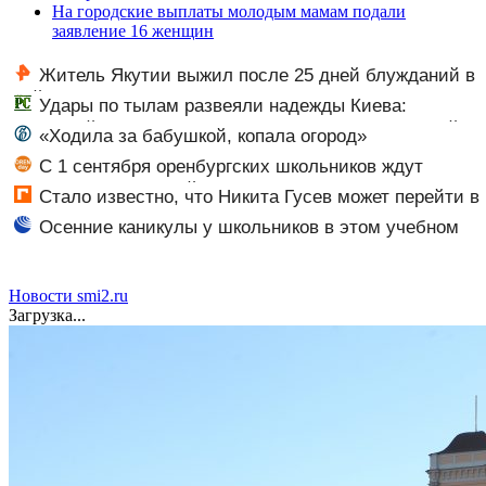
На городские выплаты молодым мамам подали
заявление 16 женщин
Житель Якутии выжил после 25 дней блужданий в
тайге
Удары по тылам развеяли надежды Киева:
немецкий аналитик констатирует смену настроений »
«Ходила за бабушкой, копала огород»
PolitCentr-NEWS
С 1 сентября оренбургских школьников ждут
изменения в учебной программе
Стало известно, что Никита Гусев может перейти в
«Ак Барс»
Осенние каникулы у школьников в этом учебном
году будут длиннее зимних
Новости smi2.ru
Загрузка...