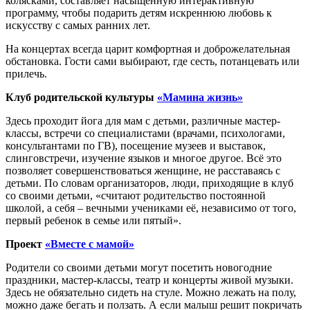
колясками, составляет насыщенную интерактивную
программу, чтобы подарить детям искреннюю любовь к
искусству с самых ранних лет.
На концертах всегда царит комфортная и доброжелательная
обстановка. Гости сами выбирают, где сесть, потанцевать или
прилечь.
Клуб родительской культуры
«Мамина жизнь»
Здесь проходит йога для мам с детьми, различные мастер-
классы, встречи со специалистами (врачами, психологами,
консультантами по ГВ), посещение музеев и выставок,
слинговстречи, изучение языков и многое другое. Всё это
позволяет совершенствоваться женщине, не расставаясь с
детьми. По словам организаторов, люди, приходящие в клуб
со своими детьми, «считают родительство постоянной
школой, а себя – вечными учениками её, независимо от того,
первый ребенок в семье или пятый».
Проект
«Вместе с мамой»
Родители со своими детьми могут посетить новогодние
праздники, мастер-классы, театр и концерты живой музыки.
Здесь не обязательно сидеть на стуле. Можно лежать на полу,
можно даже бегать и ползать. А если малыш решит покричать