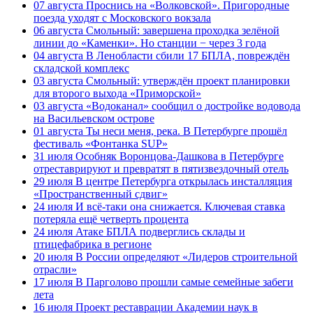
07 августа
Проснись на «Волковской». Пригородные
поезда уходят с Московского вокзала
06 августа
Смольный: завершена проходка зелёной
линии до «Каменки». Но станции − через 3 года
04 августа
В Ленобласти сбили 17 БПЛА, повреждён
складской комплекс
03 августа
Смольный: утверждён проект планировки
для второго выхода «Приморской»
03 августа
«Водоканал» сообщил о достройке водовода
на Васильевском острове
01 августа
Ты неси меня, река. В Петербурге прошёл
фестиваль «Фонтанка SUP»
31 июля
Особняк Воронцова-Дашкова в Петербурге
отреставрируют и превратят в пятизвездочный отель
29 июля
В центре Петербурга открылась инсталляция
«Пространственный сдвиг»
24 июля
И всё-таки она снижается. Ключевая ставка
потеряла ещё четверть процента
24 июля
Атаке БПЛА подверглись склады и
птицефабрика в регионе
20 июля
В России определяют «Лидеров строительной
отрасли»
17 июля
В Парголово прошли самые семейные забеги
лета
16 июля
Проект реставрации Академии наук в