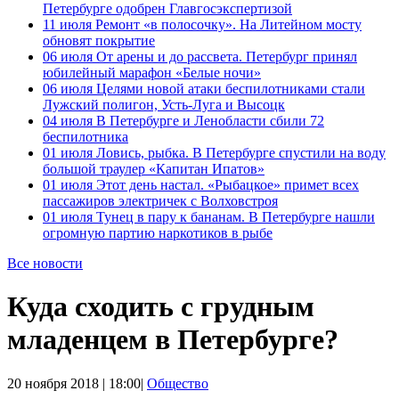
Петербурге одобрен Главгосэкспертизой
11 июля
Ремонт «в полосочку». На Литейном мосту
обновят покрытие
06 июля
От арены и до рассвета. Петербург принял
юбилейный марафон «Белые ночи»
06 июля
Целями новой атаки беспилотниками стали
Лужский полигон, Усть-Луга и Высоцк
04 июля
В Петербурге и Ленобласти сбили 72
беспилотника
01 июля
Ловись, рыбка. В Петербурге спустили на воду
большой траулер «Капитан Ипатов»
01 июля
Этот день настал. «Рыбацкое» примет всех
пассажиров электричек с Волховстроя
01 июля
Тунец в пару к бананам. В Петербурге нашли
огромную партию наркотиков в рыбе
Все новости
Куда сходить с грудным
младенцем в Петербурге?
20 ноября 2018 | 18:00|
Общество