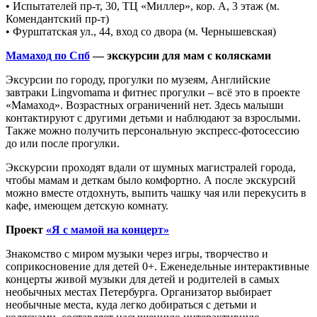
• Испытателей пр-т, 30, ТЦ «Миллер», кор. А, 3 этаж (м.
Комендантский пр-т)
• Фурштатская ул., 44, вход со двора (м. Чернышевская)
Мамаход по Спб
— экскурсии для мам с колясками
Эксурсии по городу, прогулки по музеям, Английские
завтраки Lingvomama и фитнес прогулки – всё это в проекте
«Мамаход». Возрастных ограничений нет. Здесь малыши
контактируют с другими детьми и наблюдают за взрослыми.
Также можно получить персональную экспресс-фотосессию
до или после прогулки.
Экскурсии проходят вдали от шумных магистралей города,
чтобы мамам и деткам было комфортно. А после экскурсий
можно вместе отдохнуть, выпить чашку чая или перекусить в
кафе, имеющем детскую комнату.
Проект
«Я с мамой на концерт»
Знакомство с миром музыки через игры, творчество и
соприкосновение для детей 0+. Еженедельные интерактивные
концерты живой музыки для детей и родителей в самых
необычных местах Петербурга. Организатор выбирает
необычные места, куда легко добираться с детьми и