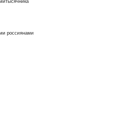
емитысячника
ыми россиянами