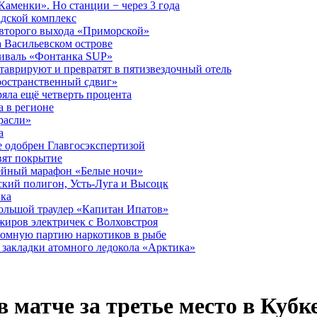
аменки». Но станции − через 3 года
дской комплекс
второго выхода «Приморской»
 Васильевском острове
тиваль «Фонтанка SUP»
аврируют и превратят в пятизвездочный отель
ространственный сдвиг»
ряла ещё четверть процента
 в регионе
расли»
а
 одобрен Главгосэкспертизой
вят покрытие
лейный марафон «Белые ночи»
кий полигон, Усть-Луга и Высоцк
ика
большой траулер «Капитан Ипатов»
жиров электричек с Волховстроя
ромную партию наркотиков в рыбе
закладки атомного ледокола «Арктика»
в матче за третье место в Куб