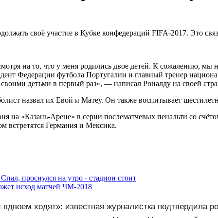
олжать своё участие в Кубке конфедераций FIFA-2017. Это связ
мотря на то, что у меня родились двое детей. К сожалению, мы н
идент Федерации футбола Португалии и главный тренер национа
со своими детьми в первый раз», — написал Роналду на своей стра
олист назвал их Евой и Матеу. Он также воспитывает шестилет
я на «Казань-Арене» в серии послематчевых пенальти со счётом
ом встретятся Германия и Мексика.
пал, проснулся на утро - стадион стоит
кажет исход матчей ЧМ-2018
и вдвоем ходят»: известная журналистка подтвердила р