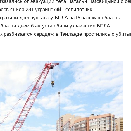
тказались от эвакуации тела Натальи Наговицыной с с
асов сбила 281 украинский беспилотник
разили дневную атаку БПЛА на Рязанскую область
области днем 6 августа сбили украинские БПЛА
к разбивается сердце»: в Таиланде простились с убит
ной