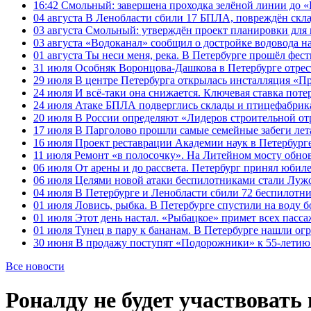
16:42
Смольный: завершена проходка зелёной линии до «К
04 августа
В Ленобласти сбили 17 БПЛА, повреждён скла
03 августа
Смольный: утверждён проект планировки для 
03 августа
«Водоканал» сообщил о достройке водовода на
01 августа
Ты неси меня, река. В Петербурге прошёл фес
31 июля
Особняк Воронцова-Дашкова в Петербурге отрест
29 июля
В центре Петербурга открылась инсталляция «П
24 июля
И всё-таки она снижается. Ключевая ставка поте
24 июля
Атаке БПЛА подверглись склады и птицефабрика
20 июля
В России определяют «Лидеров строительной от
17 июля
В Парголово прошли самые семейные забеги лет
16 июля
Проект реставрации Академии наук в Петербурге
11 июля
Ремонт «в полосочку». На Литейном мосту обно
06 июля
От арены и до рассвета. Петербург принял юби
06 июля
Целями новой атаки беспилотниками стали Лужс
04 июля
В Петербурге и Ленобласти сбили 72 беспилотн
01 июля
Ловись, рыбка. В Петербурге спустили на воду 
01 июля
Этот день настал. «Рыбацкое» примет всех пасса
01 июля
Тунец в пару к бананам. В Петербурге нашли ог
30 июня
В продажу поступят «Подорожники» к 55-летию 
Все новости
Роналду не будет участвовать 