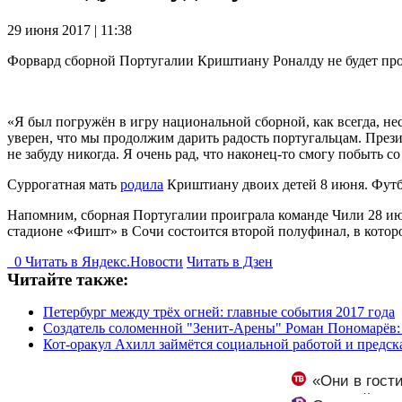
29 июня 2017 | 11:38
Форвард сборной Португалии Криштиану Роналду не будет прод
«Я был погружён в игру национальной сборной, как всегда, нес
уверен, что мы продолжим дарить радость португальцам. През
не забуду никогда. Я очень рад, что наконец-то смогу побыть 
Суррогатная мать
родила
Криштиану двоих детей 8 июня. Футб
Напомним, сборная Португалии проиграла команде Чили 28 июн
стадионе «Фишт» в Сочи состоится второй полуфинал, в котор
0
Читать в
Я
ндекс.Новости
Читать в Дзен
Читайте также:
Петербург между трёх огней: главные события 2017 года
Создатель соломенной "Зенит-Арены" Роман Пономарёв: С
Кот-оракул Ахилл займётся социальной работой и предс
«Они в гост
и Исаковой