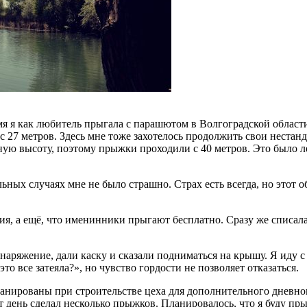
мя я как любитель прыгала с парашютом в Волгоградской област
и с 27 метров. Здесь мне тоже захотелось продолжить свои неста
лную высоту, поэтому прыжки проходили с 40 метров. Это было 
альных случаях мне не было страшно. Страх есть всегда, но этот
ия, а ещё, что именинники прыгают бесплатно. Сразу же списала
снаряжение, дали каску и сказали подниматься на крышу. Я иду
это все затеяла?», но чувство гордости не позволяет отказаться.
ланированы при строительстве цеха для дополнительного дневно
 день сделал несколько прыжков. Планировалось, что я буду пры