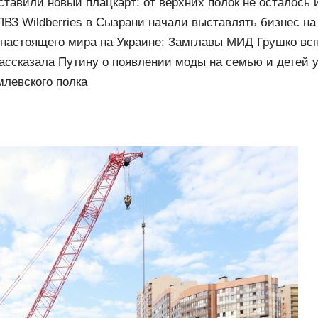
тавили новый плацкарт: от верхних полок не осталось 
чного пространства
ВЗ Wildberries в Сызрани начали выставлять бизнес на
 настоящего мира на Украине: Замглавы МИД Грушко вс
 завещание Миттерана о России
ассказала Путину о появлении моды на семью и детей 
млевского полка