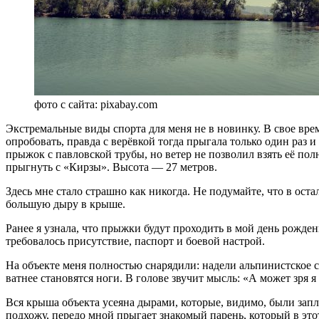
фото с сайта: pixabay.com
Экстремальные виды спорта для меня не в новинку. В свое вре
опробовать, правда с верёвкой тогда прыгала только один раз 
прыжок с павловской трубы, но ветер не позволил взять её по
прыгнуть с «Кирзы». Высота — 27 метров.
Здесь мне стало страшно как никогда. Не подумайте, что в ост
большую дыру в крыше.
Ранее я узнала, что прыжки будут проходить в мой день рожден
требовалось присутствие, паспорт и боевой настрой.
На объекте меня полностью снарядили: надели альпинистское 
ватнее становятся ноги. В голове звучит мысль: «А может зря я 
Вся крыша объекта усеяна дырами, которые, видимо, были зап
подхожу, передо мной прыгает знакомый парень, который в этот