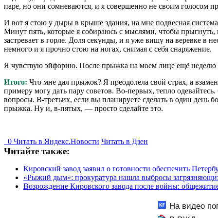
паре, но они сомневаются, и я совершенно не своим голосом п
И вот я стою у дыры в крыше здания, на мне подвесная система
Минут пять, которые я собираюсь с мыслями, чтобы прыгнуть, к
застревает в горле. Доля секунды, и я уже вишу на веревке в н
немного и я прочно стою на ногах, снимая с себя снаряжение.
Я чувствую эйфорию. После прыжка на моем лице ещё неделю к
Итого:
Что мне дал прыжок? Я преодолела свой страх, а взамен 
примеру могу дать пару советов. Во-первых, тепло одевайтесь
вопросы. В-третьих, если вы планируете сделать в один день бо
прыжка. Ну и, в-пятых, — просто сделайте это.
0
Читать в
Я
ндекс.Новости
Читать в Дзен
Читайте также:
Кировский завод заявил о готовности обеспечить Петерб
«Рыжий дым»: прокуратура нашла выбросы загрязняющих 
Возрождение Кировского завода после войны: общежитие 
На видео по
восемь человек