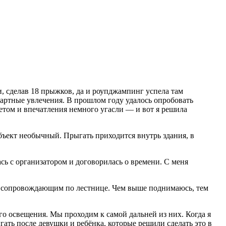
и, сделав 18 прыжков, да и роупджампинг успела там
ндартные увлечения. В прошлом году удалось опробовать
летом и впечатления немного угасли — и вот я решила
 объект необычный. Прыгать приходится внутрь здания, в
сь с организатором и договорилась о времени. С меня
 с сопровождающим по лестнице. Чем выше поднимаюсь, тем
го освещения. Мы проходим к самой дальней из них. Когда я
гать после девушки и ребёнка, которые решили сделать это в