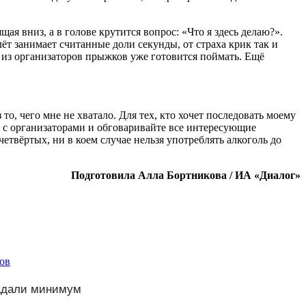
я вниз, а в голове крутится вопрос: «Что я здесь делаю?».
ёт занимает считанные доли секунды, от страха крик так и
ин из организаторов прыжков уже готовится поймать. Ещё
то, чего мне не хватало. Для тех, кто хочет последовать моему
ь с организаторами и обговаривайте все интересующие
четвёртых, ни в коем случае нельзя употреблять алкоголь до
Подготовила Алла Бортникова / ИА «Диалог»
ов
радали минимум