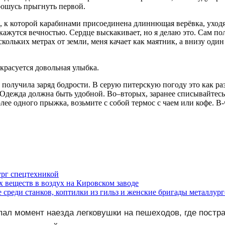
рошусь прыгнуть первой.
, к которой карабинами присоединена длиннющая верёвка, уходяща
ажутся вечностью. Сердце выскакивает, но я делаю это. Сам пол
ескольких метрах от земли, меня качает как маятник, а внизу од
расуется довольная улыбка.
получила заряд бодрости. В серую питерскую погоду это как раз 
. Одежда должна быть удобной. Во–вторых, заранее списывайтес
лее одного прыжка, возьмите с собой термос с чаем или кофе. В-
ург спецтехникой
веществ в воздух на Кировском заводе
среди станков, коптилки из гильз и женские бригады металлург
пал момент наезда легковушки на пешеходов, где пост
 06/08/2026 – Новости