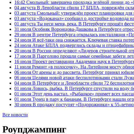
16:42
Смольный: завершена проходка зелёной линии до «К
04 августа
В Ленобласти сбили 17 БПЛА, повреждён скла
03 августа
Смольный: утверждён проект планировки для 
03 августа
«Водоканал» сообщил о достройке водовода на
01 августа
Ты неси меня, река. В Петербурге прошёл фес
31 июля
Особняк Воронцова-Дашкова в Петербурге отрест
29 июля
В центре Петербурга открылась инсталляция «П
24 июля
И всё-таки она снижается. Ключевая ставка поте
24 июля
Атаке БПЛА подверглись склады и птицефабрика
20 июля
В России определяют «Лидеров строительной от
17 июля
В Парголово прошли самые семейные забеги лет
16 июля
Проект реставрации Академии наук в Петербурге
11 июля
Ремонт «в полосочку». На Литейном мосту обно
06 июля
От арены и до рассвета. Петербург принял юби
06 июля
Целями новой атаки беспилотниками стали Лужс
04 июля
В Петербурге и Ленобласти сбили 72 беспилотн
01 июля
Ловись, рыбка. В Петербурге спустили на воду 
01 июля
Этот день настал. «Рыбацкое» примет всех пасса
01 июля
Тунец в пару к бананам. В Петербурге нашли ог
30 июня
В продажу поступят «Подорожники» к 55-летию 
Все новости
Роупджампинг