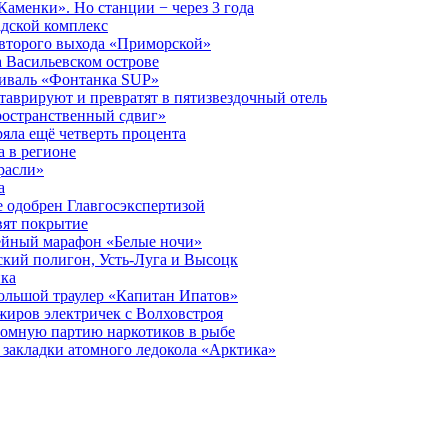
аменки». Но станции − через 3 года
дской комплекс
второго выхода «Приморской»
 Васильевском острове
тиваль «Фонтанка SUP»
аврируют и превратят в пятизвездочный отель
ространственный сдвиг»
ряла ещё четверть процента
 в регионе
расли»
а
 одобрен Главгосэкспертизой
вят покрытие
лейный марафон «Белые ночи»
кий полигон, Усть-Луга и Высоцк
ика
большой траулер «Капитан Ипатов»
жиров электричек с Волховстроя
ромную партию наркотиков в рыбе
закладки атомного ледокола «Арктика»