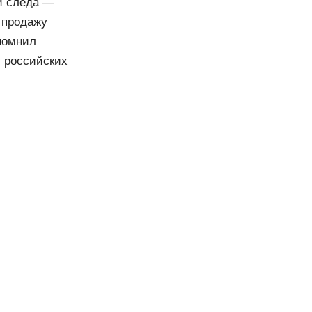
и следа —
 продажу
помнил
у российских