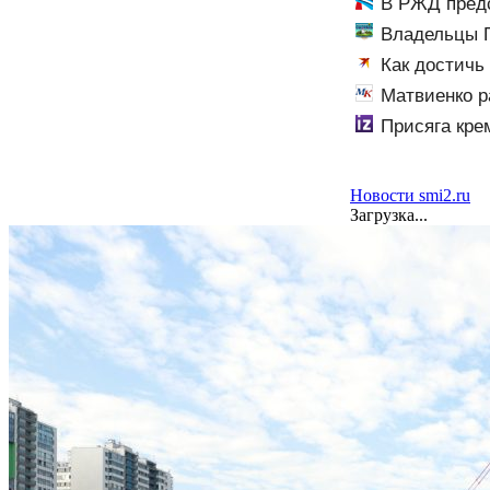
В РЖД предс
теперь тьма ли
Владельцы П
Как достичь
пронзительное
Матвиенко р
студентов
Присяга кре
Новости smi2.ru
Загрузка...