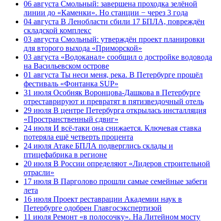
06 августа
Смольный: завершена проходка зелёной
линии до «Каменки». Но станции − через 3 года
04 августа
В Ленобласти сбили 17 БПЛА, повреждён
складской комплекс
03 августа
Смольный: утверждён проект планировки
для второго выхода «Приморской»
03 августа
«Водоканал» сообщил о достройке водовода
на Васильевском острове
01 августа
Ты неси меня, река. В Петербурге прошёл
фестиваль «Фонтанка SUP»
31 июля
Особняк Воронцова-Дашкова в Петербурге
отреставрируют и превратят в пятизвездочный отель
29 июля
В центре Петербурга открылась инсталляция
«Пространственный сдвиг»
24 июля
И всё-таки она снижается. Ключевая ставка
потеряла ещё четверть процента
24 июля
Атаке БПЛА подверглись склады и
птицефабрика в регионе
20 июля
В России определяют «Лидеров строительной
отрасли»
17 июля
В Парголово прошли самые семейные забеги
лета
16 июля
Проект реставрации Академии наук в
Петербурге одобрен Главгосэкспертизой
11 июля
Ремонт «в полосочку». На Литейном мосту