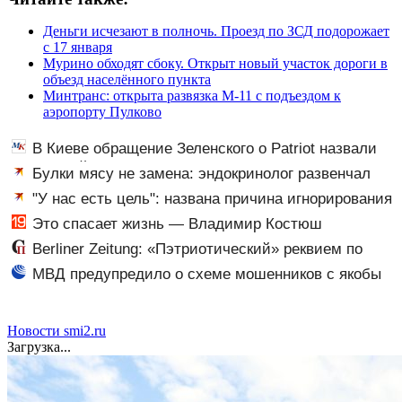
Деньги исчезают в полночь. Проезд по ЗСД подорожает
с 17 января
Мурино обходят сбоку. Открыт новый участок дороги в
объезд населённого пункта
Минтранс: открыта развязка М-11 с подъездом к
аэропорту Пулково
В Киеве обращение Зеленского о Patriot назвали
«комедией»
Булки мясу не замена: эндокринолог развенчал
один из набирающих популярность мифов о питании
"У нас есть цель": названа причина игнорирования
Западом терроризма Киева
Это спасает жизнь — Владимир Костюш
обратился к населению Хакасии
Berliner Zeitung: «Пэтриотический» реквием по
Украине Трампом сыгран по нотам Путина
МВД предупредило о схеме мошенников с якобы
зачислением денег на счет
Новости smi2.ru
Загрузка...