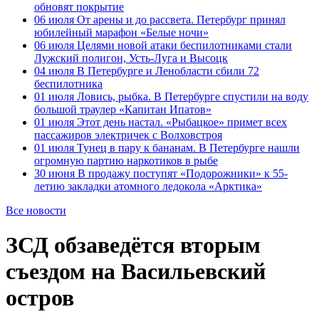
обновят покрытие
06 июля
От арены и до рассвета. Петербург принял
юбилейный марафон «Белые ночи»
06 июля
Целями новой атаки беспилотниками стали
Лужский полигон, Усть-Луга и Высоцк
04 июля
В Петербурге и Ленобласти сбили 72
беспилотника
01 июля
Ловись, рыбка. В Петербурге спустили на воду
большой траулер «Капитан Ипатов»
01 июля
Этот день настал. «Рыбацкое» примет всех
пассажиров электричек с Волховстроя
01 июля
Тунец в пару к бананам. В Петербурге нашли
огромную партию наркотиков в рыбе
30 июня
В продажу поступят «Подорожники» к 55-
летию закладки атомного ледокола «Арктика»
Все новости
ЗСД обзаведётся вторым
съездом на Васильевский
остров