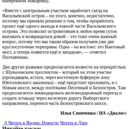
набережной Макарова).
«Вместе с центральным участком заработает съезд на
Васильевский остров – но этого, конечно, недостаточно,
поэтому мы приняли решение о том, чтобы проработать
проект ещё одного выхода в южной части Васильевского
острова. Это позволит островитянам в любое время суток
выезжать и возвращаться домой – это тоже очень важный
вопрос, потому что мы таким образом получаем уже две
круглосуточные переправы. Одна – на востоке: это Вантовый
мост, а теперь появится ещё и западная», — отметил
Полтавченко.
Две другие развязки предполагается возвести на перекрёстках
с Шуваловским проспектом – который на этом участке
(проходящем, кстати, через восточную буферную зону
Юнтоловского заказника) – ещё предстоит проложить, и с
Новым шоссе, между посёлками Песочный и Белоостров. Там
предполагается ликвидировать железнодорожный переезд и
создать эстакаду через железную дорогу Выборгского
направления, перенеся часть Белоостровского шоссе.
Илья Снопченко / ИА «Диалог»
0
Читать в
Я
ндекс.Новости
Читать в Дзен
Читайте также: