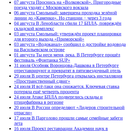
07 августа
Проснись на «Волковской». Пригородные
поезда уходят с Московского вокзала
06 августа
Смольный: завершена проходка зелёной
линии до «Каменки». Но станции − через 3 года
04 августа
В Ленобласти сбили 17 БПЛА, повреждён
складской комплекс
03 августа
Смольный: утверждён проект планировки
для второго выхода «Приморской»
03 августа
«Водоканал» сообщил о достройке водовода
на Васильевском острове
01 августа
Ты неси меня, река. В Петербурге прошёл
фестиваль «Фонтанка SUP»
31 июля
Особняк Воронцова-Дашкова в Петербурге
отреставрируют и превратят в пятизвездочный отель
29 июля
В центре Петербурга открылась инсталляция
«Пространственный сдвиг»
24 июля
И всё-таки она снижается. Ключевая ставка
потеряла ещё четверть процента
24 июля
Атаке БПЛА подверглись склады и
птицефабрика в регионе
20 июля
В России определяют «Лидеров строительной
отрасли»
17 июля
В Парголово прошли самые семейные забеги
лета
16 июля
Проект реставрации Академии наук в