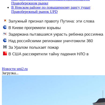
Правобережном рынке
В Невском районе по повышенному рангу тушат
Правобережный рынок UPD
Залужный признал правоту Путина: эти слова
прозвучали не просто так
В Киеве прогремели взрывы
Задержана пытавшаяся украсть ребенка россиянка
Над российскими регионами уничтожили 360
украинских дронов
За Уралом полыхает пожар
В США рассекретили тайну падения НЛО в
Бразилии: внутри сферы обнаружили тело человека.
Новости 8 августа
Новости smi2.ru
Загрузка...