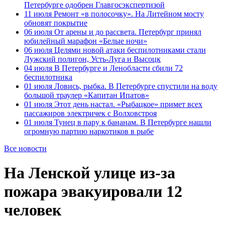
Петербурге одобрен Главгосэкспертизой
11 июля
Ремонт «в полосочку». На Литейном мосту
обновят покрытие
06 июля
От арены и до рассвета. Петербург принял
юбилейный марафон «Белые ночи»
06 июля
Целями новой атаки беспилотниками стали
Лужский полигон, Усть-Луга и Высоцк
04 июля
В Петербурге и Ленобласти сбили 72
беспилотника
01 июля
Ловись, рыбка. В Петербурге спустили на воду
большой траулер «Капитан Ипатов»
01 июля
Этот день настал. «Рыбацкое» примет всех
пассажиров электричек с Волховстроя
01 июля
Тунец в пару к бананам. В Петербурге нашли
огромную партию наркотиков в рыбе
Все новости
На Ленской улице из-за
пожара эвакуировали 12
человек