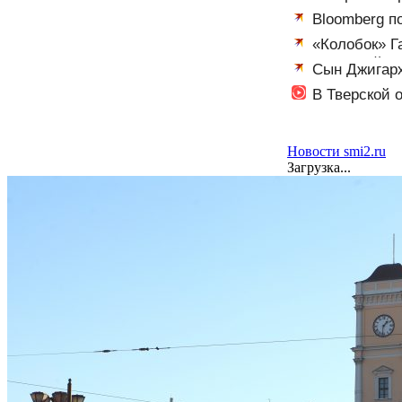
Вести.ru
Bloomberg п
богаче русског
«Колобок» Г
грандиозный ск
Сын Джигарх
В Тверской 
Новости smi2.ru
Загрузка...