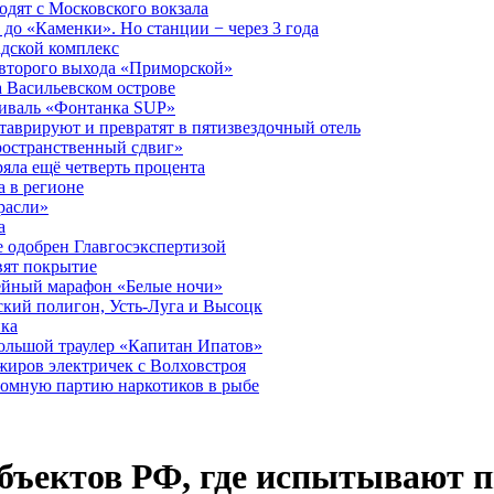
дят с Московского вокзала
до «Каменки». Но станции − через 3 года
дской комплекс
второго выхода «Приморской»
 Васильевском острове
тиваль «Фонтанка SUP»
аврируют и превратят в пятизвездочный отель
ространственный сдвиг»
ряла ещё четверть процента
 в регионе
расли»
а
 одобрен Главгосэкспертизой
вят покрытие
лейный марафон «Белые ночи»
кий полигон, Усть-Луга и Высоцк
ика
большой траулер «Капитан Ипатов»
жиров электричек с Волховстроя
ромную партию наркотиков в рыбе
субъектов РФ, где испытывают 