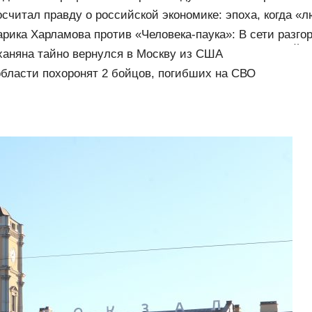
осчитал правду о российской экономике: эпоха, когда «
о», закончилась
арика Харламова против «Человека-паука»: В сети разго
андал — а картина уже собрала почти 100 млн рублей
аняна тайно вернулся в Москву из США
области похоронят 2 бойцов, погибших на СВО