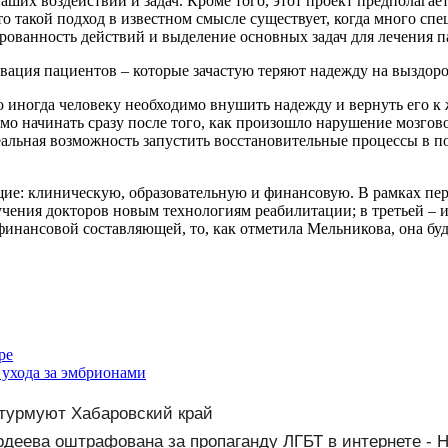
наших воздействий и задач. Кроме того, этот проект предпола
то такой подход в известном смысле существует, когда много с
рованность действий и выделение основных задач для лечения 
тивация пациентов – которые зачастую теряют надежду на выздо
 иногда человеку необходимо внушить надежду и вернуть его к
имо начинать сразу после того, как произошло нарушение мозгово
 реальная возможность запустить восстановительные процессы в
ющие: клиническую, образовательную и финансовую. В рамках пе
бучения докторов новым технологиям реабилитации; в третьей – 
инансовой составляющей, то, как отметила Мельникова, она буде
ре
ухода за эмбрионами
турмуют Хабаровский край
рдеева оштрафована за пропаганду ЛГБТ в интернете - 