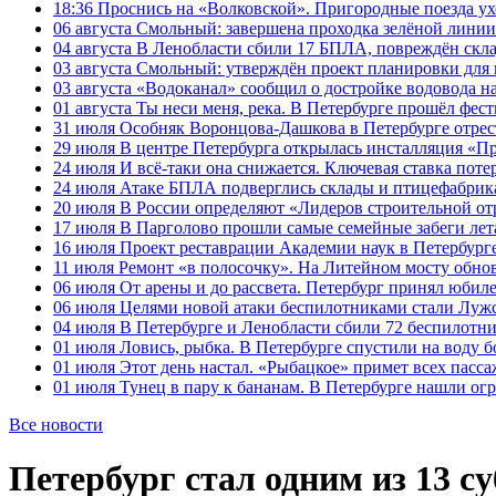
18:36
Проснись на «Волковской». Пригородные поезда ухо
06 августа
Смольный: завершена проходка зелёной линии 
04 августа
В Ленобласти сбили 17 БПЛА, повреждён скла
03 августа
Смольный: утверждён проект планировки для 
03 августа
«Водоканал» сообщил о достройке водовода на
01 августа
Ты неси меня, река. В Петербурге прошёл фес
31 июля
Особняк Воронцова-Дашкова в Петербурге отрест
29 июля
В центре Петербурга открылась инсталляция «П
24 июля
И всё-таки она снижается. Ключевая ставка поте
24 июля
Атаке БПЛА подверглись склады и птицефабрика
20 июля
В России определяют «Лидеров строительной от
17 июля
В Парголово прошли самые семейные забеги лет
16 июля
Проект реставрации Академии наук в Петербурге
11 июля
Ремонт «в полосочку». На Литейном мосту обно
06 июля
От арены и до рассвета. Петербург принял юби
06 июля
Целями новой атаки беспилотниками стали Лужс
04 июля
В Петербурге и Ленобласти сбили 72 беспилотн
01 июля
Ловись, рыбка. В Петербурге спустили на воду 
01 июля
Этот день настал. «Рыбацкое» примет всех пасса
01 июля
Тунец в пару к бананам. В Петербурге нашли ог
Все новости
Петербург стал одним из 13 