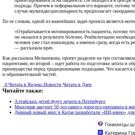
ориентированность на пациента. Он находится в центре 
подхода. Причем в неформальном его варианте, потому ч
случае мультидисциплинарность предполагает скоордини
По ее словам, одной из важнейших задач проекта является мо
«Отрабатывается мотивированность пациента, потому что
он оказался в результате болезни. Реабилитацию необход
человек уже стал инвалидом, а именно сразу, когда есть
— рассказала врач.
Как рассказала Мельникова, проект разделен на три составля
пациентами; во второй – идет работа по подготовке штата и о
преимущества перед традиционными подходами. Что касается ф
и образовательной частей.
0
Читать в
Я
ндекс.Новости
Читать в Дзен
Читайте также:
Алтайских детей будут лечить в Петербурге
Минздрав закупит 50 доз самого дорогого препарата в ми
Дивный новый мир: в Китае разработали «ИИ-няню» для 
Гонконгцы ш
Катерина Го