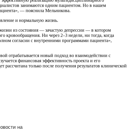
гает эффективную реализацию мультидисциплинарного
пециалистов занимаются одним пациентом. Но в нашем
пациента», — пояснила Мельникова.
ровление и нормальную жизнь.
 жизни из состояния — зачастую депрессии — в котором
го кровообращения. Ни через 2–3 недели, ни тогда, когда
 полном согласии с внутренними программами пациента»,
рвой отрабатывается новый подход во взаимодействии с
изучается финансовая эффективность проекта и его
т рассчитана только после получения результатов клинической
Новости на