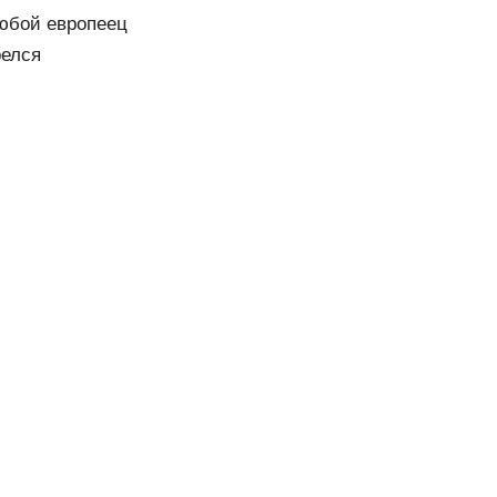
любой европеец
релся