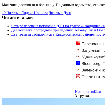
Мальчика доставили в больницу. По данным ведомства, его сос
0
Читать в
Я
ндекс.Новости
Читать в Дзен
Читайте также:
Четыре человека погибли в ДТП на трассе «Скандинавия
Два человека пострадали при падении легковушки в Обв
Два трамвая столкнулись в Красносельском районе, постр
Переполненн
человек постра
Залужный пр
"Даже жутко
Bloomberg: 
Новости на Вес
Зеленский ж
конференцию в
После высту
и Саранске
Новости smi2.ru
Загрузка...