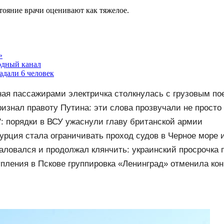
тояние врачи оценивают как тяжелое.
»
одный канал
адали 6 человек
ая пассажирами электричка столкнулась с грузовым по
дали. Видео с места ЧП
изнал правоту Путина: эти слова прозвучали не просто 
": порядки в ВСУ ужаснули главу британской армии
Турция стала ограничивать проход судов в Черное море и
ти.ru
аловался и продолжал клянчить: украинский просрочка 
 Сербии в фарс
пления в Пскове группировка «Ленинград» отменила кон