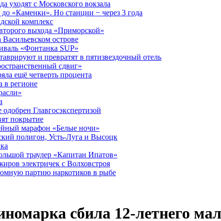
а уходят с Московского вокзала
до «Каменки». Но станции − через 3 года
дской комплекс
второго выхода «Приморской»
 Васильевском острове
тиваль «Фонтанка SUP»
аврируют и превратят в пятизвездочный отель
ространственный сдвиг»
ряла ещё четверть процента
 в регионе
расли»
а
 одобрен Главгосэкспертизой
вят покрытие
лейный марафон «Белые ночи»
кий полигон, Усть-Луга и Высоцк
ика
большой траулер «Капитан Ипатов»
жиров электричек с Волховстроя
ромную партию наркотиков в рыбе
иномарка сбила 12-летнего ма