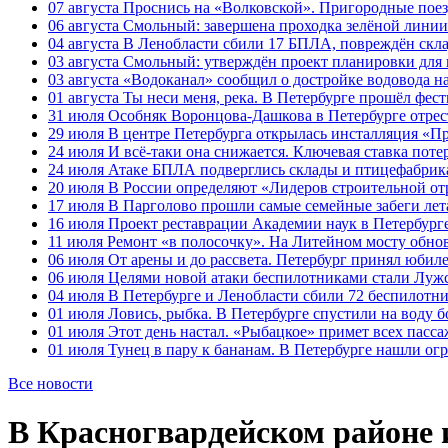
07 августа
Проснись на «Волковской». Пригородные поезд
06 августа
Смольный: завершена проходка зелёной линии 
04 августа
В Ленобласти сбили 17 БПЛА, повреждён скла
03 августа
Смольный: утверждён проект планировки для 
03 августа
«Водоканал» сообщил о достройке водовода на
01 августа
Ты неси меня, река. В Петербурге прошёл фес
31 июля
Особняк Воронцова-Дашкова в Петербурге отрест
29 июля
В центре Петербурга открылась инсталляция «П
24 июля
И всё-таки она снижается. Ключевая ставка поте
24 июля
Атаке БПЛА подверглись склады и птицефабрика
20 июля
В России определяют «Лидеров строительной от
17 июля
В Парголово прошли самые семейные забеги лет
16 июля
Проект реставрации Академии наук в Петербурге
11 июля
Ремонт «в полосочку». На Литейном мосту обно
06 июля
От арены и до рассвета. Петербург принял юби
06 июля
Целями новой атаки беспилотниками стали Лужс
04 июля
В Петербурге и Ленобласти сбили 72 беспилотн
01 июля
Ловись, рыбка. В Петербурге спустили на воду 
01 июля
Этот день настал. «Рыбацкое» примет всех пасса
01 июля
Тунец в пару к бананам. В Петербурге нашли ог
Все новости
В Красногвардейском районе 