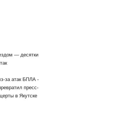
ездом — десятки
так
з-за атак БПЛА -
превратил пресс-
церты в Якутске